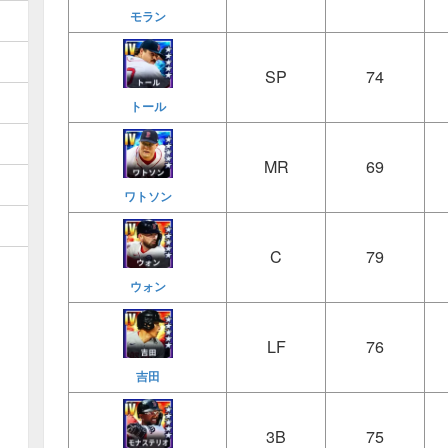
モラン
SP
74
トール
MR
69
ワトソン
C
79
ウォン
LF
76
吉田
3B
75