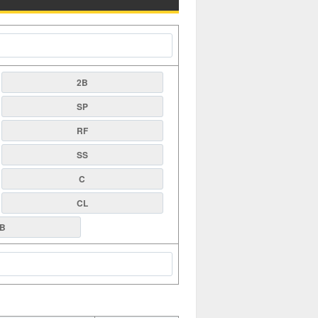
2B
SP
RF
SS
C
CL
B