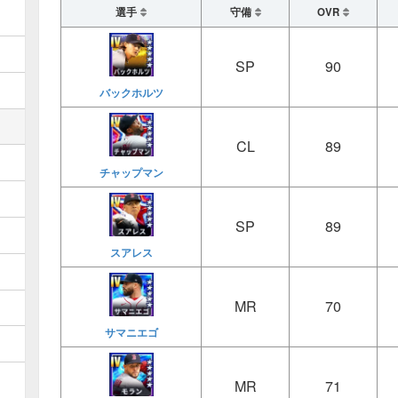
選手
守備
OVR
SP
90
バックホルツ
CL
89
チャップマン
SP
89
スアレス
MR
70
サマニエゴ
MR
71