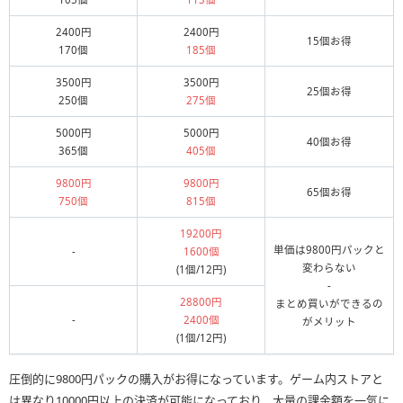
2400円
2400円
15個お得
170個
185個
3500円
3500円
25個お得
250個
275個
5000円
5000円
40個お得
365個
405個
9800円
9800円
65個お得
750個
815個
19200円
単価は9800円パックと
-
1600個
変わらない
(1個/12円)
-
28800円
まとめ買いができるの
-
2400個
がメリット
(1個/12円)
圧倒的に9800円パックの購入がお得になっています。ゲーム内ストアと
は異なり10000円以上の決済が可能になっており、大量の課金額を一気に