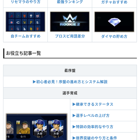
リセマラのやり方
最強ランキング
ガチャおすすめ
自チームおすすめ
プロスピ用語差分
ダイヤの貯め方
お役立ち記事一覧
最序盤
▶︎初心者必見！序盤の進め方とシステム解説
選手育成
▶︎継承できるステータス
▶︎選手レベルの上げ方
▶︎特訓の効率的なやり方
▶︎限界突破のやり方と条件