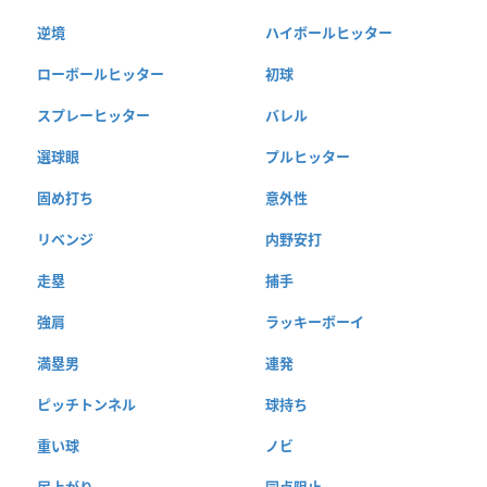
逆境
ハイボールヒッター
ローボールヒッター
初球
スプレーヒッター
バレル
選球眼
プルヒッター
固め打ち
意外性
リベンジ
内野安打
走塁
捕手
強肩
ラッキーボーイ
満塁男
連発
ピッチトンネル
球持ち
重い球
ノビ