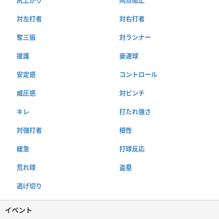
尻上がり
同点阻止
対左打者
対右打者
奪三振
対ランナー
援護
豪速球
安定感
コントロール
威圧感
対ピンチ
キレ
打たれ強さ
対強打者
根性
緩急
打球反応
荒れ球
盗塁
逃げ切り
イベント