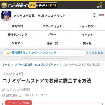
メジャスピ攻略｜MLBプロスピリット
攻略TOP
スターウォッチ
ショーダウン
最強ランキング
ガチャ
イベント
リセマラ
選手一覧
掲示板
最強選手ランキング・ポジション別
もっとみる
自チーム
1
2
ホーム
メジャスピ攻略｜MLBプロスピリット
コナミゲームストアでお得に課金す
【メジャスピ】
コナミゲームストアでお得に課金する方法
メジャスピ攻略班
最終更新日：2025.11.21 03:57
ピックアップ情報