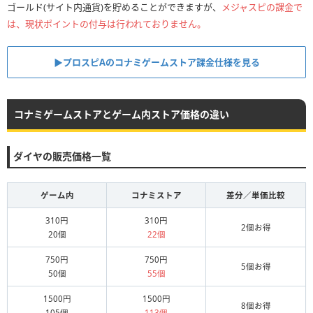
ゴールド(サイト内通貨)を貯めることができますが、
メジャスピの課金で
は、現状ポイントの付与は行われておりません。
▶︎プロスピAのコナミゲームストア課金仕様を見る
コナミゲームストアとゲーム内ストア価格の違い
ダイヤの販売価格一覧
ゲーム内
コナミストア
差分／単価比較
310円
310円
2個お得
20個
22個
750円
750円
5個お得
50個
55個
1500円
1500円
8個お得
105個
113個