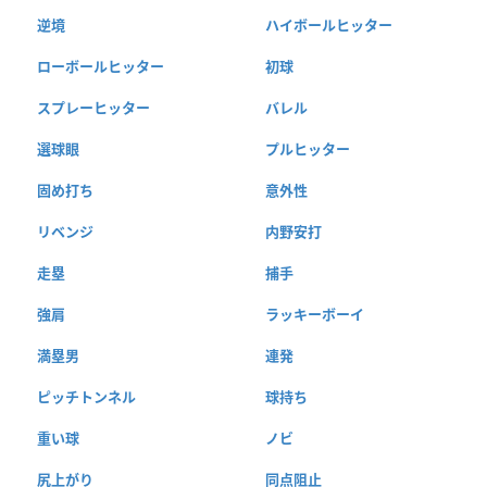
逆境
ハイボールヒッター
ローボールヒッター
初球
スプレーヒッター
バレル
選球眼
プルヒッター
固め打ち
意外性
リベンジ
内野安打
走塁
捕手
強肩
ラッキーボーイ
満塁男
連発
ピッチトンネル
球持ち
重い球
ノビ
尻上がり
同点阻止