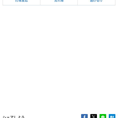
打球反応
荒れ球
逃げ切り
シェアしよう