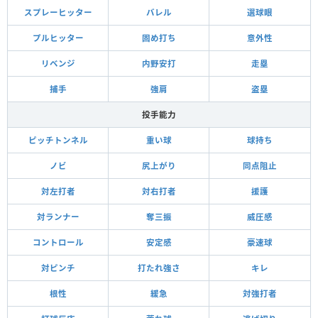
スプレーヒッター
バレル
選球眼
プルヒッター
固め打ち
意外性
リベンジ
内野安打
走塁
捕手
強肩
盗塁
投手能力
ピッチトンネル
重い球
球持ち
ノビ
尻上がり
同点阻止
対左打者
対右打者
援護
対ランナー
奪三振
威圧感
コントロール
安定感
豪速球
対ピンチ
打たれ強さ
キレ
根性
緩急
対強打者