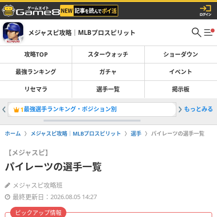
メジャスピ攻略｜MLBプロスピリット
攻略TOP
スターウォッチ
ショーダウン
最強ランキング
ガチャ
イベント
リセマラ
選手一覧
掲示板
最強選手ランキング・ポジション別
もっとみる
OTWお
1
2
ホーム
メジャスピ攻略｜MLBプロスピリット
選手
パイレーツの選手一覧
【メジャスピ】
パイレーツの選手一覧
メジャスピ攻略班
最終更新日：2026.08.05 14:27
ピックアップ情報