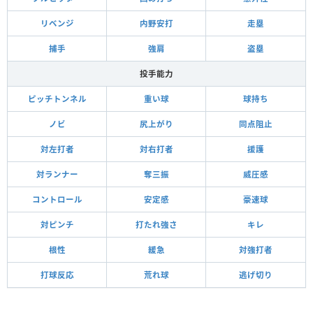
リベンジ
内野安打
走塁
捕手
強肩
盗塁
投手能力
ピッチトンネル
重い球
球持ち
ノビ
尻上がり
同点阻止
対左打者
対右打者
援護
対ランナー
奪三振
威圧感
コントロール
安定感
豪速球
対ピンチ
打たれ強さ
キレ
根性
緩急
対強打者
打球反応
荒れ球
逃げ切り