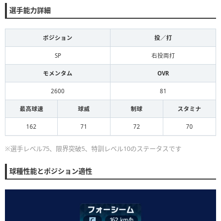
選手能力詳細
ポジション
投／打
SP
右投両打
モメンタム
OVR
2600
81
最高球速
球威
制球
スタミナ
162
71
72
70
※選手レベル75、限界突破5、特訓レベル10のステータスです
球種性能とポジション適性