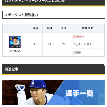
バッバチャンドラーシリーズごとの比較
ステータスと特殊能力
球威
制球
スタ
特殊能力
豪速球++
71
72
70
ピッチトンネル
2026 S1
安定感
関連記事