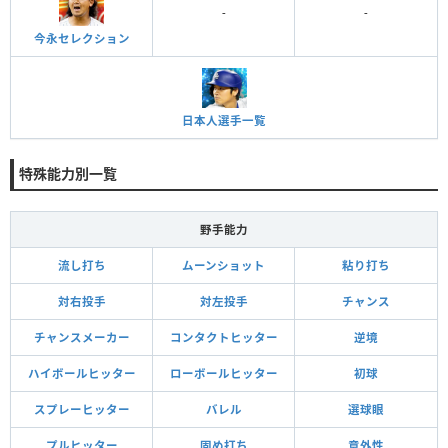
-
-
今永セレクション
日本人選手一覧
特殊能力別一覧
野手能力
流し打ち
ムーンショット
粘り打ち
対右投手
対左投手
チャンス
チャンスメーカー
コンタクトヒッター
逆境
ハイボールヒッター
ローボールヒッター
初球
スプレーヒッター
バレル
選球眼
プルヒッター
固め打ち
意外性