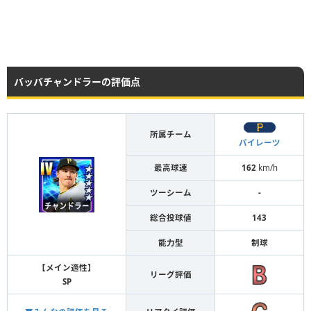
バッバチャンドラーの評価点
所属チーム
パイレーツ
最高球速
162
km/h
ツーシーム
-
総合投球値
143
能力型
制球
【メイン適性】
リーグ評価
SP