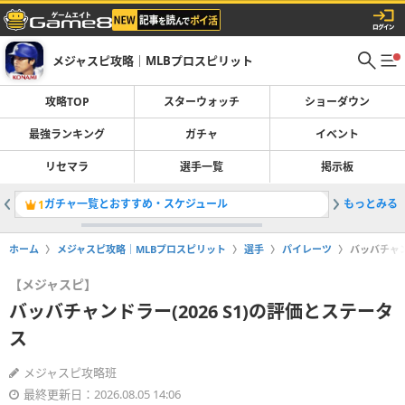
メジャスピ攻略｜MLBプロスピリット
攻略TOP
スターウォッチ
ショーダウン
最強ランキング
ガチャ
イベント
リセマラ
選手一覧
掲示板
ガチャ一覧とおすすめ・スケジュール
もっとみる
クリスセー
1
2
ホーム
メジャスピ攻略｜MLBプロスピリット
選手
パイレーツ
バッバチャン
【メジャスピ】
バッバチャンドラー(2026 S1)の評価とステータ
ス
メジャスピ攻略班
最終更新日：2026.08.05 14:06