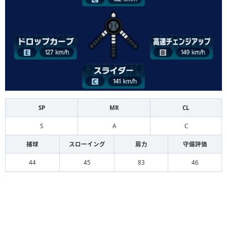
SP
MR
CL
S
A
C
捕球
スローイング
肩力
守備評価
44
45
83
46