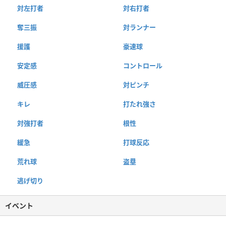
対左打者
対右打者
奪三振
対ランナー
援護
豪速球
安定感
コントロール
威圧感
対ピンチ
キレ
打たれ強さ
対強打者
根性
緩急
打球反応
荒れ球
盗塁
逃げ切り
イベント