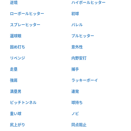
逆境
ハイボールヒッター
ローボールヒッター
初球
スプレーヒッター
バレル
選球眼
プルヒッター
固め打ち
意外性
リベンジ
内野安打
走塁
捕手
強肩
ラッキーボーイ
満塁男
連発
ピッチトンネル
球持ち
重い球
ノビ
尻上がり
同点阻止