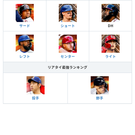
サード
ショート
DH
レフト
センター
ライト
リアタイ最強ランキング
投手
野手