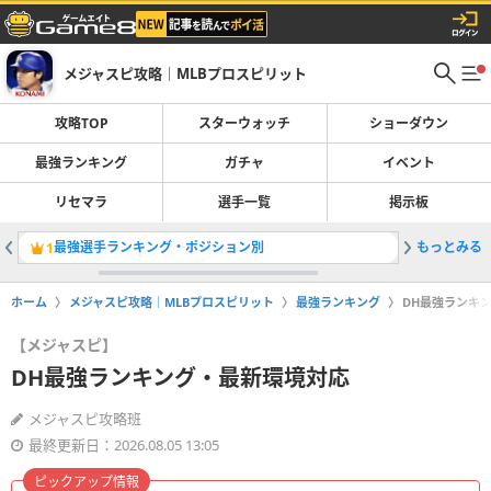
メジャスピ攻略｜MLBプロスピリット
攻略TOP
スターウォッチ
ショーダウン
最強ランキング
ガチャ
イベント
リセマラ
選手一覧
掲示板
最強選手ランキング・ポジション別
もっとみる
OTWお
1
2
ホーム
メジャスピ攻略｜MLBプロスピリット
最強ランキング
DH最強ランキ
【メジャスピ】
DH最強ランキング・最新環境対応
メジャスピ攻略班
最終更新日：2026.08.05 13:05
ピックアップ情報