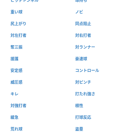
ピッチトンネル
球持ち
重い球
ノビ
尻上がり
同点阻止
対左打者
対右打者
奪三振
対ランナー
援護
豪速球
安定感
コントロール
威圧感
対ピンチ
キレ
打たれ強さ
対強打者
根性
緩急
打球反応
荒れ球
盗塁