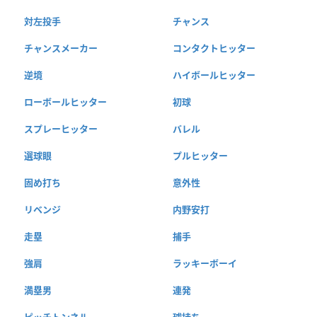
対左投手
チャンス
チャンスメーカー
コンタクトヒッター
逆境
ハイボールヒッター
ローボールヒッター
初球
スプレーヒッター
バレル
選球眼
プルヒッター
固め打ち
意外性
リベンジ
内野安打
走塁
捕手
強肩
ラッキーボーイ
満塁男
連発