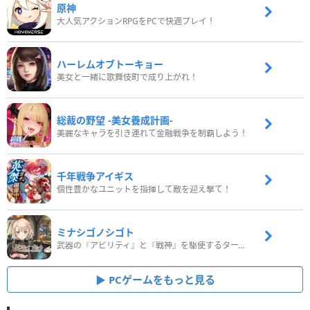
原神
大人気アクションRPGをPCで快適プレイ！
ハーレムオブトーキョー
美女と一緒に歌舞伎町で成り上がれ！
総裁の野望 -美女養成計画-
美麗なキャラを引き連れて金融戦争を制覇しよう！
千年戦争アイギス
個性豊かなユニットを指揮して敵を迎え撃て！
ミナシゴノシゴト
武器の『アビリティ』と『戦神』を駆使するターン制コマンドバトルRPG！
PCゲームをもっと見る