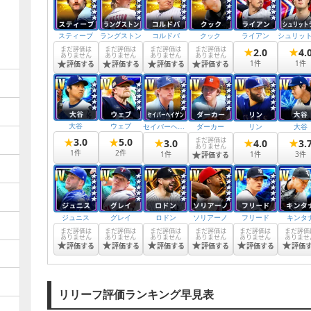
スティーブ
ラングストン
コルドバ
クック
ライアン
まだ評価は
まだ評価は
まだ評価は
まだ評価は
★
★
2.0
4.
ありません
ありません
ありません
ありません
★
★
★
★
1
件
1
件
評価する
評価する
評価する
評価する
大谷
ウェブ
セイバーヘイゲン
ダーカー
リン
大谷
★
★
まだ評価は
3.0
5.0
★
★
★
3.0
4.0
3.
ありません
★
1
件
2
件
1
件
1
件
3
件
評価する
ジュニス
グレイ
ロドン
ソリアーノ
フリード
キンタ
まだ評価は
まだ評価は
まだ評価は
まだ評価は
まだ評価は
まだ評価
ありません
ありません
ありません
ありません
ありません
ありませ
★
★
★
★
★
★
評価する
評価する
評価する
評価する
評価する
評価
リリーフ評価ランキング早見表