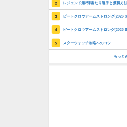
レジェンド第2弾当たり選手と獲得方
2
3
4
スターウォッチ攻略へのコツ
5
もっと