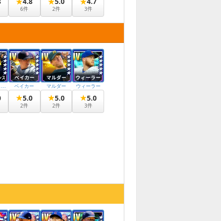
★
★
★
8
4.8
5.0
4.7
6
件
2
件
3
件
ジャージェンス
ベイカー
マルダー
ウィーラー
★
★
★
0
5.0
5.0
5.0
2
件
2
件
3
件