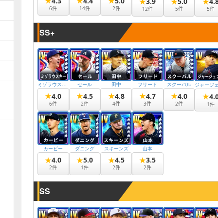
★
★
★
4.3
4.4
5.0
★
★
★
3.9
5.0
4.
6
件
14
件
2
件
12
件
5
件
5
件
SS+
ミゾラウスキー
セール
田中
フリード
スクーバル
★
★
★
★
★
4.0
4.5
4.8
4.7
4.0
★
4.
6
件
2
件
4
件
3
件
2
件
1
件
カービー
ダニング
スキーンズ
山本
★
★
★
★
4.0
5.0
4.5
3.5
2
件
1
件
2
件
2
件
SS