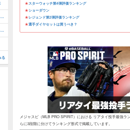
法
★
スターウォッチ第4弾評価ランキング
★
ショーダウン
ピートクロウアームストロング(2026 S1)の評価とステータス
★
レジェンド第2弾評価ランキング
★
選手ダイヤセットは買うべき？
ピートクロウアームストロング(2025 S1)の評価とステータス
みる
メジャスピ（MLB PRO SPIRIT）における リアタイ投手最
らに3段階に分けてランキング形式で掲載しています。