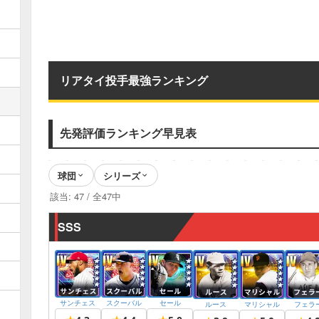
リアタイ投手最強ランキング
先発評価ランキング早見表
球団
シリーズ
該当:
47
/ 全
47
中
SSS
サンチェス
スクーバル
セール
ルース
マリシャル
フェラ