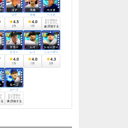
シュリットラー
ゴア
今永
ベイオ
まだ評価は
★
★
0
4.5
4.0
ありません
★
2
件
1
件
評価する
ケラー
レイ
シャーザー
★
★
★
7
4.0
4.0
4.3
1
件
1
件
3
件
ナ
ルーゴ
は
まだ評価は
ん
ありません
★
する
評価する