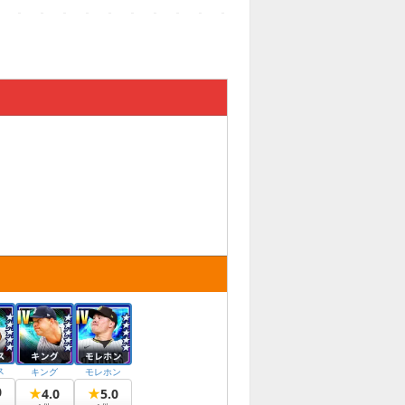
ス
キング
モレホン
0
★
★
4.0
5.0