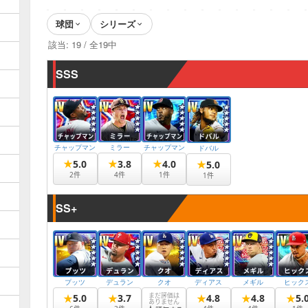
球団
シリーズ
該当:
19
/ 全
19
中
SSS
チャップマン
ミラー
チャップマン
ドバル
★
★
★
5.0
3.8
4.0
★
5.0
2
件
4
件
1
件
1
件
SS+
プッツ
デュラン
クオ
ディアス
メギル
ヒック
まだ評価は
★
★
★
★
★
5.0
3.7
4.8
4.8
5.
ありません