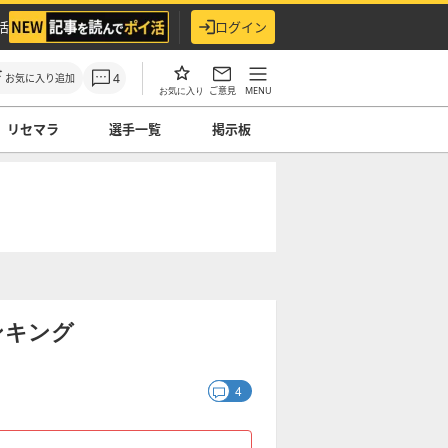
活
ログイン
4
お気に入り追加
ご意見
MENU
お気に入り
リセマラ
選手一覧
掲示板
ンキング
4