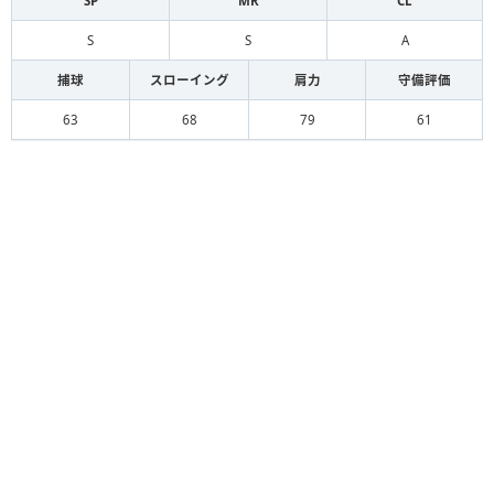
SP
MR
CL
S
S
A
捕球
スローイング
肩力
守備評価
63
68
79
61