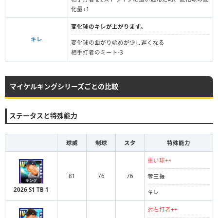
化量+1
変化球のキレが上がります。
キレ
変化球の曲がり始めが少し遅くなる
相手打者のミート-3
マイケルキングシリーズごとの比較
ステータスと特殊能力
球威
制球
スタ
特殊能力
重い球++
81
76
76
奪三振
2026 S1 TB 1
キレ
対右打者++