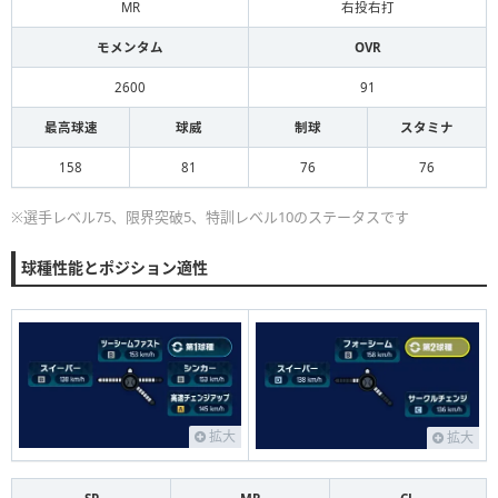
MR
右投右打
モメンタム
OVR
2600
91
最高球速
球威
制球
スタミナ
158
81
76
76
※選手レベル75、限界突破5、特訓レベル10のステータスです
球種性能とポジション適性
拡大
拡大