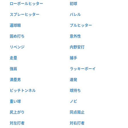
ローボールヒッター
初球
スプレーヒッター
バレル
選球眼
プルヒッター
固め打ち
意外性
リベンジ
内野安打
走塁
捕手
強肩
ラッキーボーイ
満塁男
連発
ピッチトンネル
球持ち
重い球
ノビ
尻上がり
同点阻止
対左打者
対右打者