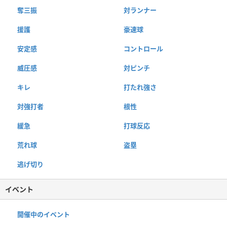
奪三振
対ランナー
援護
豪速球
安定感
コントロール
威圧感
対ピンチ
キレ
打たれ強さ
対強打者
根性
緩急
打球反応
荒れ球
盗塁
逃げ切り
イベント
開催中のイベント