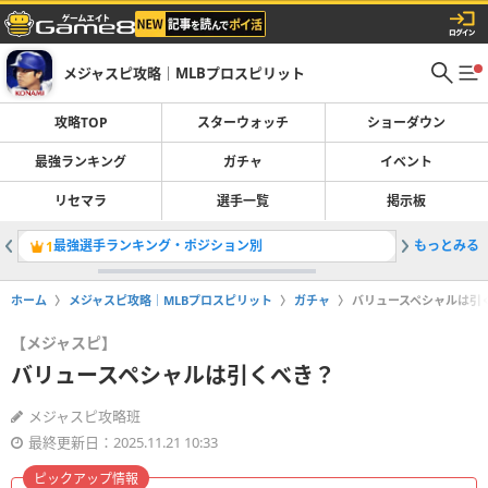
メジャスピ攻略｜MLBプロスピリット
攻略TOP
スターウォッチ
ショーダウン
最強ランキング
ガチャ
イベント
リセマラ
選手一覧
掲示板
最強選手ランキング・ポジション別
もっとみる
ソニーグレ
1
2
ホーム
メジャスピ攻略｜MLBプロスピリット
ガチャ
バリュースペシャルは引
【メジャスピ】
バリュースペシャルは引くべき？
メジャスピ攻略班
最終更新日：2025.11.21 10:33
ピックアップ情報