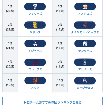
1位
6位
(23点)
(18点)
フィリーズ
アストロズ
2位
7位
(22点)
(17点)
パドレス
ダイヤモンドバックス
3位
8位
(21点)
(16点)
ドジャース
ヤンキース
4位
9位
(20点)
(16点)
ブレーブス
マリナーズ
5位
10位
(19点)
(15点)
メッツ
カージナルス
▶︎自チームおすすめ球団ランキングを見る