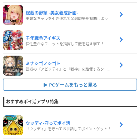
総裁の野望 -美女養成計画-
美麗なキャラを引き連れて金融戦争を制覇しよう！
千年戦争アイギス
個性豊かなユニットを指揮して敵を迎え撃て！
ミナシゴノシゴト
武器の『アビリティ』と『戦神』を駆使するターン制コマンドバトルRPG！
PCゲームをもっと見る
おすすめポイ活アプリ特集
ウッディ‐守ってポイ活
「ウッディ」を守ってお世話してポイントゲット！