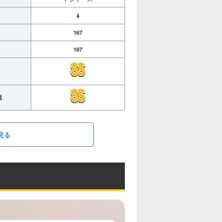
4
167
167
価
見る