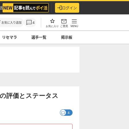
活
ログイン
4
お気に入り追加
ご意見
MENU
お気に入り
リセマラ
選手一覧
掲示板
CA)の評価とステータス
4