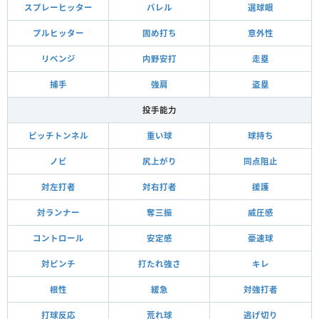
スプレーヒッター
バレル
選球眼
プルヒッター
固め打ち
意外性
リベンジ
内野安打
走塁
捕手
強肩
盗塁
投手能力
ピッチトンネル
重い球
球持ち
ノビ
尻上がり
同点阻止
対左打者
対右打者
援護
対ランナー
奪三振
威圧感
コントロール
安定感
豪速球
対ピンチ
打たれ強さ
キレ
根性
緩急
対強打者
打球反応
荒れ球
逃げ切り