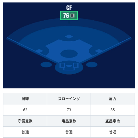
捕球
スローイング
肩力
62
73
85
守備意欲
走塁意欲
盗塁意欲
普通
普通
普通