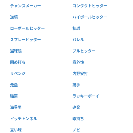
チャンスメーカー
コンタクトヒッター
逆境
ハイボールヒッター
ローボールヒッター
初球
スプレーヒッター
バレル
選球眼
プルヒッター
固め打ち
意外性
リベンジ
内野安打
走塁
捕手
強肩
ラッキーボーイ
満塁男
連発
ピッチトンネル
球持ち
重い球
ノビ