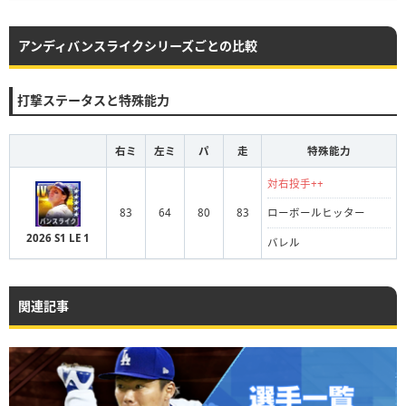
アンディバンスライクシリーズごとの比較
打撃ステータスと特殊能力
右ミ
左ミ
パ
走
特殊能力
対右投手++
83
64
80
83
ローボールヒッター
2026 S1 LE 1
バレル
関連記事