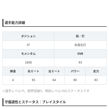
選手能力詳細
ポジション
投／打
CF
右投左打
モメンタム
OVR
2600
93
弾道
右ミート
左ミート
パワー
走力
4
83
64
80
83
※選手レベル75、限界突破5、特訓レベル10のステータスです
守備適性とステータス｜プレイスタイル