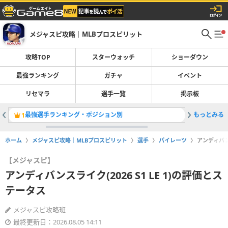
メジャスピ攻略｜MLBプロスピリット
攻略TOP
スターウォッチ
ショーダウン
最強ランキング
ガチャ
イベント
リセマラ
選手一覧
掲示板
最強選手ランキング・ポジション別
もっとみる
OTWお
1
2
ホーム
メジャスピ攻略｜MLBプロスピリット
選手
パイレーツ
アンディバンス
【メジャスピ】
アンディバンスライク(2026 S1 LE 1)の評価とス
テータス
メジャスピ攻略班
最終更新日：2026.08.05 14:11