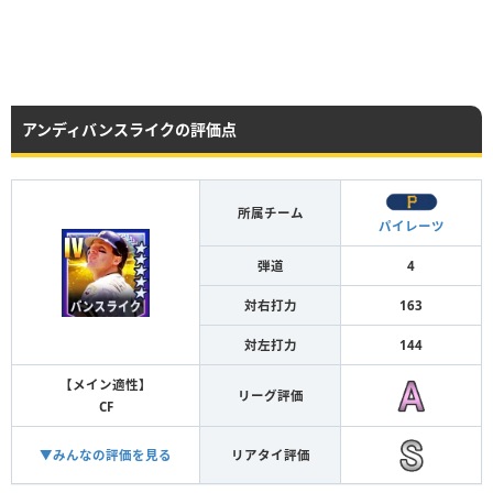
アンディバンスライクの評価点
所属チーム
パイレーツ
弾道
4
対右打力
163
対左打力
144
【メイン適性】
リーグ評価
CF
▼みんなの評価を見る
リアタイ評価