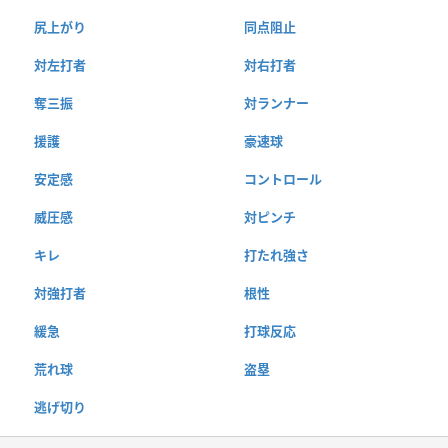
尻上がり
同点阻止
対左打者
対右打者
奪三振
対ランナー
援護
豪速球
安定感
コントロール
威圧感
対ピンチ
キレ
打たれ強さ
対強打者
根性
緩急
打球反応
荒れ球
盗塁
逃げ切り