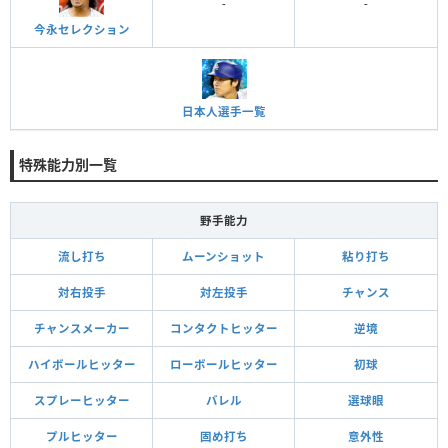
-
-
今永セレクション
日本人選手一覧
特殊能力別一覧
野手能力
流し打ち
ムーンショット
粘り打ち
対右投手
対左投手
チャンス
チャンスメーカー
コンタクトヒッター
逆境
ハイボールヒッター
ローボールヒッター
初球
スプレーヒッター
バレル
選球眼
プルヒッター
固め打ち
意外性