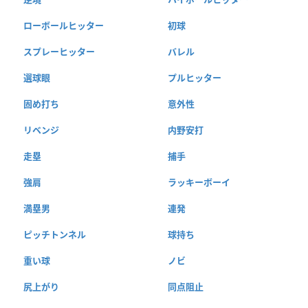
ローボールヒッター
初球
スプレーヒッター
バレル
選球眼
プルヒッター
固め打ち
意外性
リベンジ
内野安打
走塁
捕手
強肩
ラッキーボーイ
満塁男
連発
ピッチトンネル
球持ち
重い球
ノビ
尻上がり
同点阻止