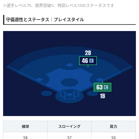
※選手レベル75、限界突破5、特訓レベル10のステータスです
守備適性とステータス｜プレイスタイル
捕球
スローイング
肩力
58
57
50