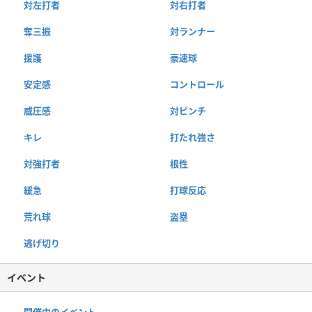
対左打者
対右打者
奪三振
対ランナー
援護
豪速球
安定感
コントロール
威圧感
対ピンチ
キレ
打たれ強さ
対強打者
根性
緩急
打球反応
荒れ球
盗塁
逃げ切り
イベント