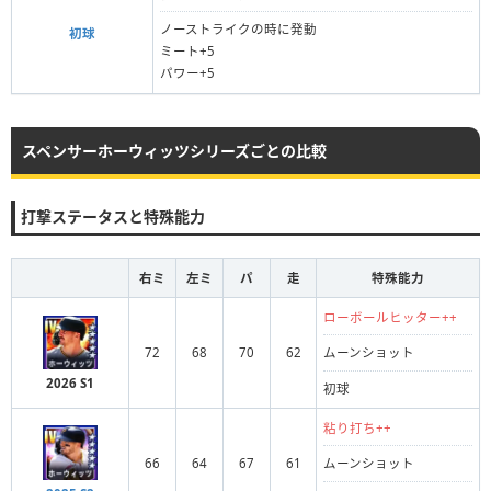
ノーストライクの時に発動
初球
ミート+5
パワー+5
スペンサーホーウィッツシリーズごとの比較
打撃ステータスと特殊能力
右ミ
左ミ
パ
走
特殊能力
ローボールヒッター++
72
68
70
62
ムーンショット
2026 S1
初球
粘り打ち++
66
64
67
61
ムーンショット