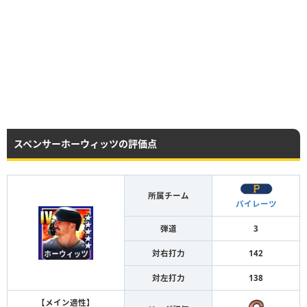
スペンサーホーウィッツの評価点
所属チーム
パイレーツ
弾道
3
対右打力
142
対左打力
138
【メイン適性】