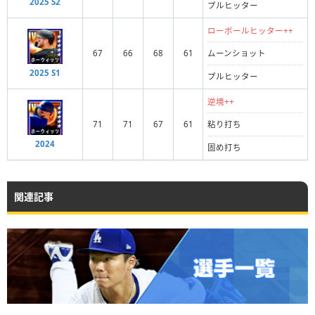
2025 S2
プルヒッター
ローボールヒッター++
67
66
68
61
ムーンショット
2025 S1
プルヒッター
逆境++
71
71
67
61
粘り打ち
2024
固め打ち
関連記事