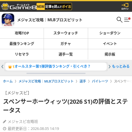
メジャスピ攻略｜MLBプロスピリット
攻略TOP
スターウォッチ
ショーダウン
最強ランキング
ガチャ
イベント
リセマラ
選手一覧
掲示板
オールスター第1弾評価ランキング・引くべき？
もっとみる
スターウ
1
2
ホーム
メジャスピ攻略｜MLBプロスピリット
選手
パイレーツ
スペンサーホ
【メジャスピ】
スペンサーホーウィッツ(2026 S1)の評価とステ
ータス
メジャスピ攻略班
最終更新日：2026.08.05 14:19