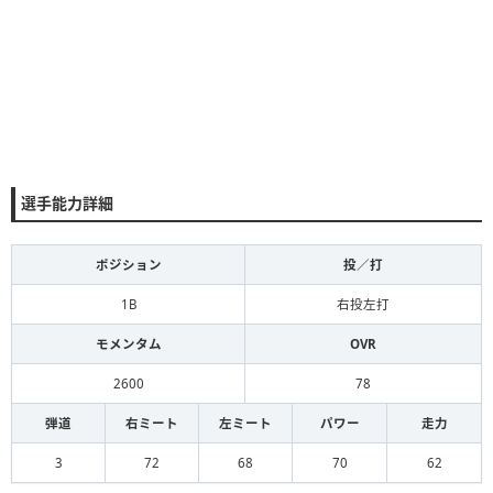
選手能力詳細
ポジション
投／打
1B
右投左打
モメンタム
OVR
2600
78
弾道
右ミート
左ミート
パワー
走力
3
72
68
70
62