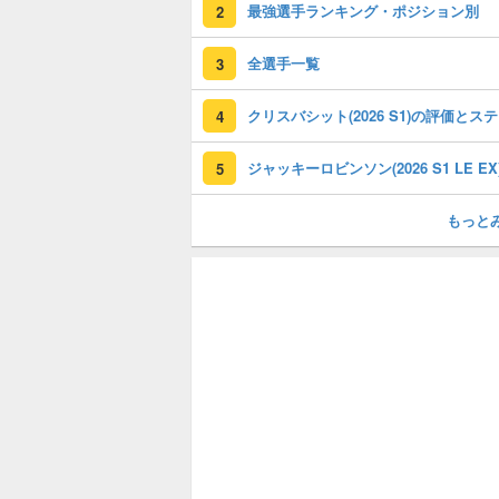
最強選手ランキング・ポジション別
2
全選手一覧
3
ク
4
5
もっと