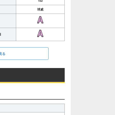
152
球威
価
見る