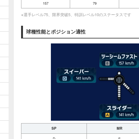
157
79
※選手レベル75、限界突破5、特訓レベル10のステータスです
球種性能とポジション適性
SP
MR
D
S