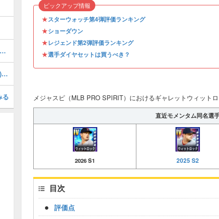
ピックアップ情報
★
スターウォッチ第4弾評価ランキング
★
ショーダウン
★
レジェンド第2弾評価ランキング
リスバシット(2026 S1)の評価とステータス
★
選手ダイヤセットは買うべき？
ジャッキーロビンソン(2026 S1 LE EX)の評価とステータス
みる
メジャスピ（MLB PRO SPIRIT）におけるギャレットウィットロッ
直近モメンタム同名選
2025 S2
2026 S1
目次
評価点