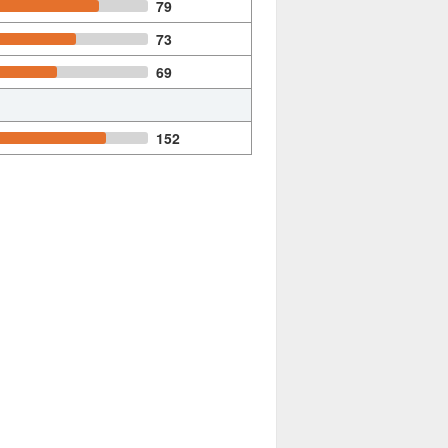
79
73
69
152