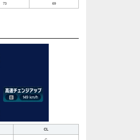
73
69
CL
C