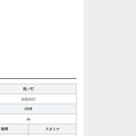
投／打
右投右打
OVR
86
制球
スタミナ