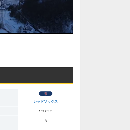
レッドソックス
157
km/h
B