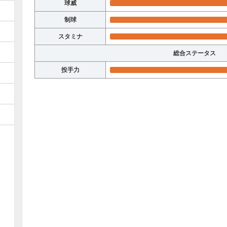
球威
制球
スタミナ
総合ステータス
投手力