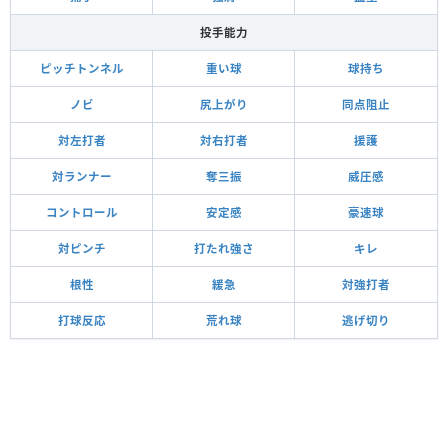
投手能力
ピッチトンネル
重い球
球持ち
ノビ
尻上がり
同点阻止
対左打者
対右打者
援護
対ランナー
奪三振
威圧感
コントロール
安定感
豪速球
対ピンチ
打たれ強さ
キレ
根性
緩急
対強打者
打球反応
荒れ球
逃げ切り