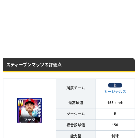
スティーブンマッツの評価点
所属チーム
カージナルス
最高球速
155
km/h
ツーシーム
B
総合投球値
150
能力型
制球