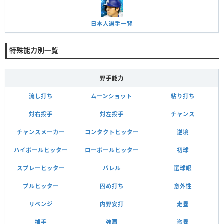
日本人選手一覧
特殊能力別一覧
野手能力
流し打ち
ムーンショット
粘り打ち
対右投手
対左投手
チャンス
チャンスメーカー
コンタクトヒッター
逆境
ハイボールヒッター
ローボールヒッター
初球
スプレーヒッター
バレル
選球眼
プルヒッター
固め打ち
意外性
リベンジ
内野安打
走塁
捕手
強肩
盗塁