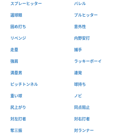
スプレーヒッター
バレル
選球眼
プルヒッター
固め打ち
意外性
リベンジ
内野安打
走塁
捕手
強肩
ラッキーボーイ
満塁男
連発
ピッチトンネル
球持ち
重い球
ノビ
尻上がり
同点阻止
対左打者
対右打者
奪三振
対ランナー