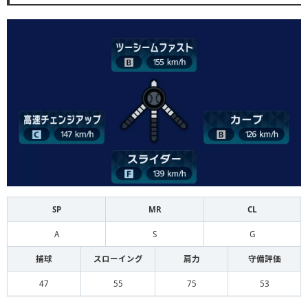
SP
MR
CL
A
S
G
捕球
スローイング
肩力
守備評価
47
55
75
53