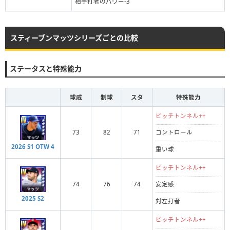
相手打者のパワー-3
スティーブンマッツシリーズごとの比較
ステータスと特殊能力
球威
制球
スタ
特殊能力
ピッチトンネル++
73
82
71
コントロール
2026 S1 OTW 4
重い球
ピッチトンネル++
74
76
74
安定感
2025 S2
対左打者
ピッチトンネル++