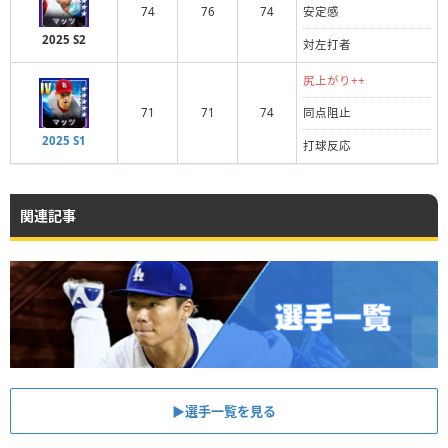
74
76
74
安定感
2025 S2
対左打者
尻上がり++
71
71
74
同点阻止
2025 S1
打球反応
関連記事
▶︎選手一覧を見る