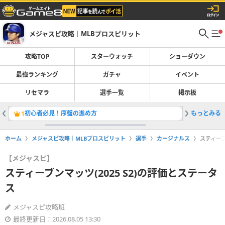
メジャスピ攻略｜MLBプロスピリット
攻略TOP
スターウォッチ
ショーダウン
最強ランキング
ガチャ
イベント
リセマラ
選手一覧
掲示板
初心者必見！序盤の進め方
もっとみる
タイワンウ
1
2
ホーム
メジャスピ攻略｜MLBプロスピリット
選手
カージナルス
スティーブ
【メジャスピ】
スティーブンマッツ(2025 S2)の評価とステータ
ス
メジャスピ攻略班
最終更新日：2026.08.05 13:30