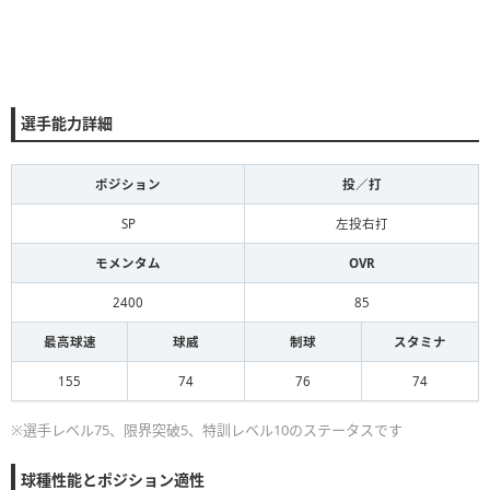
選手能力詳細
ポジション
投／打
SP
左投右打
モメンタム
OVR
2400
85
最高球速
球威
制球
スタミナ
155
74
76
74
※選手レベル75、限界突破5、特訓レベル10のステータスです
球種性能とポジション適性