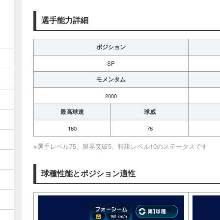
選手能力詳細
ポジション
SP
モメンタム
2000
最高球速
球威
160
76
※選手レベル75、限界突破5、特訓レベル10のステータスです
球種性能とポジション適性