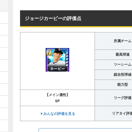
ジョージカービーの評価点
所属チーム
最高球速
ツーシーム
総合投球値
能力型
【メイン適性】
リーグ評価
SP
▼みんなの評価を見る
リアタイ評