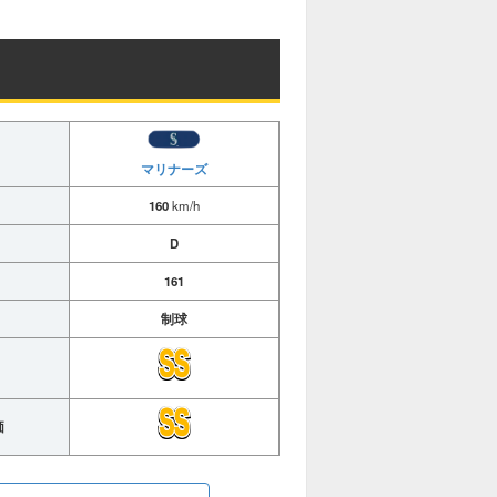
u
t
e
マリナーズ
160
km/h
D
161
制球
価