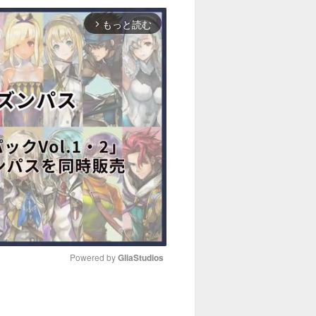
もっと読む
arrow_forward_ios
Powered by 
GliaStudios
M