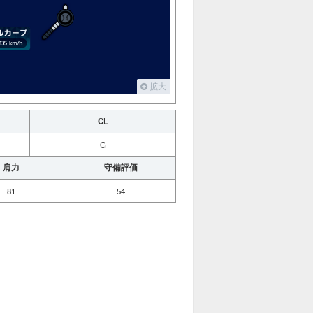
拡大
CL
G
肩力
守備評価
81
54