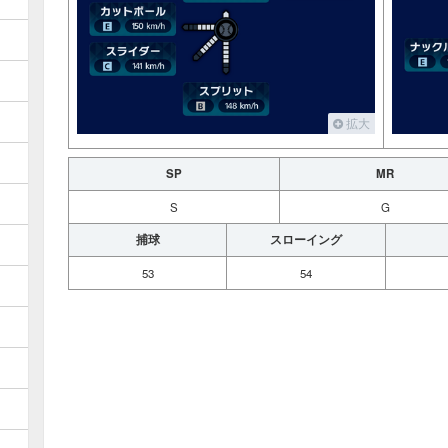
拡大
SP
MR
S
G
捕球
スローイング
53
54