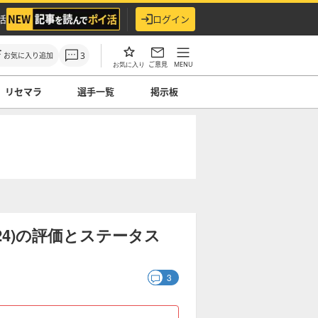
活
ログイン
3
お気に入り追加
ご意見
MENU
お気に入り
リセマラ
選手一覧
掲示板
24)の評価とステータス
3