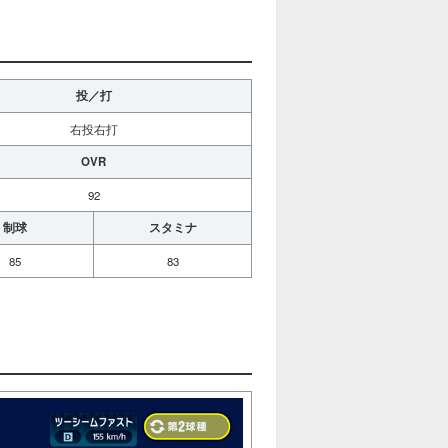
投／打
右投右打
OVR
92
制球
スタミナ
85
83