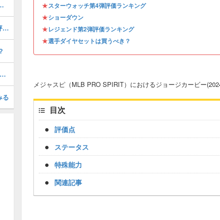
評価ランキング・引くべき？
★
スターウォッチ第4弾評価ランキング
★
ショーダウン
マルセロマイヤー(2025 S2 OTW 2)の評価とステータス
★
レジェンド第2弾評価ランキング
★
選手ダイヤセットは買うべき？
？
ブロロペス(2025 S1)の評価とステータス
メジャスピ（MLB PRO SPIRIT）におけるジョージカービー(20
みる
目次
評価点
ステータス
特殊能力
関連記事