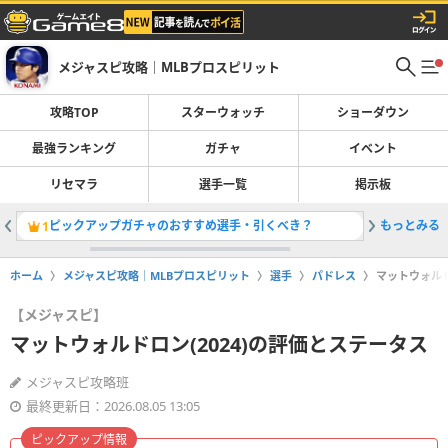
メジャスピ攻略｜MLBプロスピリット
攻略TOP
スターウォッチ
ショーダウン
最強ランキング
ガチャ
イベント
リセマラ
選手一覧
掲示板
ピックアップガチャのおすすめ選手・引くべき？
もっとみる
ガチャ一
1
2
ホーム
メジャスピ攻略｜MLBプロスピリット
選手
パドレス
マットウォルド
【メジャスピ】
マットウォルドロン(2024)の評価とステータス
メジャスピ攻略班
最終更新日：2026.08.05 13:05
ピックアップ情報