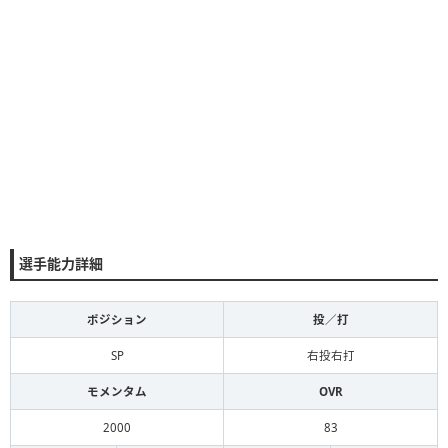
選手能力詳細
ポジション
投／打
SP
右投右打
モメンタム
OVR
2000
83