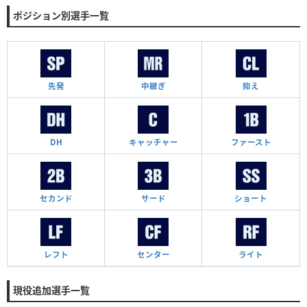
ポジション別選手一覧
先発
中継ぎ
抑え
DH
キャッチャー
ファースト
セカンド
サード
ショート
レフト
センター
ライト
現役追加選手一覧