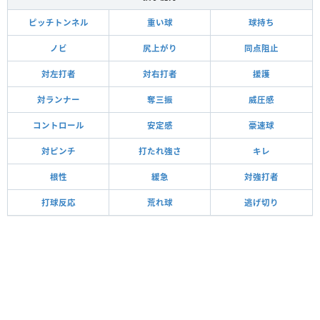
ピッチトンネル
重い球
球持ち
ノビ
尻上がり
同点阻止
対左打者
対右打者
援護
対ランナー
奪三振
威圧感
コントロール
安定感
豪速球
対ピンチ
打たれ強さ
キレ
根性
緩急
対強打者
打球反応
荒れ球
逃げ切り