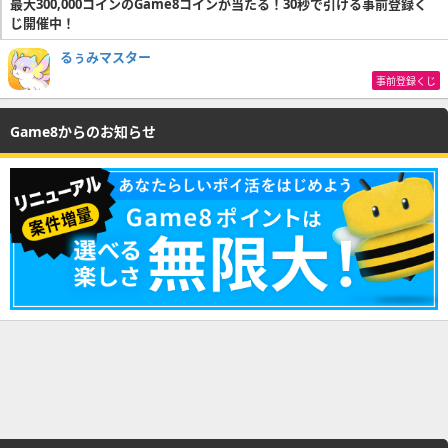
最大300,000コインのGame8コインが当たる！30秒で引ける事前登録く
じ開催中！
るぅみマスター
事前登録くじ
Game8からのお知らせ