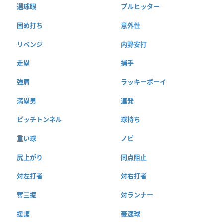
選球眼
プルヒッター
固め打ち
意外性
リベンジ
内野安打
走塁
捕手
強肩
ラッキーボーイ
満塁男
連発
ピッチトンネル
球持ち
重い球
ノビ
尻上がり
同点阻止
対左打者
対右打者
奪三振
対ランナー
援護
豪速球