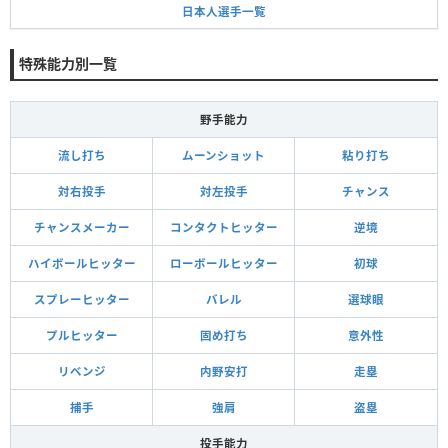
日本人選手一覧
特殊能力別一覧
野手能力
流し打ち
ムーンショット
粘り打ち
対右投手
対左投手
チャンス
チャンスメーカー
コンタクトヒッター
逆境
ハイボールヒッター
ローボールヒッター
初球
スプレーヒッター
バレル
選球眼
プルヒッター
固め打ち
意外性
リベンジ
内野安打
走塁
捕手
強肩
盗塁
投手能力