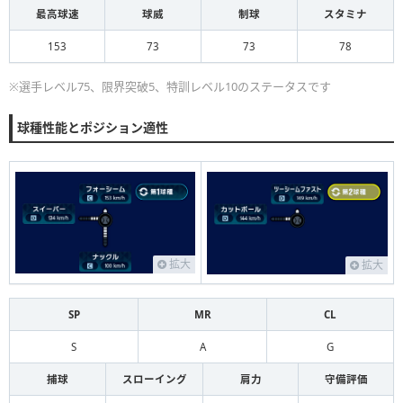
最高球速
球威
制球
スタミナ
153
73
73
78
※選手レベル75、限界突破5、特訓レベル10のステータスです
球種性能とポジション適性
拡大
拡大
SP
MR
CL
S
A
G
捕球
スローイング
肩力
守備評価