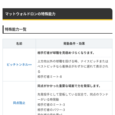
マットウォルドロンの特殊能力
特殊能力一覧
名前
発動条件・効果
相手打者が球種を見極めづらくなります。
上方向以外の球種を投げる時、ナイスピッチまたは
ピッチトンネル++
ベストピッチなら着弾点がわずかに遅れて表示され
る
相手打者ミート-8
同点がかかった重要な場面で力を発揮します。
先発投手として登板している試合で、同点のランナ
ーがいる時発動
同点阻止
相手打者のミート‐3
相手打者のパワー-3
変化球の変化量+1