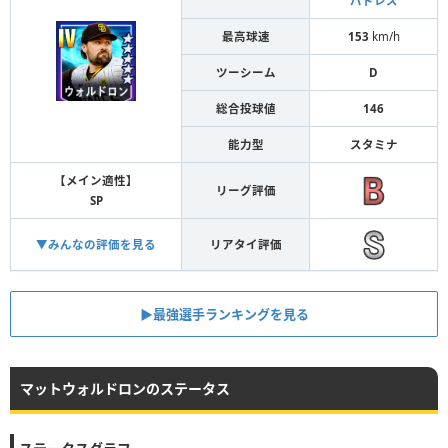
パドレス
最高球速
153
km/h
ツーシーム
D
総合投球値
146
能力型
スタミナ
【メイン適性】
リーグ評価
SP
▼みんなの評価を見る
リアタイ評価
▶︎最強選手ランキングを見る
マットウォルドロンのステータス