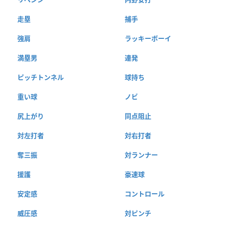
走塁
捕手
強肩
ラッキーボーイ
満塁男
連発
ピッチトンネル
球持ち
重い球
ノビ
尻上がり
同点阻止
対左打者
対右打者
奪三振
対ランナー
援護
豪速球
安定感
コントロール
威圧感
対ピンチ