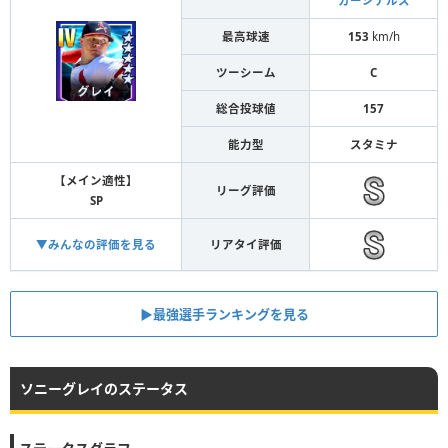
カージナルス
最高球速
153
km/h
ツーシーム
C
総合投球値
157
能力型
スタミナ
【メイン適性】
リーグ評価
SP
▼みんなの評価を見る
リアタイ評価
▶︎最強選手ランキングを見る
ソニーグレイのステータス