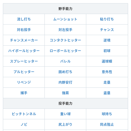
野手能力
流し打ち
ムーンショット
粘り打ち
対右投手
対左投手
チャンス
チャンスメーカー
コンタクトヒッター
逆境
ハイボールヒッター
ローボールヒッター
初球
スプレーヒッター
バレル
選球眼
プルヒッター
固め打ち
意外性
リベンジ
内野安打
走塁
捕手
強肩
盗塁
投手能力
ピッチトンネル
重い球
球持ち
ノビ
尻上がり
同点阻止