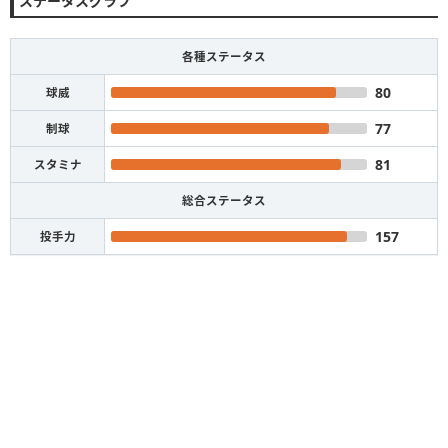
ステータスグラフ
各種ステータス
80
球威
77
制球
81
スタミナ
総合ステータス
157
投手力