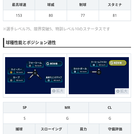
最高球速
球威
制球
スタミナ
153
80
77
81
※選手レベル75、限界突破5、特訓レベル10のステータスです
球種性能とポジション適性
拡大
拡大
SP
MR
CL
S
G
G
捕球
スローイング
肩力
守備評価