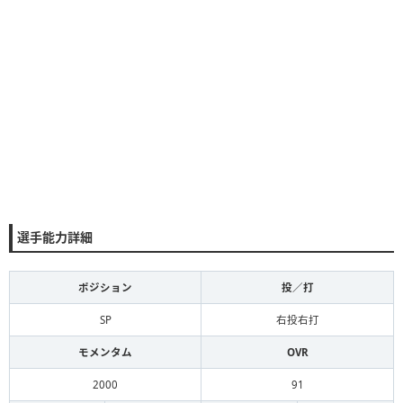
選手能力詳細
ポジション
投／打
SP
右投右打
モメンタム
OVR
2000
91