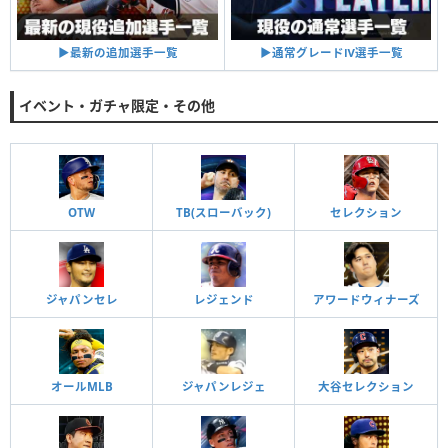
▶︎通常グレードⅣ選手一覧
▶︎最新の追加選手一覧
イベント・ガチャ限定・その他
OTW
TB(スローバック)
セレクション
ジャパンセレ
レジェンド
アワードウィナーズ
オールMLB
ジャパンレジェ
大谷セレクション