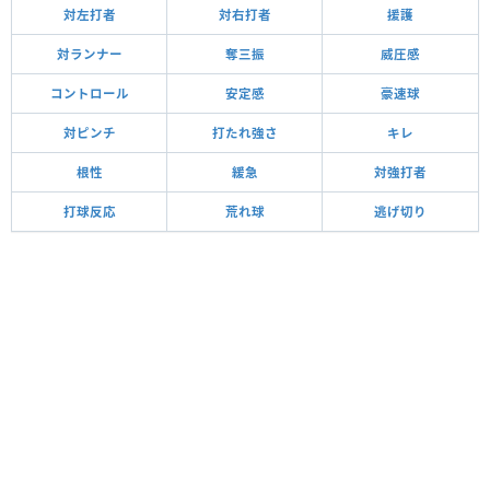
対左打者
対右打者
援護
対ランナー
奪三振
威圧感
コントロール
安定感
豪速球
対ピンチ
打たれ強さ
キレ
根性
緩急
対強打者
打球反応
荒れ球
逃げ切り