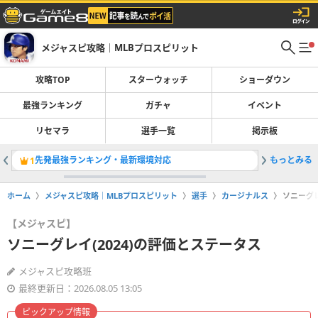
メジャスピ攻略｜MLBプロスピリット
攻略TOP
スターウォッチ
ショーダウン
最強ランキング
ガチャ
イベント
リセマラ
選手一覧
掲示板
先発最強ランキング・最新環境対応
もっとみる
OTWお
1
2
ホーム
メジャスピ攻略｜MLBプロスピリット
選手
カージナルス
ソニーグレ
【メジャスピ】
ソニーグレイ(2024)の評価とステータス
メジャスピ攻略班
最終更新日：2026.08.05 13:05
ピックアップ情報