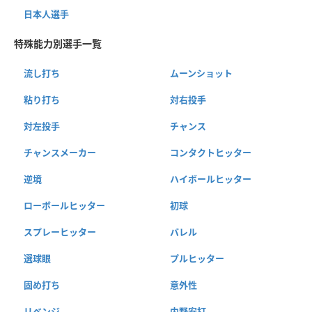
日本人選手
特殊能力別選手一覧
流し打ち
ムーンショット
粘り打ち
対右投手
対左投手
チャンス
チャンスメーカー
コンタクトヒッター
逆境
ハイボールヒッター
ローボールヒッター
初球
スプレーヒッター
バレル
選球眼
プルヒッター
固め打ち
意外性
リベンジ
内野安打