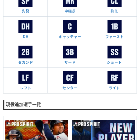
先発
中継ぎ
抑え
DH
キャッチャー
ファースト
セカンド
サード
ショート
レフト
センター
ライト
現役追加選手一覧