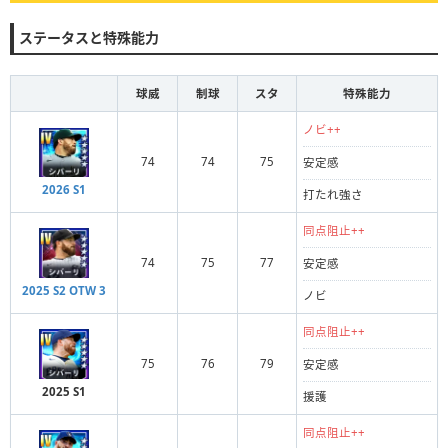
ステータスと特殊能力
球威
制球
スタ
特殊能力
ノビ++
74
74
75
安定感
2026 S1
打たれ強さ
同点阻止++
74
75
77
安定感
2025 S2 OTW 3
ノビ
同点阻止++
75
76
79
安定感
2025 S1
援護
同点阻止++