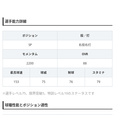
選手能力詳細
ポジション
投／打
SP
右投右打
モメンタム
OVR
2200
88
最高球速
球威
制球
スタミナ
153
75
76
79
※選手レベル75、限界突破5、特訓レベル10のステータスです
球種性能とポジション適性