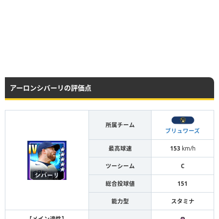
アーロンシバーリの評価点
所属チーム
ブリュワーズ
最高球速
153
km/h
ツーシーム
C
総合投球値
151
能力型
スタミナ
【メイン適性】