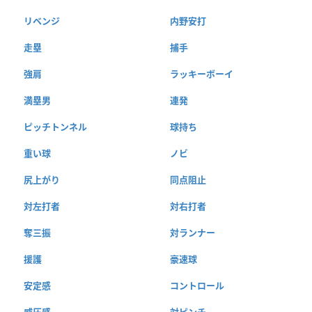
リベンジ
内野安打
走塁
捕手
強肩
ラッキーボーイ
満塁男
連発
ピッチトンネル
球持ち
重い球
ノビ
尻上がり
同点阻止
対左打者
対右打者
奪三振
対ランナー
援護
豪速球
安定感
コントロール
威圧感
対ピンチ