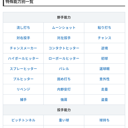
特殊能力別一覧
野手能力
流し打ち
ムーンショット
粘り打ち
対右投手
対左投手
チャンス
チャンスメーカー
コンタクトヒッター
逆境
ハイボールヒッター
ローボールヒッター
初球
スプレーヒッター
バレル
選球眼
プルヒッター
固め打ち
意外性
リベンジ
内野安打
走塁
捕手
強肩
盗塁
投手能力
ピッチトンネル
重い球
球持ち