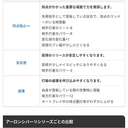
同点がかかった重要な場面で力を発揮します。
先発投手として登板している試合で、同点のランナ
ーがいる時発動
同点阻止++
相手打者のミート‐8
相手打者のパワー-8
変化球の変化量+1
投球のブレ幅が少し小さくなる
投球のリリースが安定しやすくなります。
安定感
投球が少しナイスピッチになりやすくなる
相手打者のパワー-3
打線の援護を呼び込みやすくなります。
自身が登板している間の攻撃時に発動
援護
味方打者のパワー+2
オートプレイ中の得点圏打率がわずかに上がる
アーロンシバーリシリーズごとの比較