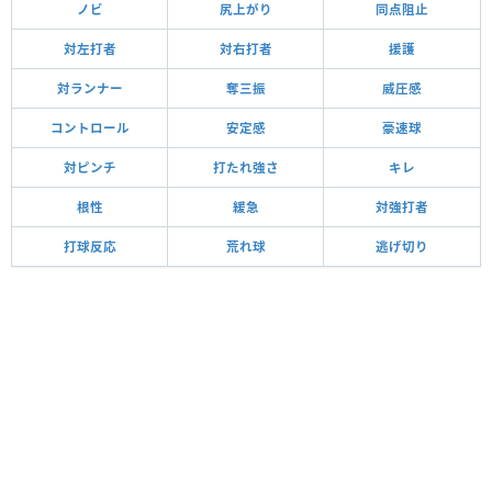
ノビ
尻上がり
同点阻止
対左打者
対右打者
援護
対ランナー
奪三振
威圧感
コントロール
安定感
豪速球
対ピンチ
打たれ強さ
キレ
根性
緩急
対強打者
打球反応
荒れ球
逃げ切り