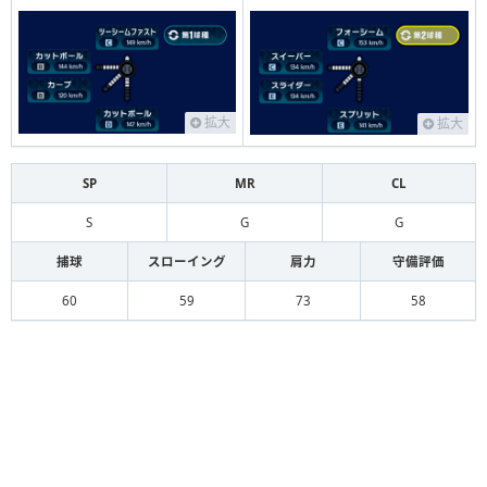
拡大
拡大
SP
MR
CL
S
G
G
捕球
スローイング
肩力
守備評価
60
59
73
58