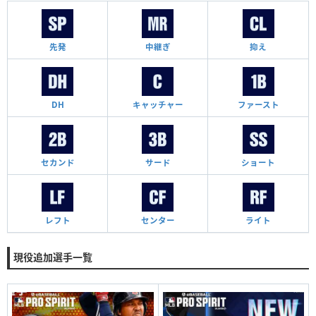
先発
中継ぎ
抑え
DH
キャッチャー
ファースト
セカンド
サード
ショート
レフト
センター
ライト
現役追加選手一覧