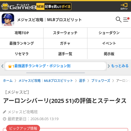
メジャスピ攻略｜MLBプロスピリット
攻略TOP
スターウォッチ
ショーダウン
最強ランキング
ガチャ
イベント
リセマラ
選手一覧
掲示板
最強選手ランキング・ポジション別
もっとみる
スターウ
1
2
ホーム
メジャスピ攻略｜MLBプロスピリット
選手
ブリュワーズ
アーロンシ
【メジャスピ】
アーロンシバーリ(2025 S1)の評価とステータス
メジャスピ攻略班
最終更新日：2026.08.05 13:19
ピックアップ情報