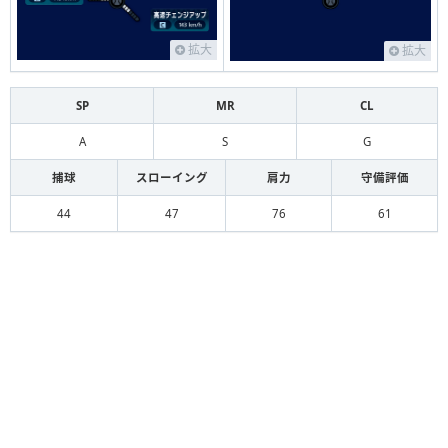
拡大
拡大
SP
MR
CL
A
S
G
捕球
スローイング
肩力
守備評価
44
47
76
61