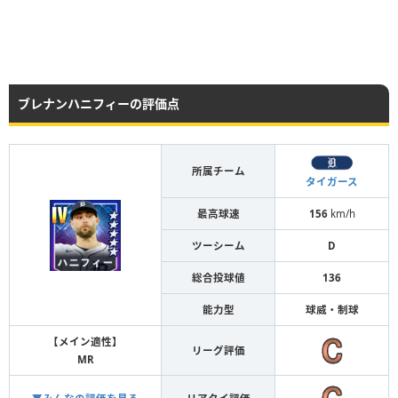
ブレナンハニフィーの評価点
所属チーム
タイガース
最高球速
156
km/h
ツーシーム
D
総合投球値
136
能力型
球威・制球
【メイン適性】
リーグ評価
MR