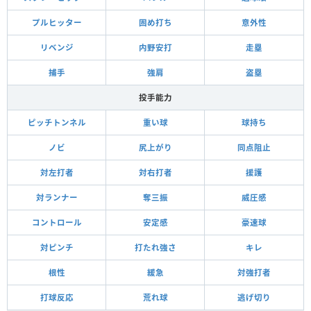
プルヒッター
固め打ち
意外性
リベンジ
内野安打
走塁
捕手
強肩
盗塁
投手能力
ピッチトンネル
重い球
球持ち
ノビ
尻上がり
同点阻止
対左打者
対右打者
援護
対ランナー
奪三振
威圧感
コントロール
安定感
豪速球
対ピンチ
打たれ強さ
キレ
根性
緩急
対強打者
打球反応
荒れ球
逃げ切り