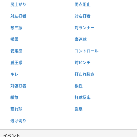
尻上がり
同点阻止
対左打者
対右打者
奪三振
対ランナー
援護
豪速球
安定感
コントロール
威圧感
対ピンチ
キレ
打たれ強さ
対強打者
根性
緩急
打球反応
荒れ球
盗塁
逃げ切り
イベント