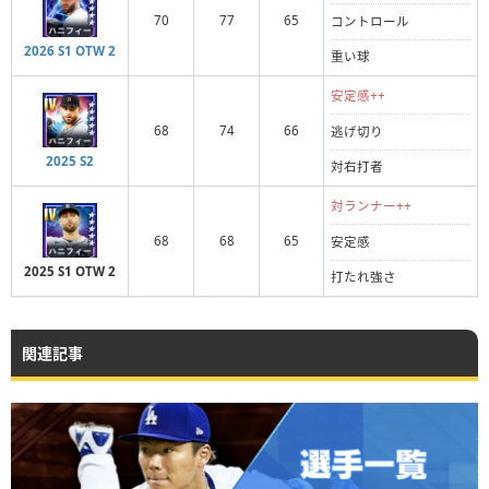
70
77
65
コントロール
2026 S1 OTW 2
重い球
安定感++
68
74
66
逃げ切り
2025 S2
対右打者
対ランナー++
68
68
65
安定感
2025 S1 OTW 2
打たれ強さ
関連記事