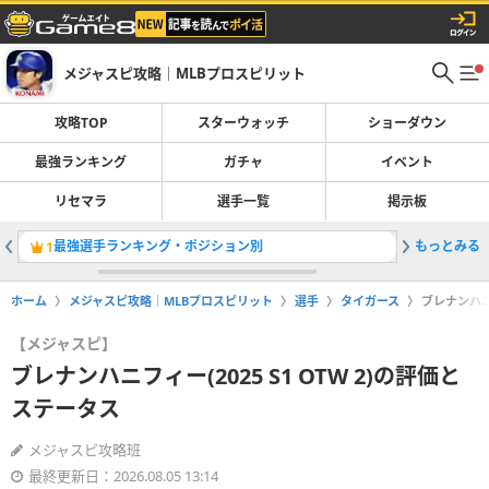
メジャスピ攻略｜MLBプロスピリット
攻略TOP
スターウォッチ
ショーダウン
最強ランキング
ガチャ
イベント
リセマラ
選手一覧
掲示板
最強選手ランキング・ポジション別
もっとみる
先発最強
1
2
ホーム
メジャスピ攻略｜MLBプロスピリット
選手
タイガース
ブレナンハニフ
【メジャスピ】
ブレナンハニフィー(2025 S1 OTW 2)の評価と
ステータス
メジャスピ攻略班
最終更新日：2026.08.05 13:14