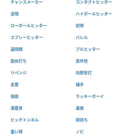
チャンスメーカー
コンタクトヒッター
逆境
ハイボールヒッター
ローボールヒッター
初球
スプレーヒッター
バレル
選球眼
プルヒッター
固め打ち
意外性
リベンジ
内野安打
走塁
捕手
強肩
ラッキーボーイ
満塁男
連発
ピッチトンネル
球持ち
重い球
ノビ