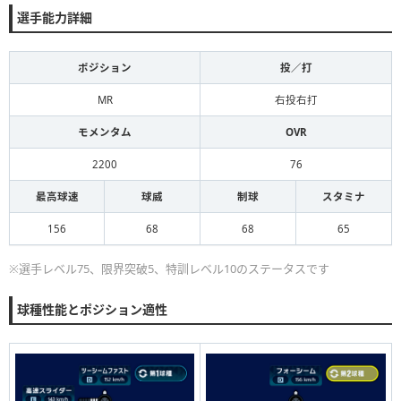
選手能力詳細
ポジション
投／打
MR
右投右打
モメンタム
OVR
2200
76
最高球速
球威
制球
スタミナ
156
68
68
65
※選手レベル75、限界突破5、特訓レベル10のステータスです
球種性能とポジション適性