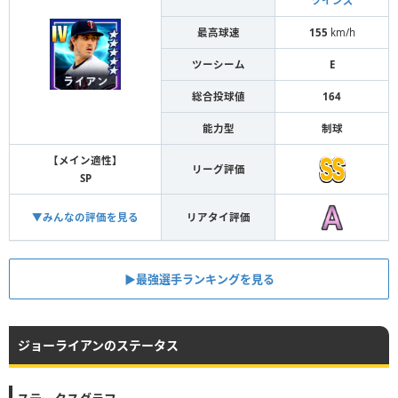
ツインズ
最高球速
155
km/h
ツーシーム
E
総合投球値
164
能力型
制球
【メイン適性】
リーグ評価
SP
▼みんなの評価を見る
リアタイ評価
▶︎最強選手ランキングを見る
ジョーライアンのステータス