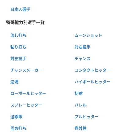
日本人選手
特殊能力別選手一覧
流し打ち
ムーンショット
粘り打ち
対右投手
対左投手
チャンス
チャンスメーカー
コンタクトヒッター
逆境
ハイボールヒッター
ローボールヒッター
初球
スプレーヒッター
バレル
選球眼
プルヒッター
固め打ち
意外性