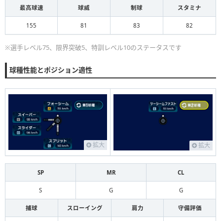
最高球速
球威
制球
スタミナ
155
81
83
82
※選手レベル75、限界突破5、特訓レベル10のステータスです
球種性能とポジション適性
拡大
拡大
SP
MR
CL
S
G
G
捕球
スローイング
肩力
守備評価