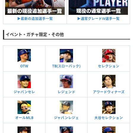
▶︎通常グレードⅣ選手一覧
▶︎最新の追加選手一覧
イベント・ガチャ限定・その他
OTW
TB(スローバック)
セレクション
ジャパンセレ
レジェンド
アワードウィナーズ
オールMLB
ジャパンレジェ
大谷セレクション