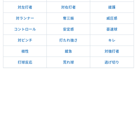
対左打者
対右打者
援護
対ランナー
奪三振
威圧感
コントロール
安定感
豪速球
対ピンチ
打たれ強さ
キレ
根性
緩急
対強打者
打球反応
荒れ球
逃げ切り