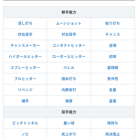
野手能力
流し打ち
ムーンショット
粘り打ち
対右投手
対左投手
チャンス
チャンスメーカー
コンタクトヒッター
逆境
ハイボールヒッター
ローボールヒッター
初球
スプレーヒッター
バレル
選球眼
プルヒッター
固め打ち
意外性
リベンジ
内野安打
走塁
捕手
強肩
盗塁
投手能力
ピッチトンネル
重い球
球持ち
ノビ
尻上がり
同点阻止