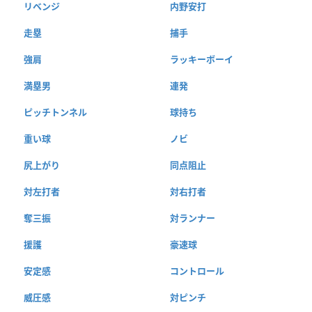
リベンジ
内野安打
走塁
捕手
強肩
ラッキーボーイ
満塁男
連発
ピッチトンネル
球持ち
重い球
ノビ
尻上がり
同点阻止
対左打者
対右打者
奪三振
対ランナー
援護
豪速球
安定感
コントロール
威圧感
対ピンチ