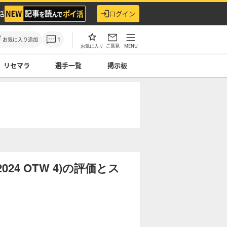
活
ログイン
1
お気に入り追加
ご意見
MENU
お気に入り
リセマラ
選手一覧
掲示板
4 OTW 4)の評価とス