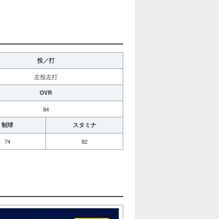
投／打
左投左打
OVR
84
制球
スタミナ
74
82