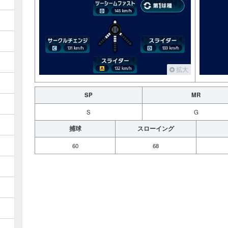
拡大
SP
MR
S
G
捕球
スローイング
60
68