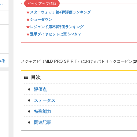
6 S1 WS 1)の評価とステータス
ピックアップ情報
★
スターウォッチ第4弾評価ランキング
★
ショーダウン
★
レジェンド第2弾評価ランキング
★
選手ダイヤセットは買うべき？
みる
メジャスピ（MLB PRO SPIRIT）におけるパトリックコービン(20
目次
評価点
ステータス
特殊能力
関連記事