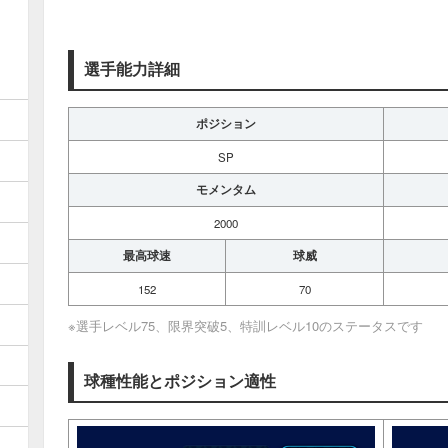
選手能力詳細
ポジション
SP
モメンタム
2000
最高球速
球威
152
70
※選手レベル75、限界突破5、特訓レベル10のステータスです
球種性能とポジション適性