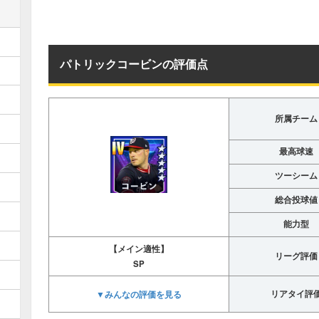
パトリックコービンの評価点
所属チーム
最高球速
ツーシーム
総合投球値
能力型
【メイン適性】
リーグ評価
SP
▼みんなの評価を見る
リアタイ評