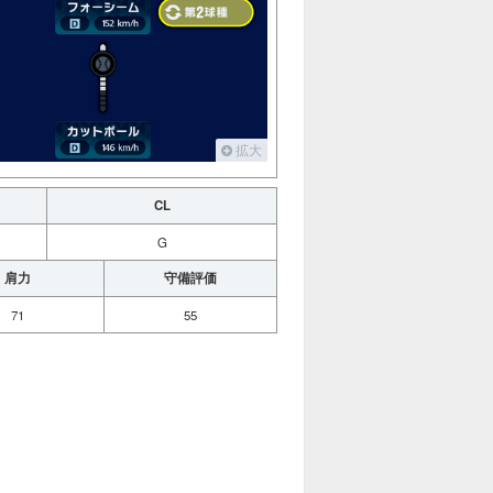
拡大
CL
G
肩力
守備評価
71
55