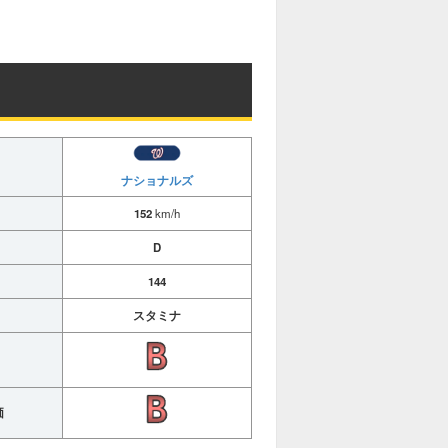
ナショナルズ
152
km/h
D
144
スタミナ
価