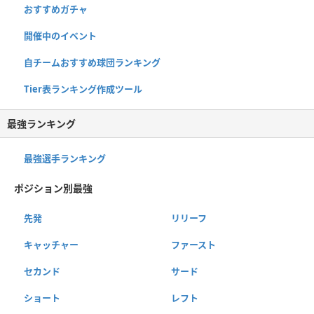
おすすめガチャ
開催中のイベント
自チームおすすめ球団ランキング
Tier表ランキング作成ツール
最強ランキング
最強選手ランキング
ポジション別最強
先発
リリーフ
キャッチャー
ファースト
セカンド
サード
ショート
レフト