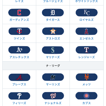
レイズ
ブルージェイズ
ホワイトソックス
ガーディアンズ
タイガース
ロイヤルズ
ツインズ
アストロズ
エンゼルス
アスレチックス
マリナーズ
レンジャーズ
ナ・リーグ
ブレーブス
マーリンズ
メッツ
フィリーズ
ナショナルズ
カブス