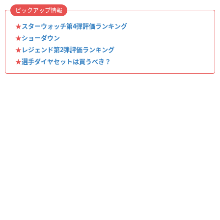
ピックアップ情報
★
スターウォッチ第4弾評価ランキング
★
ショーダウン
★
レジェンド第2弾評価ランキング
★
選手ダイヤセットは買うべき？