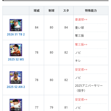
球威
制球
スタ
特殊能力
豪速球++
84
80
84
重い球
2026 S1 TB 2
奪三振
奪三振++
78
80
82
ノビ
2025 S2 MS
キレ
安定感++
ノビ
78
80
82
2025アニバーサリー
2025 S2 AN 2
（投手）
安定感++
77
79
81
ノビ