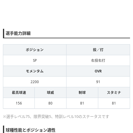
選手能力詳細
ポジション
投／打
SP
右投右打
モメンタム
OVR
2200
91
最高球速
球威
制球
スタミナ
156
80
81
81
※選手レベル75、限界突破5、特訓レベル10のステータスです
球種性能とポジション適性