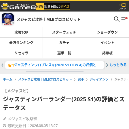
メジャスピ攻略｜MLBプロスピリット
攻略TOP
スターウォッチ
ショーダウン
最強ランキング
ガチャ
イベント
リセマラ
選手一覧
掲示板
ジャスティンウロブレスキ(2026 S1 OTW 4)の評価とステータス
もっとみる
大谷翔平(
1
2
ホーム
メジャスピ攻略｜MLBプロスピリット
選手
ジャイアンツ
ジャスティ
【メジャスピ】
ジャスティンバーランダー(2025 S1)の評価とス
テータス
メジャスピ攻略班
最終更新日：2026.08.05 13:27