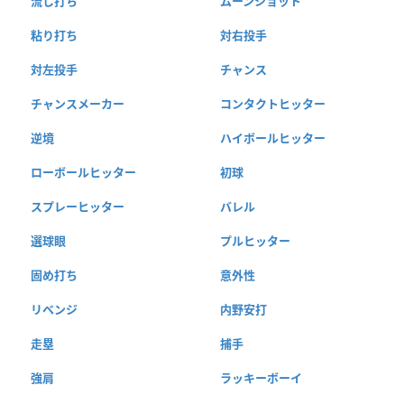
流し打ち
ムーンショット
粘り打ち
対右投手
対左投手
チャンス
チャンスメーカー
コンタクトヒッター
逆境
ハイボールヒッター
ローボールヒッター
初球
スプレーヒッター
バレル
選球眼
プルヒッター
固め打ち
意外性
リベンジ
内野安打
走塁
捕手
強肩
ラッキーボーイ