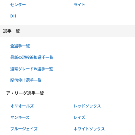
センター
ライト
DH
選手一覧
全選手一覧
最新の現役追加選手一覧
通常グレードⅣ選手一覧
配信停止選手一覧
ア・リーグ選手一覧
オリオールズ
レッドソックス
ヤンキース
レイズ
ブルージェイズ
ホワイトソックス