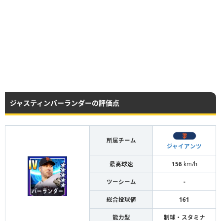
ジャスティンバーランダーの評価点
所属チーム
ジャイアンツ
最高球速
156
km/h
ツーシーム
-
総合投球値
161
能力型
制球・スタミナ