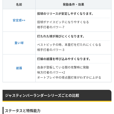
名前
発動条件・効果
投球のリリースが安定しやすくなります。
安定感++
投球がナイスピッチになりやすくなる
相手打者のパワー-7
打たれた球が飛びにくくなります。
重い球
ベストピッチの時、本塁打を打たれにくくなる
相手打者のパワー-3
打線の援護を呼び込みやすくなります。
自身が登板している間の攻撃時に発動
援護
味方打者のパワー+2
オートプレイ中の得点圏打率がわずかに上がる
ジャスティンバーランダーシリーズごとの比較
ステータスと特殊能力