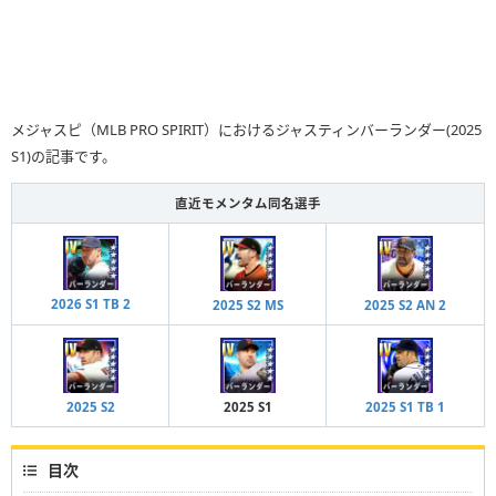
メジャスピ（MLB PRO SPIRIT）におけるジャスティンバーランダー(2025
S1)の記事です。
直近モメンタム同名選手
2026 S1 TB 2
2025 S2 MS
2025 S2 AN 2
2025 S2
2025 S1
2025 S1 TB 1
目次