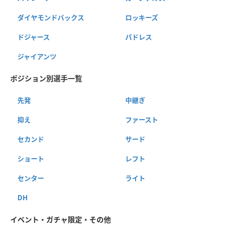
ダイヤモンドバックス
ロッキーズ
ドジャース
パドレス
ジャイアンツ
ポジション別選手一覧
先発
中継ぎ
抑え
ファースト
セカンド
サード
ショート
レフト
センター
ライト
DH
イベント・ガチャ限定・その他