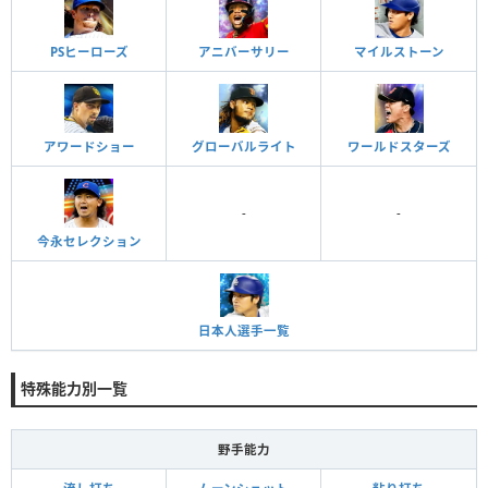
PSヒーローズ
アニバーサリー
マイルストーン
アワードショー
グローバルライト
ワールドスターズ
-
-
今永セレクション
日本人選手一覧
特殊能力別一覧
野手能力