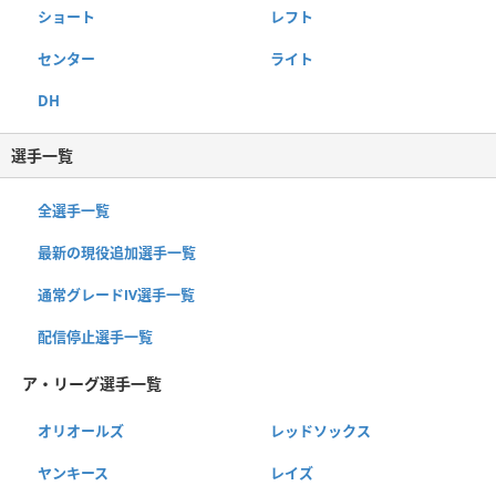
ショート
レフト
センター
ライト
DH
選手一覧
全選手一覧
最新の現役追加選手一覧
通常グレードⅣ選手一覧
配信停止選手一覧
ア・リーグ選手一覧
オリオールズ
レッドソックス
ヤンキース
レイズ