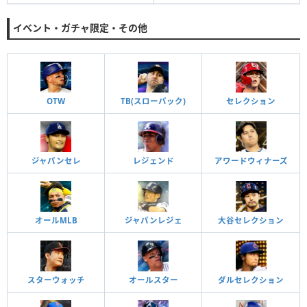
イベント・ガチャ限定・その他
OTW
TB(スローバック)
セレクション
ジャパンセレ
レジェンド
アワードウィナーズ
オールMLB
ジャパンレジェ
大谷セレクション
スターウォッチ
オールスター
ダルセレクション