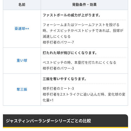
名前
発動条件・効果
ファストボールの威力が上がります。
フォーシームまたはツーシームファストを投げる
豪速球++
時、ナイスピッチかベストピッチであれば、投球が
減速しにくくなる
相手打者のパワー-7
打たれた球が飛びにくくなります。
重い球
ベストピッチの時、本塁打を打たれにくくなる
相手打者のパワー-3
三振を奪いやすくなります。
相手打者のミート-3
奪三振
相手打者を2ストライクに追い込んだ時、変化球の変
化量+1
ジャスティンバーランダーシリーズごとの比較