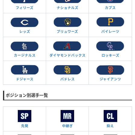
フィリーズ
ナショナルズ
カブス
レッズ
ブリュワーズ
パイレーツ
カージナルス
ダイヤモンド
バックス
ロッキーズ
ドジャース
パドレス
ジャイアンツ
ポジション別選手一覧
先発
中継ぎ
抑え