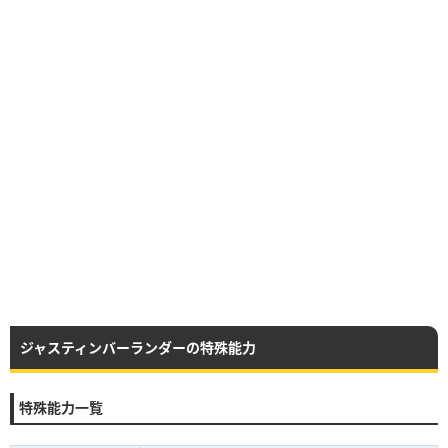
ジャスティンバーランダーの特殊能力
特殊能力一覧