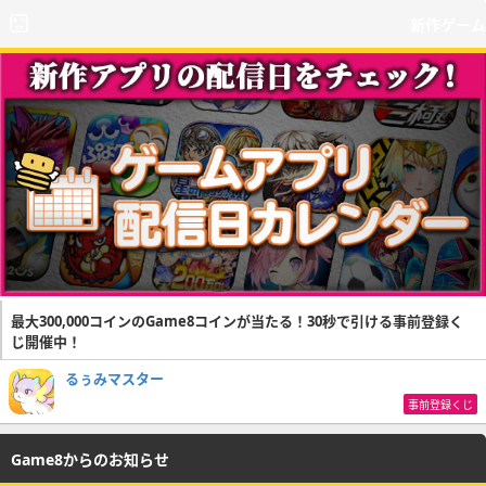
新作ゲーム
最大300,000コインのGame8コインが当たる！30秒で引ける事前登録く
じ開催中！
るぅみマスター
事前登録くじ
Game8からのお知らせ