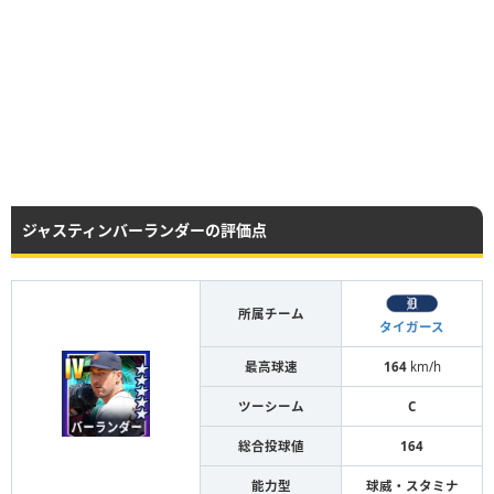
ジャスティンバーランダーの評価点
所属チーム
タイガース
最高球速
164
km/h
ツーシーム
C
総合投球値
164
能力型
球威・スタミナ