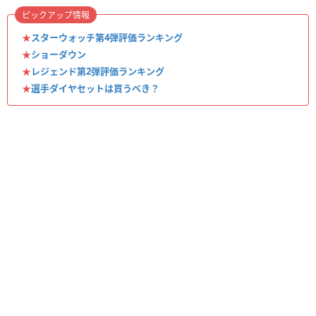
ピックアップ情報
★
スターウォッチ第4弾評価ランキング
★
ショーダウン
★
レジェンド第2弾評価ランキング
★
選手ダイヤセットは買うべき？