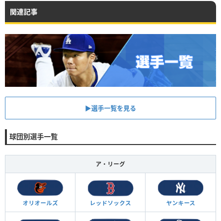
関連記事
▶︎選手一覧を見る
球団別選手一覧
ア・リーグ
オリオールズ
レッドソックス
ヤンキース