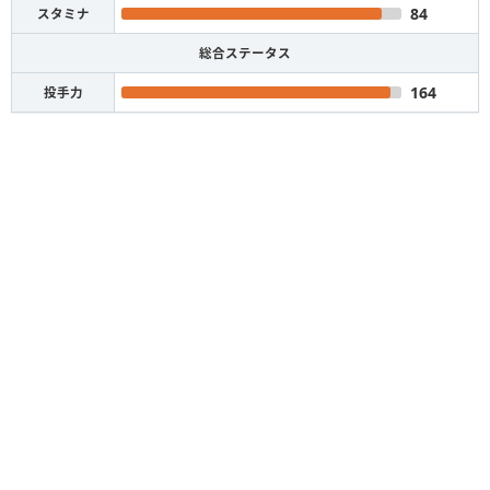
84
スタミナ
総合ステータス
164
投手力