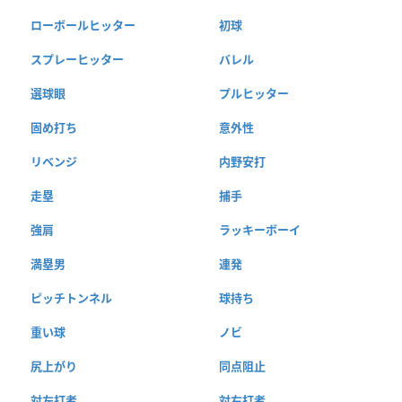
ローボールヒッター
初球
スプレーヒッター
バレル
選球眼
プルヒッター
固め打ち
意外性
リベンジ
内野安打
走塁
捕手
強肩
ラッキーボーイ
満塁男
連発
ピッチトンネル
球持ち
重い球
ノビ
尻上がり
同点阻止
対左打者
対右打者