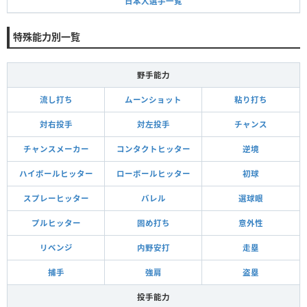
日本人選手一覧
特殊能力別一覧
野手能力
流し打ち
ムーンショット
粘り打ち
対右投手
対左投手
チャンス
チャンスメーカー
コンタクトヒッター
逆境
ハイボールヒッター
ローボールヒッター
初球
スプレーヒッター
バレル
選球眼
プルヒッター
固め打ち
意外性
リベンジ
内野安打
走塁
捕手
強肩
盗塁
投手能力