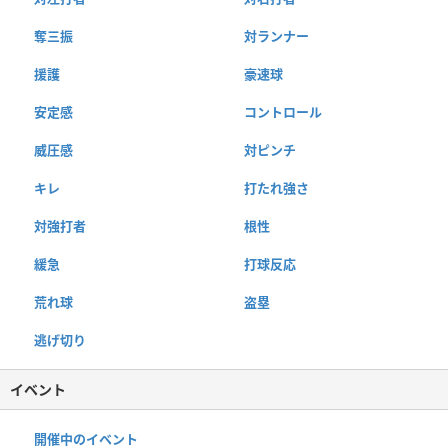
奪三振
対ランナー
援護
豪速球
安定感
コントロール
威圧感
対ピンチ
キレ
打たれ強さ
対強打者
根性
緩急
打球反応
荒れ球
盗塁
逃げ切り
イベント
開催中のイベント