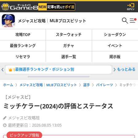
メジャスピ攻略｜MLBプロスピリット
攻略TOP
スターウォッチ
ショーダウン
最強ランキング
ガチャ
イベント
リセマラ
選手一覧
掲示板
最強選手ランキング・ポジション別
もっとみる
マイクピア
1
2
ホーム
メジャスピ攻略｜MLBプロスピリット
選手
パイレーツ
ミッチケラー
【メジャスピ】
ミッチケラー(2024)の評価とステータス
メジャスピ攻略班
最終更新日：2026.08.05 13:05
ピックアップ情報