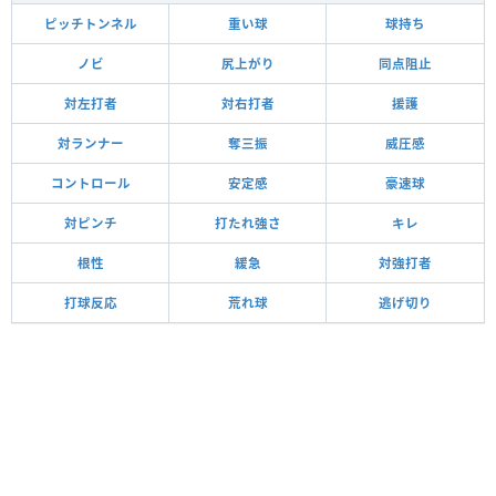
ピッチトンネル
重い球
球持ち
ノビ
尻上がり
同点阻止
対左打者
対右打者
援護
対ランナー
奪三振
威圧感
コントロール
安定感
豪速球
対ピンチ
打たれ強さ
キレ
根性
緩急
対強打者
打球反応
荒れ球
逃げ切り