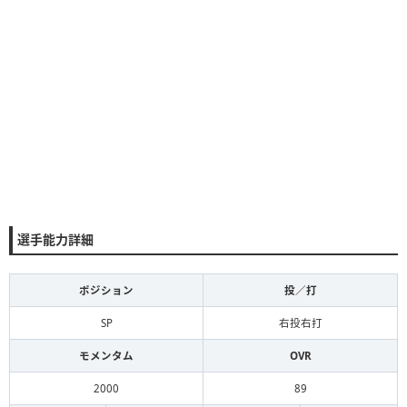
選手能力詳細
ポジション
投／打
SP
右投右打
モメンタム
OVR
2000
89