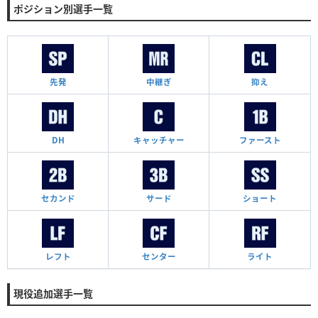
ポジション別選手一覧
先発
中継ぎ
抑え
DH
キャッチャー
ファースト
セカンド
サード
ショート
レフト
センター
ライト
現役追加選手一覧