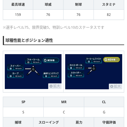
最高球速
球威
制球
スタミナ
159
76
76
82
※選手レベル75、限界突破5、特訓レベル10のステータスです
球種性能とポジション適性
拡大
拡大
SP
MR
CL
S
C
G
捕球
スローイング
肩力
守備評価