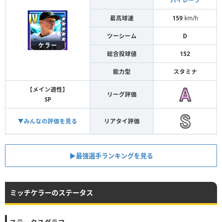
パイレーツ
最高球速
159
km/h
ツーシーム
D
総合投球値
152
能力型
スタミナ
【メイン適性】
リーグ評価
SP
▼みんなの評価を見る
リアタイ評価
▶︎最強選手ランキングを見る
ミッチケラーのステータス