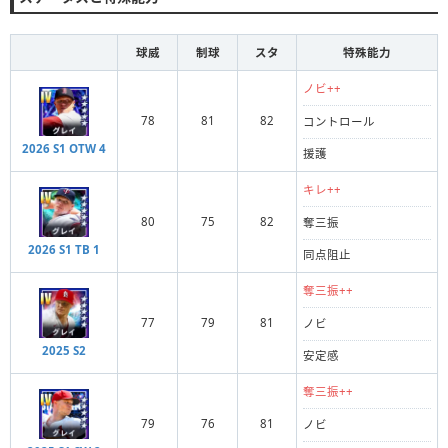
球威
制球
スタ
特殊能力
ノビ++
78
81
82
コントロール
2026 S1 OTW 4
援護
キレ++
80
75
82
奪三振
2026 S1 TB 1
同点阻止
奪三振++
77
79
81
ノビ
2025 S2
安定感
奪三振++
79
76
81
ノビ