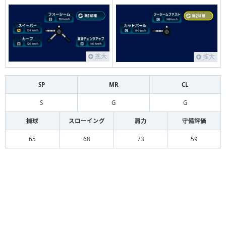
拡大
拡大
SP
MR
CL
S
G
G
捕球
スローイング
肩力
守備評価
65
68
73
59