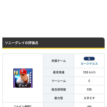
ソニーグレイの評価点
所属チーム
カージナルス
最高球速
153
km/h
ツーシーム
C
総合投球値
155
能力型
スタミナ
【メイン適性】