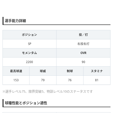
選手能力詳細
ポジション
投／打
SP
右投右打
モメンタム
OVR
2200
90
最高球速
球威
制球
スタミナ
153
79
76
81
※選手レベル75、限界突破5、特訓レベル10のステータスです
球種性能とポジション適性