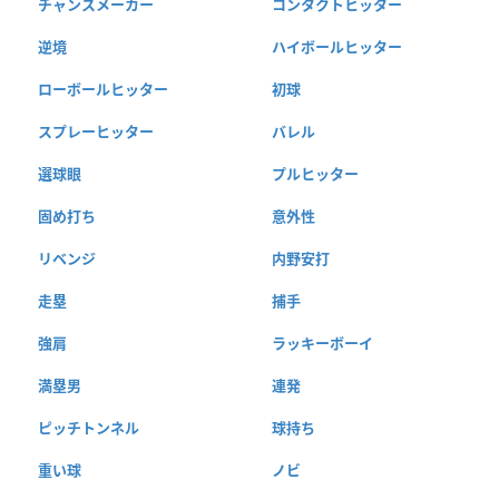
チャンスメーカー
コンタクトヒッター
逆境
ハイボールヒッター
ローボールヒッター
初球
スプレーヒッター
バレル
選球眼
プルヒッター
固め打ち
意外性
リベンジ
内野安打
走塁
捕手
強肩
ラッキーボーイ
満塁男
連発
ピッチトンネル
球持ち
重い球
ノビ