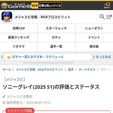
メジャスピ攻略｜MLBプロスピリット
攻略TOP
スターウォッチ
ショーダウン
最強ランキング
ガチャ
イベント
リセマラ
選手一覧
掲示板
ガチャ一覧とおすすめ・スケジュール
もっとみる
最強選手
1
2
ホーム
メジャスピ攻略｜MLBプロスピリット
選手
カージナルス
ソニーグレ
【メジャスピ】
ソニーグレイ(2025 S1)の評価とステータス
メジャスピ攻略班
最終更新日：2026.08.05 13:12
ピックアップ情報