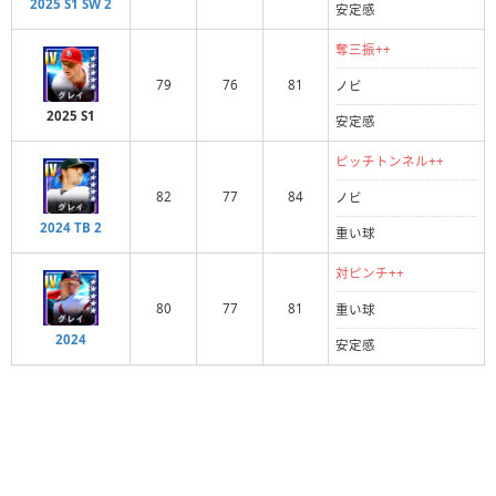
2025 S1 SW 2
安定感
奪三振++
79
76
81
ノビ
2025 S1
安定感
ピッチトンネル++
82
77
84
ノビ
2024 TB 2
重い球
対ピンチ++
80
77
81
重い球
2024
安定感