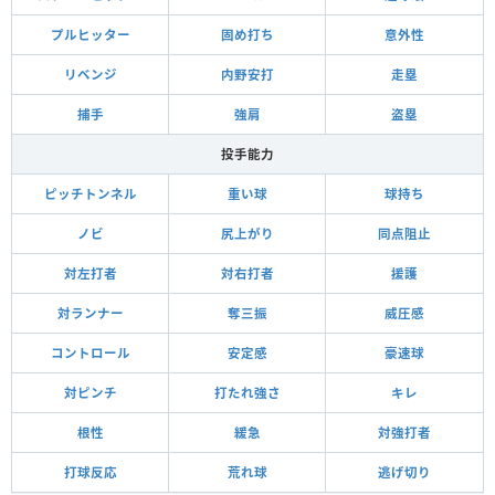
プルヒッター
固め打ち
意外性
リベンジ
内野安打
走塁
捕手
強肩
盗塁
投手能力
ピッチトンネル
重い球
球持ち
ノビ
尻上がり
同点阻止
対左打者
対右打者
援護
対ランナー
奪三振
威圧感
コントロール
安定感
豪速球
対ピンチ
打たれ強さ
キレ
根性
緩急
対強打者
打球反応
荒れ球
逃げ切り