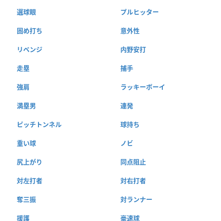
選球眼
プルヒッター
固め打ち
意外性
リベンジ
内野安打
走塁
捕手
強肩
ラッキーボーイ
満塁男
連発
ピッチトンネル
球持ち
重い球
ノビ
尻上がり
同点阻止
対左打者
対右打者
奪三振
対ランナー
援護
豪速球