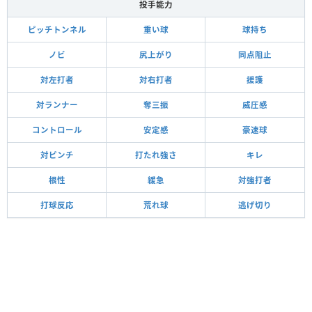
投手能力
ピッチトンネル
重い球
球持ち
ノビ
尻上がり
同点阻止
対左打者
対右打者
援護
対ランナー
奪三振
威圧感
コントロール
安定感
豪速球
対ピンチ
打たれ強さ
キレ
根性
緩急
対強打者
打球反応
荒れ球
逃げ切り