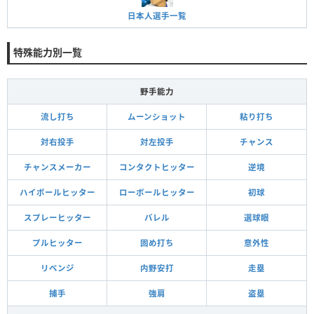
日本人選手一覧
特殊能力別一覧
野手能力
流し打ち
ムーンショット
粘り打ち
対右投手
対左投手
チャンス
チャンスメーカー
コンタクトヒッター
逆境
ハイボールヒッター
ローボールヒッター
初球
スプレーヒッター
バレル
選球眼
プルヒッター
固め打ち
意外性
リベンジ
内野安打
走塁
捕手
強肩
盗塁