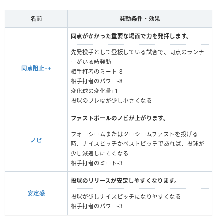
名前
発動条件・効果
同点がかかった重要な場面で力を発揮します。
先発投手として登板している試合で、同点のランナ
ーがいる時発動
同点阻止++
相手打者のミート‐8
相手打者のパワー-8
変化球の変化量+1
投球のブレ幅が少し小さくなる
ファストボールのノビが上がります。
フォーシームまたはツーシームファストを投げる
ノビ
時、ナイスピッチかベストピッチであれば、投球が
少し減速しにくくなる
相手打者のミート-3
投球のリリースが安定しやすくなります。
安定感
投球が少しナイスピッチになりやすくなる
相手打者のパワー-3