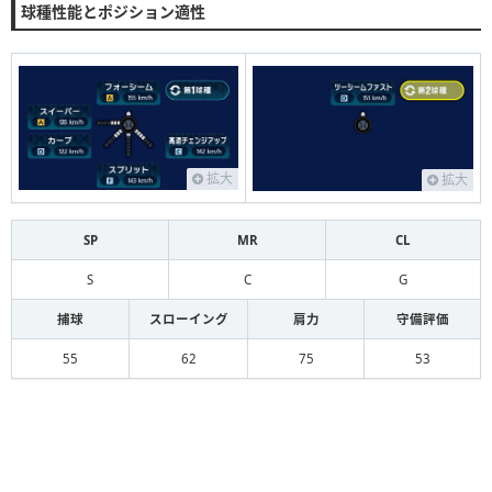
球種性能とポジション適性
拡大
拡大
SP
MR
CL
S
C
G
捕球
スローイング
肩力
守備評価
55
62
75
53