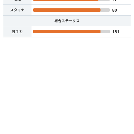
80
スタミナ
総合ステータス
151
投手力