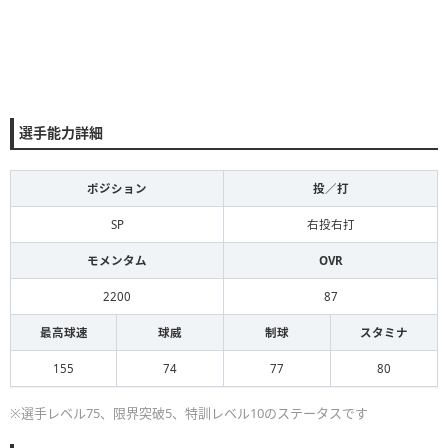
選手能力詳細
ポジション
投／打
SP
右投右打
モメンタム
OVR
2200
87
最高球速
球威
制球
スタミナ
155
74
77
80
※選手レベル75、限界突破5、特訓レベル10のステータスです