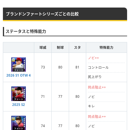
ブランドンファートシリーズごとの比較
ステータスと特殊能力
球威
制球
スタ
特殊能力
ノビ++
73
80
81
コントロール
2026 S1 OTW 4
尻上がり
同点阻止++
71
77
80
ノビ
2025 S2
キレ
同点阻止++
74
77
80
ノビ