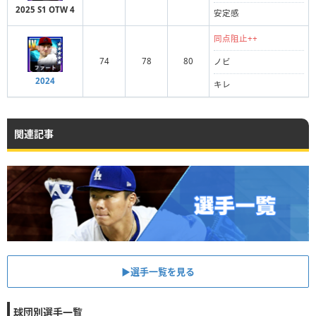
2025 S1 OTW 4
安定感
同点阻止++
74
78
80
ノビ
2024
キレ
関連記事
▶︎選手一覧を見る
球団別選手一覧