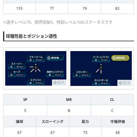
155
77
79
82
※選手レベル75、限界突破5、特訓レベル10のステータスです
球種性能とポジション適性
拡大
拡大
SP
MR
CL
S
B
C
捕球
スローイング
肩力
守備評価
67
67
75
68