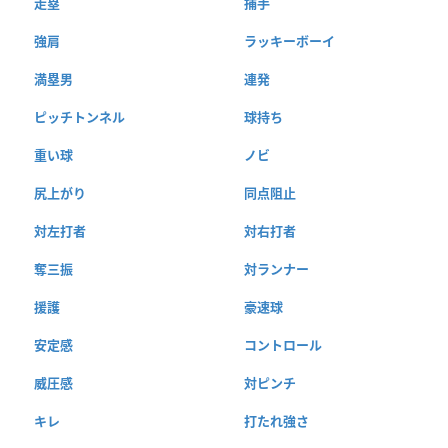
走塁
捕手
強肩
ラッキーボーイ
満塁男
連発
ピッチトンネル
球持ち
重い球
ノビ
尻上がり
同点阻止
対左打者
対右打者
奪三振
対ランナー
援護
豪速球
安定感
コントロール
威圧感
対ピンチ
キレ
打たれ強さ