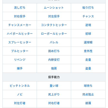
流し打ち
ムーンショット
粘り打ち
対右投手
対左投手
チャンス
チャンスメーカー
コンタクトヒッター
逆境
ハイボールヒッター
ローボールヒッター
初球
スプレーヒッター
バレル
選球眼
プルヒッター
固め打ち
意外性
リベンジ
内野安打
走塁
捕手
強肩
盗塁
投手能力
ピッチトンネル
重い球
球持ち
ノビ
尻上がり
同点阻止
対左打者
対右打者
援護