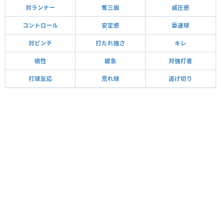
対ランナー
奪三振
威圧感
コントロール
安定感
豪速球
対ピンチ
打たれ強さ
キレ
根性
緩急
対強打者
打球反応
荒れ球
逃げ切り