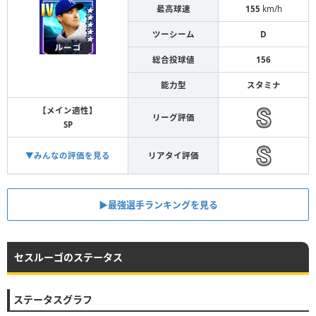
最高球速
155
km/h
ツーシーム
D
総合投球値
156
能力型
スタミナ
【メイン適性】
リーグ評価
SP
▼みんなの評価を見る
リアタイ評価
▶︎最強選手ランキングを見る
セスルーゴのステータス
ステータスグラフ