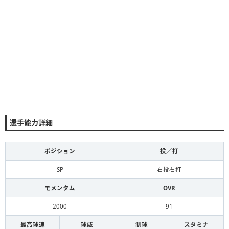
選手能力詳細
ポジション
投／打
SP
右投右打
モメンタム
OVR
2000
91
最高球速
球威
制球
スタミナ