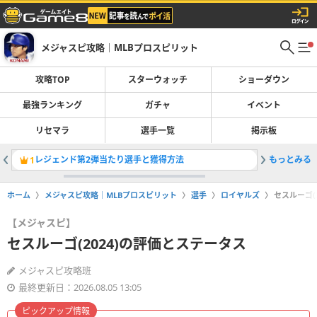
メジャスピ攻略｜MLBプロスピリット
攻略TOP
スターウォッチ
ショーダウン
最強ランキング
ガチャ
イベント
リセマラ
選手一覧
掲示板
レジェンド第2弾当たり選手と獲得方法
もっとみる
スターウ
1
2
ホーム
メジャスピ攻略｜MLBプロスピリット
選手
ロイヤルズ
セスルーゴ(
【メジャスピ】
セスルーゴ(2024)の評価とステータス
メジャスピ攻略班
最終更新日：2026.08.05 13:05
ピックアップ情報