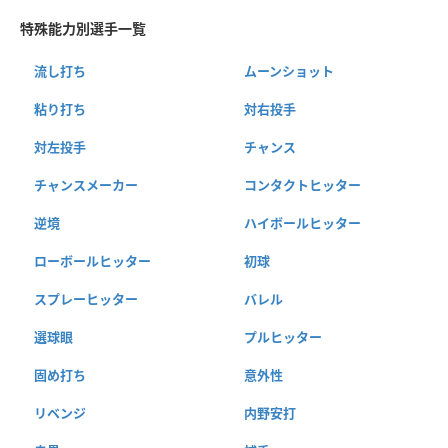
特殊能力別選手一覧
流し打ち
ムーンショット
粘り打ち
対右投手
対左投手
チャンス
チャンスメーカー
コンタクトヒッター
逆境
ハイボールヒッター
ローボールヒッター
初球
スプレーヒッター
バレル
選球眼
プルヒッター
固め打ち
意外性
リベンジ
内野安打