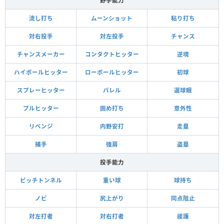
野手能力
流し打ち
ムーンショット
粘り打ち
対右投手
対左投手
チャンス
チャンスメーカー
コンタクトヒッター
逆境
ハイボールヒッター
ローボールヒッター
初球
スプレーヒッター
バレル
選球眼
プルヒッター
固め打ち
意外性
リベンジ
内野安打
走塁
捕手
強肩
盗塁
投手能力
ピッチトンネル
重い球
球持ち
ノビ
尻上がり
同点阻止
対左打者
対右打者
援護