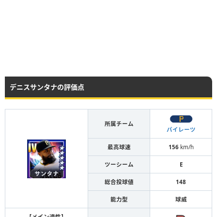
デニスサンタナの評価点
所属チーム
パイレーツ
最高球速
156
km/h
ツーシーム
E
総合投球値
148
能力型
球威
【メイン適性】