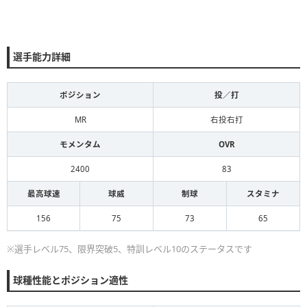
選手能力詳細
ポジション
投／打
MR
右投右打
モメンタム
OVR
2400
83
最高球速
球威
制球
スタミナ
156
75
73
65
※選手レベル75、限界突破5、特訓レベル10のステータスです
球種性能とポジション適性