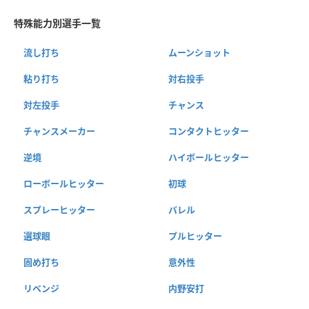
特殊能力別選手一覧
流し打ち
ムーンショット
粘り打ち
対右投手
対左投手
チャンス
チャンスメーカー
コンタクトヒッター
逆境
ハイボールヒッター
ローボールヒッター
初球
スプレーヒッター
バレル
選球眼
プルヒッター
固め打ち
意外性
リベンジ
内野安打