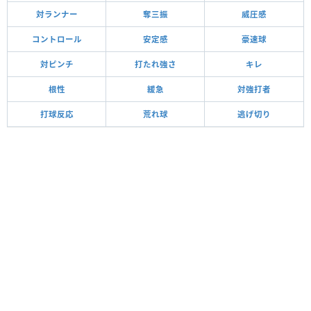
対ランナー
奪三振
威圧感
コントロール
安定感
豪速球
対ピンチ
打たれ強さ
キレ
根性
緩急
対強打者
打球反応
荒れ球
逃げ切り