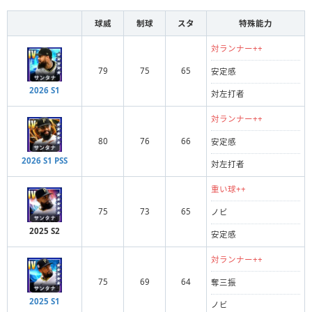
球威
制球
スタ
特殊能力
対ランナー++
79
75
65
安定感
2026 S1
対左打者
対ランナー++
80
76
66
安定感
2026 S1 PSS
対左打者
重い球++
75
73
65
ノビ
2025 S2
安定感
対ランナー++
75
69
64
奪三振
2025 S1
ノビ