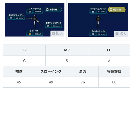
拡大
拡大
SP
MR
CL
G
S
A
捕球
スローイング
肩力
守備評価
45
49
76
60