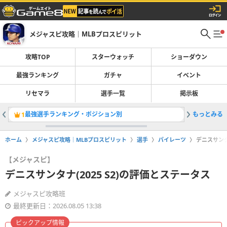
メジャスピ攻略｜MLBプロスピリット
攻略TOP
スターウォッチ
ショーダウン
最強ランキング
ガチャ
イベント
リセマラ
選手一覧
掲示板
最強選手ランキング・ポジション別
もっとみる
マークマグ
1
2
ホーム
メジャスピ攻略｜MLBプロスピリット
選手
パイレーツ
デニスサンタ
【メジャスピ】
デニスサンタナ(2025 S2)の評価とステータス
メジャスピ攻略班
最終更新日：2026.08.05 13:38
ピックアップ情報