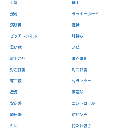
走塁
捕手
強肩
ラッキーボーイ
満塁男
連発
ピッチトンネル
球持ち
重い球
ノビ
尻上がり
同点阻止
対左打者
対右打者
奪三振
対ランナー
援護
豪速球
安定感
コントロール
威圧感
対ピンチ
キレ
打たれ強さ