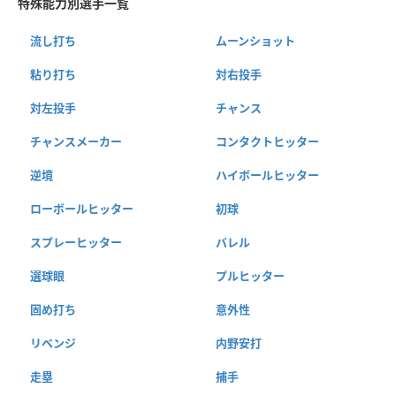
特殊能力別選手一覧
流し打ち
ムーンショット
粘り打ち
対右投手
対左投手
チャンス
チャンスメーカー
コンタクトヒッター
逆境
ハイボールヒッター
ローボールヒッター
初球
スプレーヒッター
バレル
選球眼
プルヒッター
固め打ち
意外性
リベンジ
内野安打
走塁
捕手