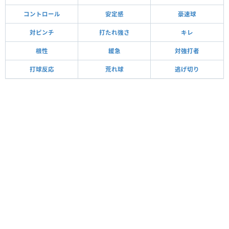
コントロール
安定感
豪速球
対ピンチ
打たれ強さ
キレ
根性
緩急
対強打者
打球反応
荒れ球
逃げ切り