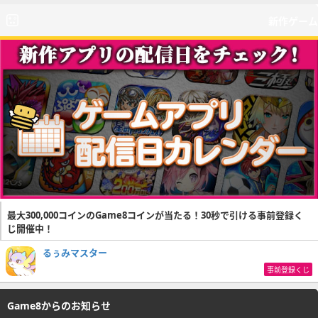
新作ゲーム
最大300,000コインのGame8コインが当たる！30秒で引ける事前登録く
じ開催中！
るぅみマスター
事前登録くじ
Game8からのお知らせ