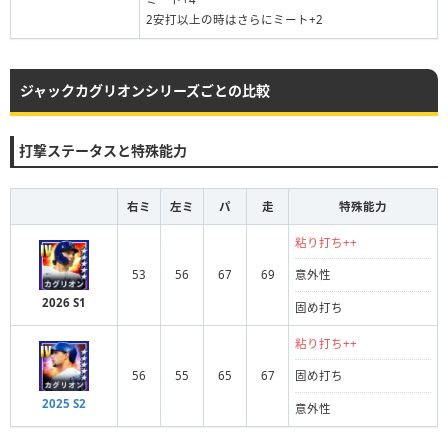
2安打以上の時はさらにミート+2
ジャックカグリオンシリーズごとの比較
打撃ステータスと特殊能力
右ミ
左ミ
パ
走
特殊能力
粘り打ち++
53
56
67
69
意外性
2026 S1
固め打ち
粘り打ち++
56
55
65
67
固め打ち
2025 S2
意外性