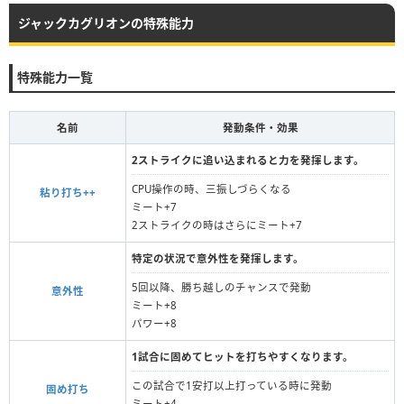
ジャックカグリオンの特殊能力
特殊能力一覧
名前
発動条件・効果
2ストライクに追い込まれると力を発揮します。
CPU操作の時、三振しづらくなる
粘り打ち++
ミート+7
2ストライクの時はさらにミート+7
特定の状況で意外性を発揮します。
5回以降、勝ち越しのチャンスで発動
意外性
ミート+8
パワー+8
1試合に固めてヒットを打ちやすくなります。
この試合で1安打以上打っている時に発動
固め打ち
ミート+4