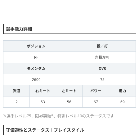
選手能力詳細
ポジション
投／打
RF
左投左打
モメンタム
OVR
2600
75
弾道
右ミート
左ミート
パワー
走力
2
53
56
67
69
※選手レベル75、限界突破5、特訓レベル10のステータスです
守備適性とステータス｜プレイスタイル