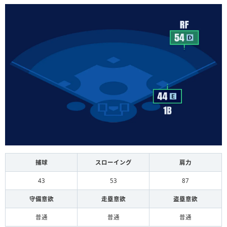
捕球
スローイング
肩力
43
53
87
守備意欲
走塁意欲
盗塁意欲
普通
普通
普通