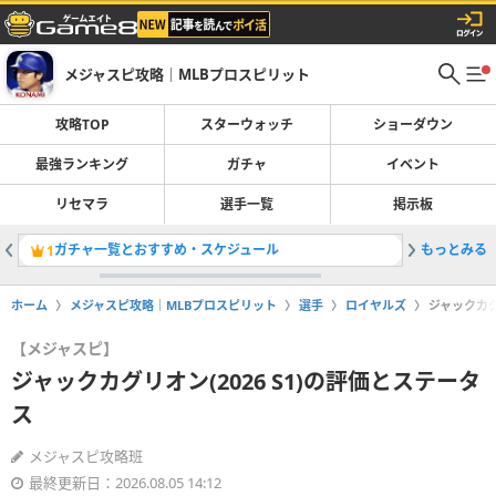
メジャスピ攻略｜MLBプロスピリット
攻略TOP
スターウォッチ
ショーダウン
最強ランキング
ガチャ
イベント
リセマラ
選手一覧
掲示板
ガチャ一覧とおすすめ・スケジュール
もっとみる
最強選手
1
2
ホーム
メジャスピ攻略｜MLBプロスピリット
選手
ロイヤルズ
ジャックカグ
【メジャスピ】
ジャックカグリオン(2026 S1)の評価とステータ
ス
メジャスピ攻略班
最終更新日：2026.08.05 14:12