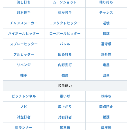
流し打ち
ムーンショット
粘り打ち
対右投手
対左投手
チャンス
チャンスメーカー
コンタクトヒッター
逆境
ハイボールヒッター
ローボールヒッター
初球
スプレーヒッター
バレル
選球眼
プルヒッター
固め打ち
意外性
リベンジ
内野安打
走塁
捕手
強肩
盗塁
投手能力
ピッチトンネル
重い球
球持ち
ノビ
尻上がり
同点阻止
対左打者
対右打者
援護
対ランナー
奪三振
威圧感