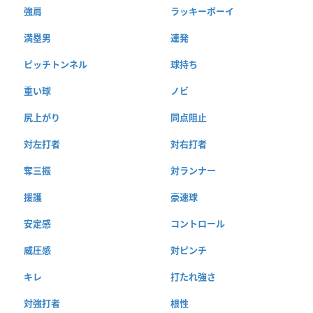
強肩
ラッキーボーイ
満塁男
連発
ピッチトンネル
球持ち
重い球
ノビ
尻上がり
同点阻止
対左打者
対右打者
奪三振
対ランナー
援護
豪速球
安定感
コントロール
威圧感
対ピンチ
キレ
打たれ強さ
対強打者
根性