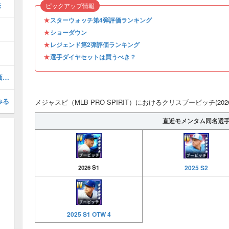
法
ピックアップ情報
★
スターウォッチ第4弾評価ランキング
★
ショーダウン
★
レジェンド第2弾評価ランキング
★
選手ダイヤセットは買うべき？
マイクピアッツァ(2026 S1 LE 2)の評価とステータス
みる
メジャスピ（MLB PRO SPIRIT）におけるクリスブービッチ(202
直近モメンタム同名選
2025 S2
2026 S1
2025 S1 OTW 4