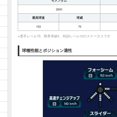
モメンタム
2600
最高球速
球威
153
75
※選手レベル75、限界突破5、特訓レベル10のステータスです
球種性能とポジション適性