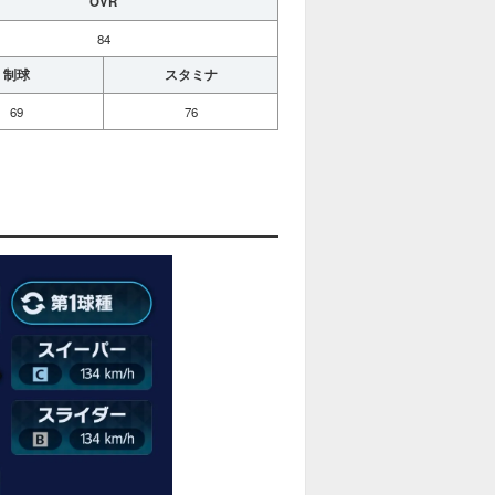
OVR
84
制球
スタミナ
69
76