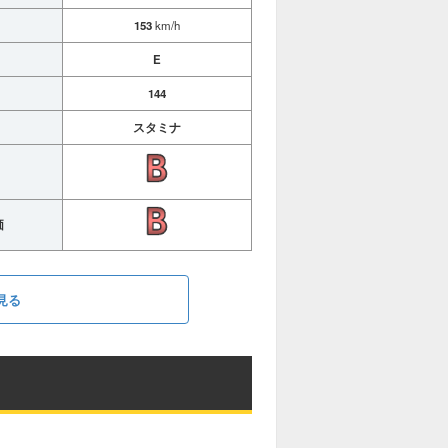
153
km/h
E
144
スタミナ
価
見る