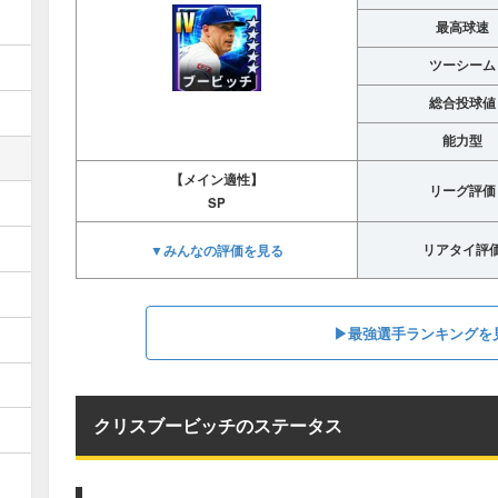
最高球速
ツーシーム
総合投球値
能力型
【メイン適性】
リーグ評価
SP
▼みんなの評価を見る
リアタイ評
▶︎最強選手ランキングを
クリスブービッチのステータス