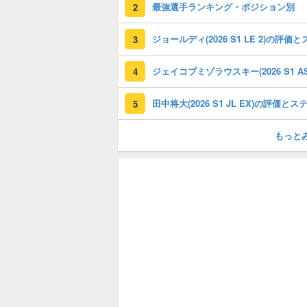
最強選手ランキング・ポジション別
2
3
4
5
もっと