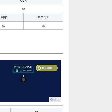
OVR
83
制球
スタミナ
69
76
拡大
CL