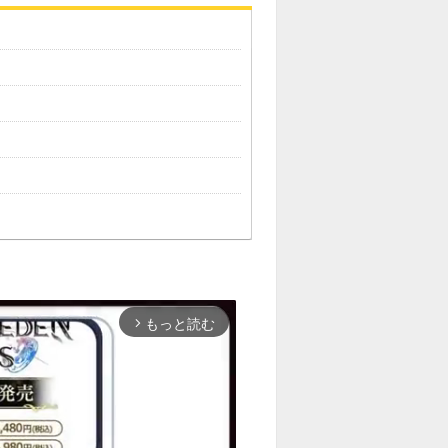
もっと読む
arrow_forward_ios