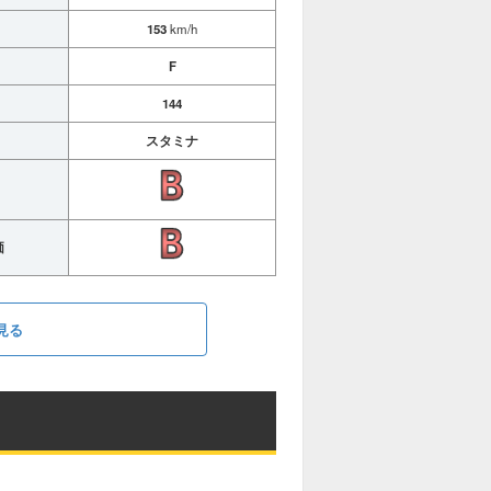
153
km/h
F
144
スタミナ
価
見る