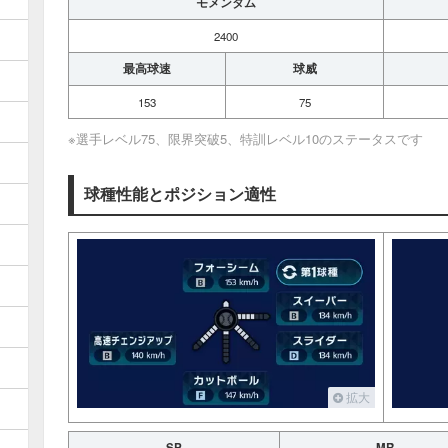
モメンタム
2400
最高球速
球威
153
75
※選手レベル75、限界突破5、特訓レベル10のステータスです
球種性能とポジション適性
拡大
SP
MR