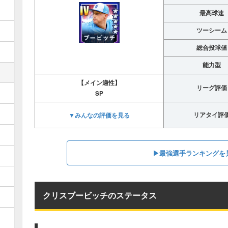
最高球速
ツーシーム
総合投球値
能力型
【メイン適性】
リーグ評価
SP
▼みんなの評価を見る
リアタイ評
▶︎最強選手ランキングを
クリスブービッチのステータス