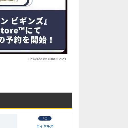
Powered by 
GliaStudios
M
u
t
e
ロイヤルズ