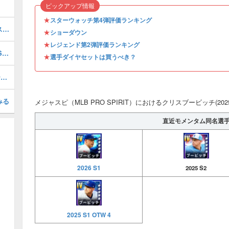
ピックアップ情報
★
スターウォッチ第4弾評価ランキング
ジョールディ(2026 S1 LE 2)の評価とステータス
★
ショーダウン
★
レジェンド第2弾評価ランキング
ジェイコブミゾラウスキー(2026 S1 AS 1)の評価とステータス
★
選手ダイヤセットは買うべき？
田中将大(2026 S1 JL EX)の評価とステータス
みる
メジャスピ（MLB PRO SPIRIT）におけるクリスブービッチ(202
直近モメンタム同名選
2026 S1
2025 S2
2025 S1 OTW 4