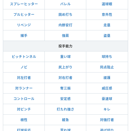
スプレーヒッター
バレル
選球眼
プルヒッター
固め打ち
意外性
リベンジ
内野安打
走塁
捕手
強肩
盗塁
投手能力
ピッチトンネル
重い球
球持ち
ノビ
尻上がり
同点阻止
対左打者
対右打者
援護
対ランナー
奪三振
威圧感
コントロール
安定感
豪速球
対ピンチ
打たれ強さ
キレ
根性
緩急
対強打者
打球反応
荒れ球
逃げ切り