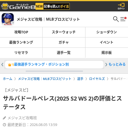
メジャスピ攻略｜MLBプロスピリット
攻略TOP
スターウォッチ
ショーダウン
最強ランキング
ガチャ
イベント
リセマラ
選手一覧
掲示板
最強選手ランキング・ポジション別
もっとみる
OTWお
1
2
ホーム
メジャスピ攻略｜MLBプロスピリット
選手
ロイヤルズ
サルバドールペ
【メジャスピ】
サルバドールペレス(2025 S2 WS 2)の評価とス
テータス
メジャスピ攻略班
最終更新日：2026.08.05 13:59