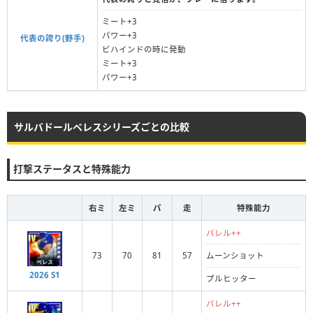
ミート+3
パワー+3
代表の誇り(野手)
ビハインドの時に発動
ミート+3
パワー+3
サルバドールペレスシリーズごとの比較
打撃ステータスと特殊能力
右ミ
左ミ
パ
走
特殊能力
バレル++
73
70
81
57
ムーンショット
2026 S1
プルヒッター
バレル++