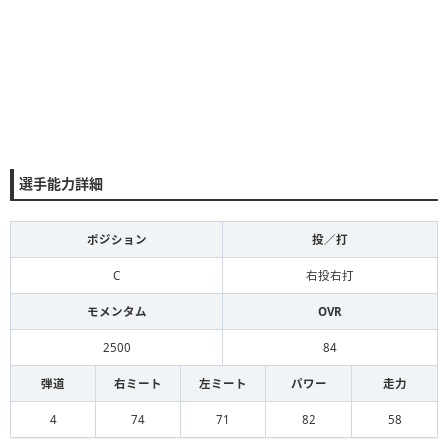
選手能力詳細
ポジション
投／打
C
右投右打
モメンタム
OVR
2500
84
弾道
右ミート
左ミート
パワー
走力
4
74
71
82
58