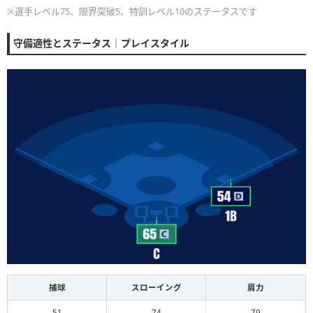
※選手レベル75、限界突破5、特訓レベル10のステータスです
守備適性とステータス｜プレイスタイル
捕球
スローイング
肩力
51
74
79