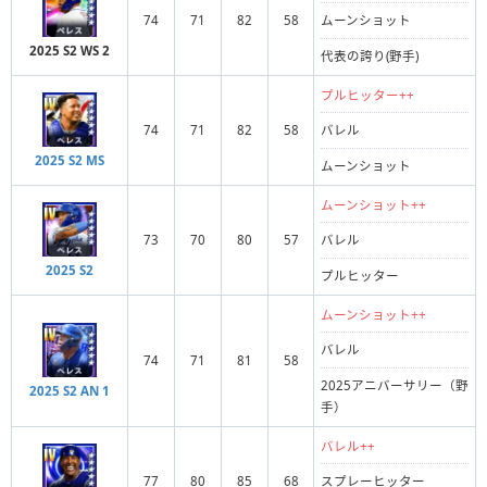
74
71
82
58
ムーンショット
2025 S2 WS 2
代表の誇り(野手)
プルヒッター++
74
71
82
58
バレル
2025 S2 MS
ムーンショット
ムーンショット++
73
70
80
57
バレル
2025 S2
プルヒッター
ムーンショット++
バレル
74
71
81
58
2025アニバーサリー（野
2025 S2 AN 1
手）
バレル++
77
80
85
68
スプレーヒッター