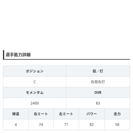
選手能力詳細
ポジション
投／打
C
右投右打
モメンタム
OVR
2400
83
弾道
右ミート
左ミート
パワー
走力
4
74
71
82
58