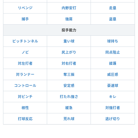
リベンジ
内野安打
走塁
捕手
強肩
盗塁
投手能力
ピッチトンネル
重い球
球持ち
ノビ
尻上がり
同点阻止
対左打者
対右打者
援護
対ランナー
奪三振
威圧感
コントロール
安定感
豪速球
対ピンチ
打たれ強さ
キレ
根性
緩急
対強打者
打球反応
荒れ球
逃げ切り