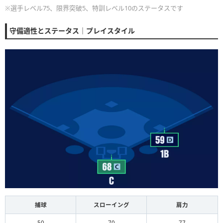
※選手レベル75、限界突破5、特訓レベル10のステータスです
守備適性とステータス｜プレイスタイル
捕球
スローイング
肩力
50
70
77