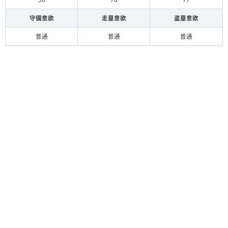
守備意欲
走塁意欲
盗塁意欲
普通
普通
普通