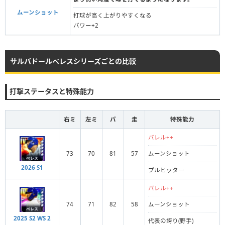
ムーンショット
打球が高く上がりやすくなる
パワー+2
サルバドールペレスシリーズごとの比較
打撃ステータスと特殊能力
右ミ
左ミ
パ
走
特殊能力
バレル++
73
70
81
57
ムーンショット
2026 S1
プルヒッター
バレル++
74
71
82
58
ムーンショット
2025 S2 WS 2
代表の誇り(野手)