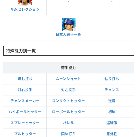
-
-
今永セレクション
日本人選手一覧
特殊能力別一覧
野手能力
流し打ち
ムーンショット
粘り打ち
対右投手
対左投手
チャンス
チャンスメーカー
コンタクトヒッター
逆境
ハイボールヒッター
ローボールヒッター
初球
スプレーヒッター
バレル
選球眼
プルヒッター
固め打ち
意外性