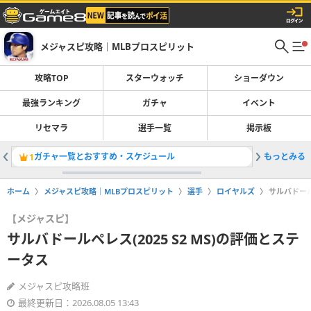
メジャスピ攻略｜MLBプロスピリット
攻略TOP
スターウォッチ
ショーダウン
最強ランキング
ガチャ
イベント
リセマラ
選手一覧
掲示板
ガチャ一覧とおすすめ・スケジュール
もっとみる
最強選手
1
2
ホーム
メジャスピ攻略｜MLBプロスピリット
選手
ロイヤルズ
サルバドール
【メジャスピ】
サルバドールペレス(2025 S2 MS)の評価とステ
ータス
メジャスピ攻略班
最終更新日：2026.08.05 13:43