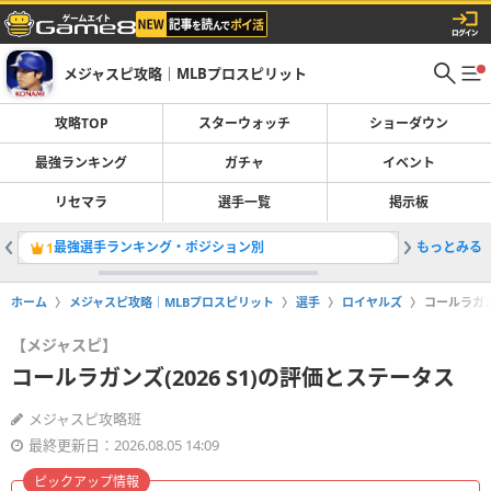
メジャスピ攻略｜MLBプロスピリット
攻略TOP
スターウォッチ
ショーダウン
最強ランキング
ガチャ
イベント
リセマラ
選手一覧
掲示板
最強選手ランキング・ポジション別
もっとみる
オールス
1
2
ホーム
メジャスピ攻略｜MLBプロスピリット
選手
ロイヤルズ
コールラガン
【メジャスピ】
コールラガンズ(2026 S1)の評価とステータス
メジャスピ攻略班
最終更新日：2026.08.05 14:09
ピックアップ情報