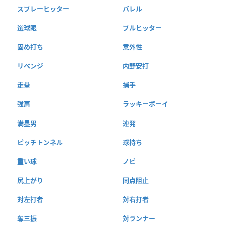
スプレーヒッター
バレル
選球眼
プルヒッター
固め打ち
意外性
リベンジ
内野安打
走塁
捕手
強肩
ラッキーボーイ
満塁男
連発
ピッチトンネル
球持ち
重い球
ノビ
尻上がり
同点阻止
対左打者
対右打者
奪三振
対ランナー