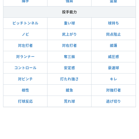
捕手
強肩
盗塁
投手能力
ピッチトンネル
重い球
球持ち
ノビ
尻上がり
同点阻止
対左打者
対右打者
援護
対ランナー
奪三振
威圧感
コントロール
安定感
豪速球
対ピンチ
打たれ強さ
キレ
根性
緩急
対強打者
打球反応
荒れ球
逃げ切り