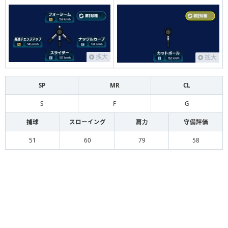
拡大
拡大
SP
MR
CL
S
F
G
捕球
スローイング
肩力
守備評価
51
60
79
58