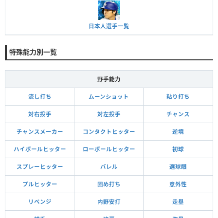
日本人選手一覧
特殊能力別一覧
野手能力
流し打ち
ムーンショット
粘り打ち
対右投手
対左投手
チャンス
チャンスメーカー
コンタクトヒッター
逆境
ハイボールヒッター
ローボールヒッター
初球
スプレーヒッター
バレル
選球眼
プルヒッター
固め打ち
意外性
リベンジ
内野安打
走塁