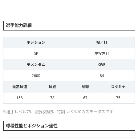
選手能力詳細
ポジション
投／打
SP
左投左打
モメンタム
OVR
2600
84
最高球速
球威
制球
スタミナ
158
78
67
75
※選手レベル75、限界突破5、特訓レベル10のステータスです
球種性能とポジション適性