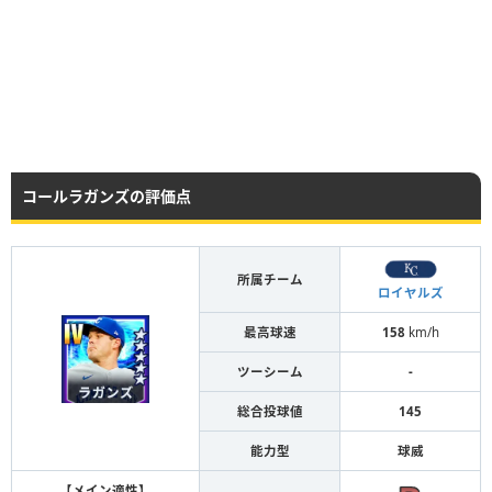
コールラガンズの評価点
所属チーム
ロイヤルズ
最高球速
158
km/h
ツーシーム
-
総合投球値
145
能力型
球威
【メイン適性】