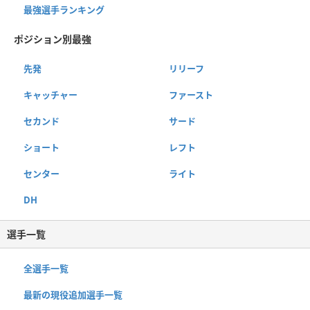
最強選手ランキング
ポジション別最強
先発
リリーフ
キャッチャー
ファースト
セカンド
サード
ショート
レフト
センター
ライト
DH
選手一覧
全選手一覧
最新の現役追加選手一覧