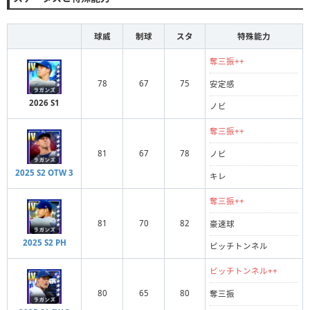
球威
制球
スタ
特殊能力
奪三振++
78
67
75
安定感
2026 S1
ノビ
奪三振++
81
67
78
ノビ
2025 S2 OTW 3
キレ
奪三振++
81
70
82
豪速球
2025 S2 PH
ピッチトンネル
ピッチトンネル++
80
65
80
奪三振