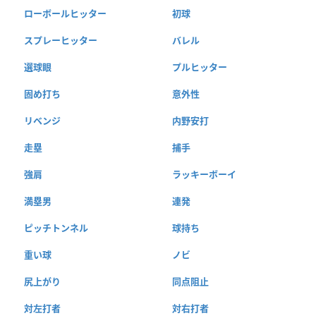
ローボールヒッター
初球
スプレーヒッター
バレル
選球眼
プルヒッター
固め打ち
意外性
リベンジ
内野安打
走塁
捕手
強肩
ラッキーボーイ
満塁男
連発
ピッチトンネル
球持ち
重い球
ノビ
尻上がり
同点阻止
対左打者
対右打者