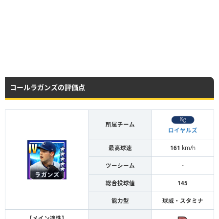
コールラガンズの評価点
所属チーム
ロイヤルズ
最高球速
161
km/h
ツーシーム
-
総合投球値
145
能力型
球威・スタミナ
【メイン適性】