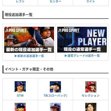
レフト
センター
ライト
現役追加選手一覧
▶︎通常グレードⅣ選手一覧
▶︎最新の追加選手一覧
イベント・ガチャ限定・その他
OTW
TB(スローバック)
セレクション