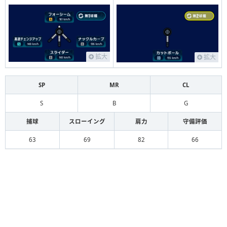
拡大
拡大
SP
MR
CL
S
B
G
捕球
スローイング
肩力
守備評価
63
69
82
66