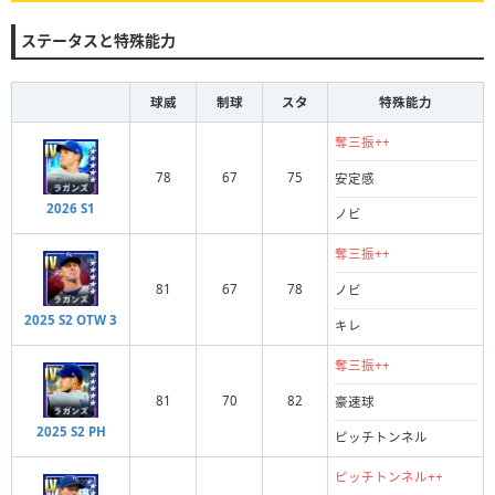
ステータスと特殊能力
球威
制球
スタ
特殊能力
奪三振++
78
67
75
安定感
2026 S1
ノビ
奪三振++
81
67
78
ノビ
2025 S2 OTW 3
キレ
奪三振++
81
70
82
豪速球
2025 S2 PH
ピッチトンネル
ピッチトンネル++