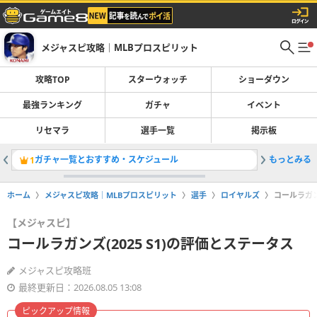
メジャスピ攻略｜MLBプロスピリット
攻略TOP
スターウォッチ
ショーダウン
最強ランキング
ガチャ
イベント
リセマラ
選手一覧
掲示板
ガチャ一覧とおすすめ・スケジュール
もっとみる
レジェン
1
2
ホーム
メジャスピ攻略｜MLBプロスピリット
選手
ロイヤルズ
コールラガン
【メジャスピ】
コールラガンズ(2025 S1)の評価とステータス
メジャスピ攻略班
最終更新日：2026.08.05 13:08
ピックアップ情報