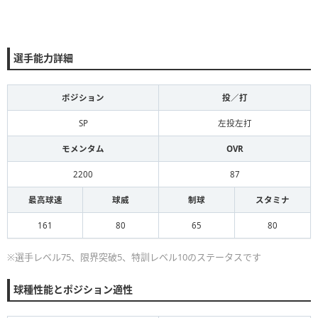
選手能力詳細
ポジション
投／打
SP
左投左打
モメンタム
OVR
2200
87
最高球速
球威
制球
スタミナ
161
80
65
80
※選手レベル75、限界突破5、特訓レベル10のステータスです
球種性能とポジション適性