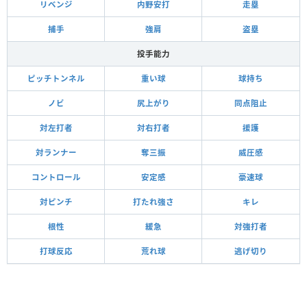
リベンジ
内野安打
走塁
捕手
強肩
盗塁
投手能力
ピッチトンネル
重い球
球持ち
ノビ
尻上がり
同点阻止
対左打者
対右打者
援護
対ランナー
奪三振
威圧感
コントロール
安定感
豪速球
対ピンチ
打たれ強さ
キレ
根性
緩急
対強打者
打球反応
荒れ球
逃げ切り