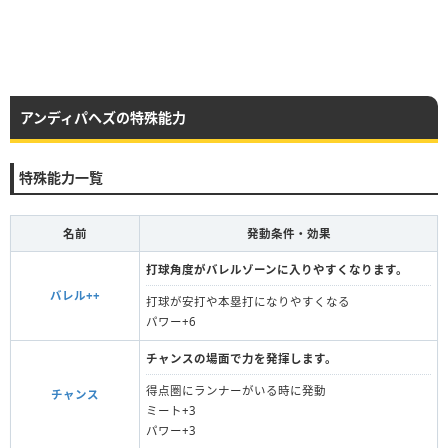
アンディパヘズの特殊能力
特殊能力一覧
名前
発動条件・効果
打球角度がバレルゾーンに入りやすくなります。
バレル++
打球が安打や本塁打になりやすくなる
パワー+6
チャンスの場面で力を発揮します。
得点圏にランナーがいる時に発動
チャンス
ミート+3
パワー+3