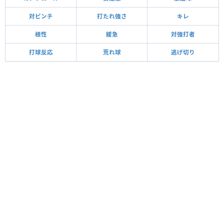
対ピンチ
打たれ強さ
キレ
根性
緩急
対強打者
打球反応
荒れ球
逃げ切り