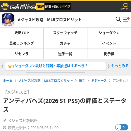
メジャスピ攻略｜MLBプロスピリット
攻略TOP
スターウォッチ
ショーダウン
最強ランキング
ガチャ
イベント
リセマラ
選手一覧
掲示板
ショーダウン攻略と報酬・再抽選はするべき？
もっとみる
ジョーカ
1
2
ホーム
メジャスピ攻略｜MLBプロスピリット
選手
ドジャース
アンディパヘズ
【メジャスピ】
アンディパヘズ(2026 S1 PSS)の評価とステータ
ス
メジャスピ攻略班
5
最終更新日：2026.08.05 14:09