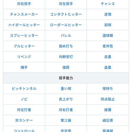
対右投手
対左投手
チャンス
チャンスメーカー
コンタクトヒッター
逆境
ハイボールヒッター
ローボールヒッター
初球
スプレーヒッター
バレル
選球眼
プルヒッター
固め打ち
意外性
リベンジ
内野安打
走塁
捕手
強肩
盗塁
投手能力
ピッチトンネル
重い球
球持ち
ノビ
尻上がり
同点阻止
対左打者
対右打者
援護
対ランナー
奪三振
威圧感
コントロール
安定感
豪速球