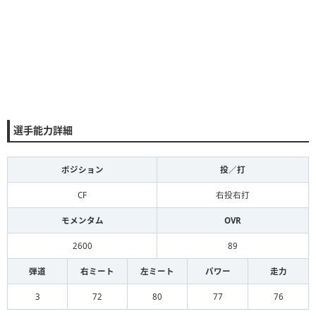
選手能力詳細
ポジション
投／打
CF
右投右打
モメンタム
OVR
2600
89
弾道
右ミート
左ミート
パワー
走力
3
72
80
77
76