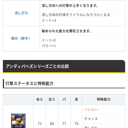
流し方向への打撃が上手くなります。
流し打ち
流し方向の打球がファウルになりづらくなる
ミート+3
秘められた能力を開花させます。
開花（野手）
ミート+2
パワー+1
アンディパヘズシリーズごとの比較
打撃ステータスと特殊能力
右ミ
左ミ
パ
走
特殊能力
バレル++
チャンス
72
80
77
76