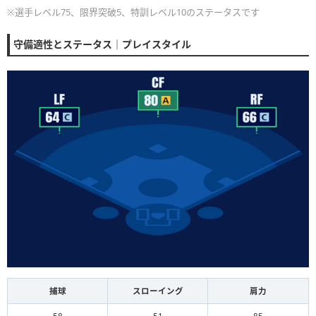
※選手レベル75、限界突破5、特訓レベル10のステータスです
守備適性とステータス｜プレイスタイル
捕球
スローイング
肩力