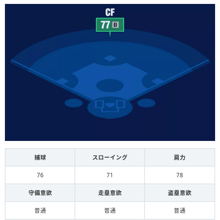
捕球
スローイング
肩力
76
71
78
守備意欲
走塁意欲
盗塁意欲
普通
普通
普通