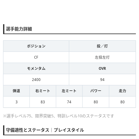
選手能力詳細
ポジション
投／打
CF
左投左打
モメンタム
OVR
2400
94
弾道
右ミート
左ミート
パワー
走力
3
83
74
80
80
※選手レベル75、限界突破5、特訓レベル10のステータスです
守備適性とステータス｜プレイスタイル