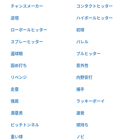
チャンスメーカー
コンタクトヒッター
逆境
ハイボールヒッター
ローボールヒッター
初球
スプレーヒッター
バレル
選球眼
プルヒッター
固め打ち
意外性
リベンジ
内野安打
走塁
捕手
強肩
ラッキーボーイ
満塁男
連発
ピッチトンネル
球持ち
重い球
ノビ