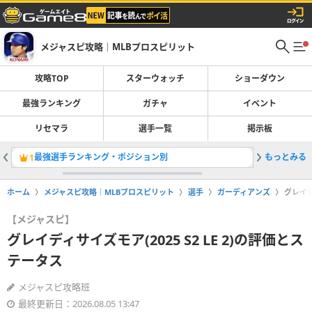
メジャスピ攻略｜MLBプロスピリット
攻略TOP
スターウォッチ
ショーダウン
最強ランキング
ガチャ
イベント
リセマラ
選手一覧
掲示板
最強選手ランキング・ポジション別
もっとみる
ガチャ一
1
2
ホーム
メジャスピ攻略｜MLBプロスピリット
選手
ガーディアンズ
グレイデ
【メジャスピ】
グレイディサイズモア(2025 S2 LE 2)の評価とス
テータス
メジャスピ攻略班
最終更新日：2026.08.05 13:47