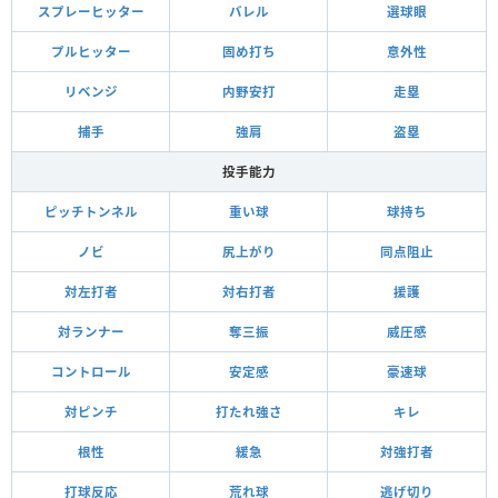
スプレーヒッター
バレル
選球眼
プルヒッター
固め打ち
意外性
リベンジ
内野安打
走塁
捕手
強肩
盗塁
投手能力
ピッチトンネル
重い球
球持ち
ノビ
尻上がり
同点阻止
対左打者
対右打者
援護
対ランナー
奪三振
威圧感
コントロール
安定感
豪速球
対ピンチ
打たれ強さ
キレ
根性
緩急
対強打者
打球反応
荒れ球
逃げ切り