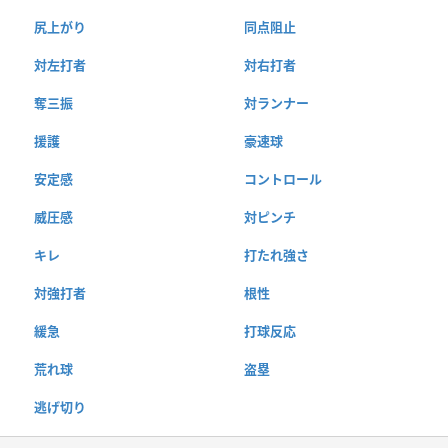
尻上がり
同点阻止
対左打者
対右打者
奪三振
対ランナー
援護
豪速球
安定感
コントロール
威圧感
対ピンチ
キレ
打たれ強さ
対強打者
根性
緩急
打球反応
荒れ球
盗塁
逃げ切り