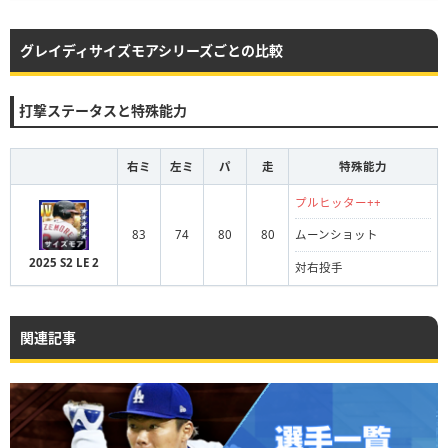
グレイディサイズモアシリーズごとの比較
打撃ステータスと特殊能力
右ミ
左ミ
パ
走
特殊能力
プルヒッター++
83
74
80
80
ムーンショット
2025 S2 LE 2
対右投手
関連記事