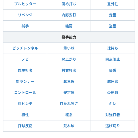
プルヒッター
固め打ち
意外性
リベンジ
内野安打
走塁
捕手
強肩
盗塁
投手能力
ピッチトンネル
重い球
球持ち
ノビ
尻上がり
同点阻止
対左打者
対右打者
援護
対ランナー
奪三振
威圧感
コントロール
安定感
豪速球
対ピンチ
打たれ強さ
キレ
根性
緩急
対強打者
打球反応
荒れ球
逃げ切り