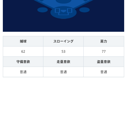
捕球
スローイング
肩力
62
53
77
守備意欲
走塁意欲
盗塁意欲
普通
普通
普通