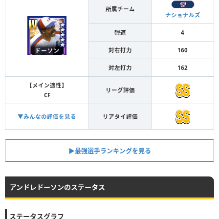
所属チーム
ナショナルズ
弾道
4
対右打力
160
対左打力
162
【メイン適性】
リーグ評価
CF
▼みんなの評価を見る
リアタイ評価
▶︎最強選手ランキングを見る
アンドレドーソンのステータス
ステータスグラフ