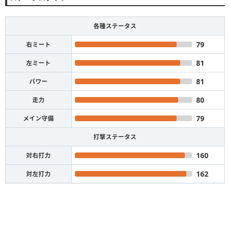
各種ステータス
79
右ミート
81
左ミート
81
パワー
80
走力
79
メイン守備
打撃ステータス
160
対右打力
162
対左打力