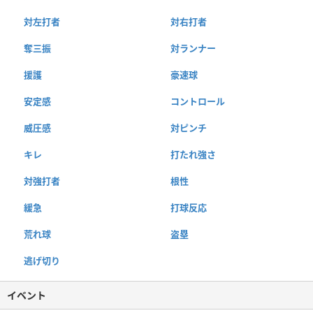
対左打者
対右打者
奪三振
対ランナー
援護
豪速球
安定感
コントロール
威圧感
対ピンチ
キレ
打たれ強さ
対強打者
根性
緩急
打球反応
荒れ球
盗塁
逃げ切り
イベント