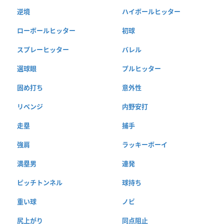
逆境
ハイボールヒッター
ローボールヒッター
初球
スプレーヒッター
バレル
選球眼
プルヒッター
固め打ち
意外性
リベンジ
内野安打
走塁
捕手
強肩
ラッキーボーイ
満塁男
連発
ピッチトンネル
球持ち
重い球
ノビ
尻上がり
同点阻止