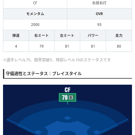
CF
右投右打
モメンタム
OVR
2000
93
弾道
右ミート
左ミート
パワー
走力
4
79
81
81
80
※選手レベル75、限界突破5、特訓レベル10のステータスです
守備適性とステータス｜プレイスタイル