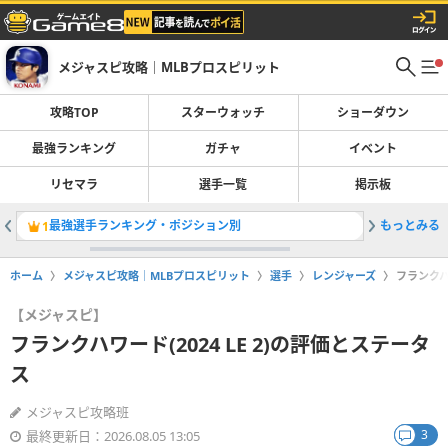
メジャスピ攻略｜MLBプロスピリット
攻略TOP
スターウォッチ
ショーダウン
最強ランキング
ガチャ
イベント
リセマラ
選手一覧
掲示板
最強選手ランキング・ポジション別
もっとみる
レジェン
1
2
ホーム
メジャスピ攻略｜MLBプロスピリット
選手
レンジャーズ
フランクハワ
【メジャスピ】
フランクハワード(2024 LE 2)の評価とステータ
ス
メジャスピ攻略班
3
最終更新日：2026.08.05 13:05