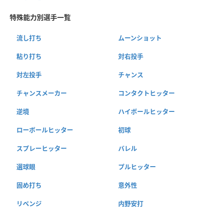
特殊能力別選手一覧
流し打ち
ムーンショット
粘り打ち
対右投手
対左投手
チャンス
チャンスメーカー
コンタクトヒッター
逆境
ハイボールヒッター
ローボールヒッター
初球
スプレーヒッター
バレル
選球眼
プルヒッター
固め打ち
意外性
リベンジ
内野安打