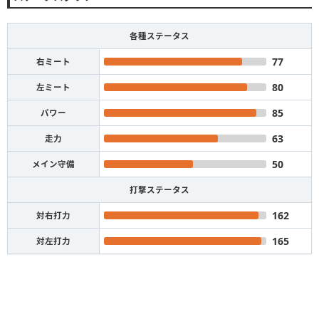
各種ステータス
77
右ミート
80
左ミート
85
パワー
63
走力
50
メイン守備
打撃ステータス
162
対右打力
165
対左打力