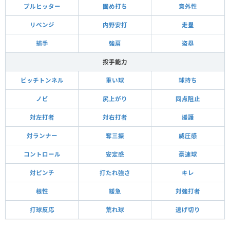
プルヒッター
固め打ち
意外性
リベンジ
内野安打
走塁
捕手
強肩
盗塁
投手能力
ピッチトンネル
重い球
球持ち
ノビ
尻上がり
同点阻止
対左打者
対右打者
援護
対ランナー
奪三振
威圧感
コントロール
安定感
豪速球
対ピンチ
打たれ強さ
キレ
根性
緩急
対強打者
打球反応
荒れ球
逃げ切り