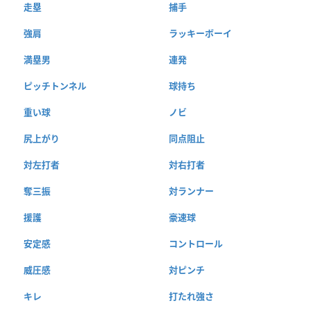
走塁
捕手
強肩
ラッキーボーイ
満塁男
連発
ピッチトンネル
球持ち
重い球
ノビ
尻上がり
同点阻止
対左打者
対右打者
奪三振
対ランナー
援護
豪速球
安定感
コントロール
威圧感
対ピンチ
キレ
打たれ強さ