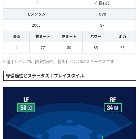
LF
右投右打
モメンタム
OVR
2000
87
弾道
右ミート
左ミート
パワー
走力
4
77
80
85
63
※選手レベル75、限界突破5、特訓レベル10のステータスです
守備適性とステータス｜プレイスタイル