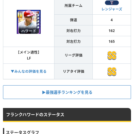
所属チーム
レンジャーズ
弾道
4
対右打力
162
対左打力
165
【メイン適性】
リーグ評価
LF
▼みんなの評価を見る
リアタイ評価
▶︎最強選手ランキングを見る
フランクハワードのステータス
ステータスグラフ