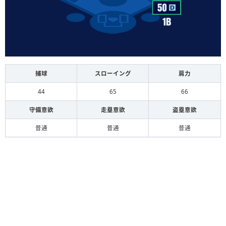
捕球
スローイング
肩力
44
65
66
守備意欲
走塁意欲
盗塁意欲
普通
普通
普通