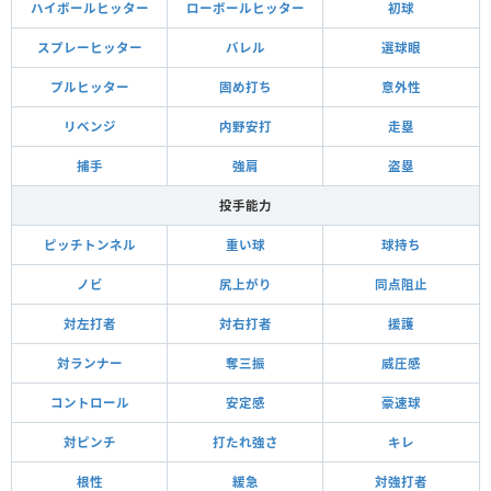
ハイボールヒッター
ローボールヒッター
初球
スプレーヒッター
バレル
選球眼
プルヒッター
固め打ち
意外性
リベンジ
内野安打
走塁
捕手
強肩
盗塁
投手能力
ピッチトンネル
重い球
球持ち
ノビ
尻上がり
同点阻止
対左打者
対右打者
援護
対ランナー
奪三振
威圧感
コントロール
安定感
豪速球
対ピンチ
打たれ強さ
キレ
根性
緩急
対強打者