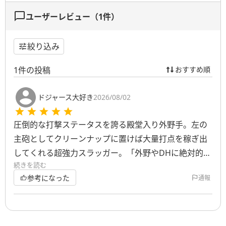
ユーザーレビュー（
1
件）
絞り込み
1
件の投稿
おすすめ順
ドジャース大好き
2026/08/02
圧倒的な打撃ステータスを誇る殿堂入り外野手。左の
主砲としてクリーンナップに置けば大量打点を稼ぎ出
してくれる超強力スラッガー。「外野やDHに絶対的な
続きを読む
左のポイントゲッターが欲しい」「オート戦で確実に
参考になった
通報
打点を稼げる主砲が欲しい」という人には優先して育
成を激推ししたい最強レベルの外野手！