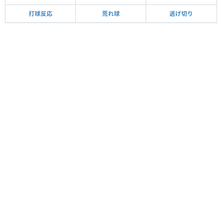
打球反応
荒れ球
逃げ切り