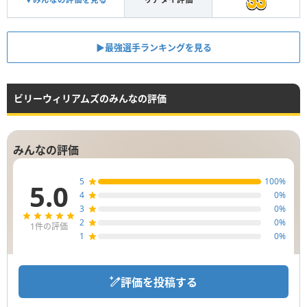
▶︎最強選手ランキングを見る
ビリーウィリアムズのみんなの評価
みんなの評価
5
100
%
5.0
4
0
%
3
0
%
2
0
%
1
件の評価
1
0
%
評価を投稿する