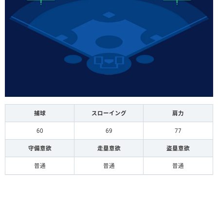
捕球
スローイング
肩力
60
69
77
守備意欲
走塁意欲
盗塁意欲
普通
普通
普通