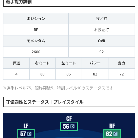
選手能力詳細
ポジション
投／打
RF
右投左打
モメンタム
OVR
2600
92
弾道
右ミート
左ミート
パワー
走力
4
80
85
82
72
※選手レベル75、限界突破5、特訓レベル10のステータスです
守備適性とステータス｜プレイスタイル