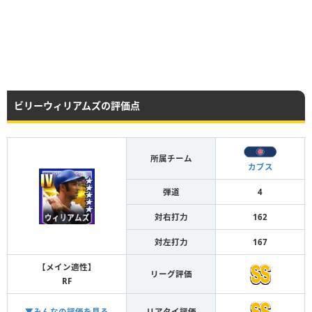
ビリーウィリアムズの評価点
所属チーム
カブス
弾道
4
対右打力
162
対左打力
167
【メイン適性】
リーグ評価
RF
▼みんなの評価を見る
リアタイ評価