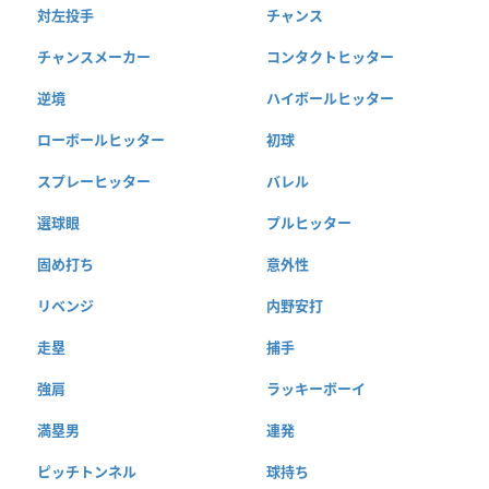
対左投手
チャンス
チャンスメーカー
コンタクトヒッター
逆境
ハイボールヒッター
ローボールヒッター
初球
スプレーヒッター
バレル
選球眼
プルヒッター
固め打ち
意外性
リベンジ
内野安打
走塁
捕手
強肩
ラッキーボーイ
満塁男
連発
ピッチトンネル
球持ち