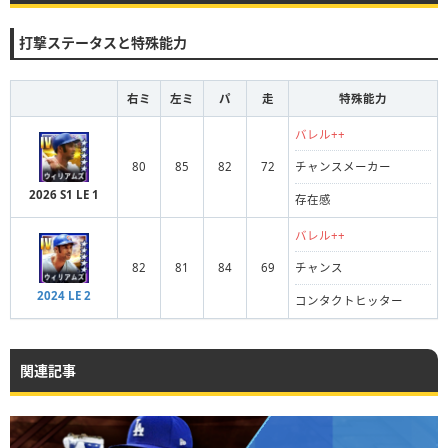
打撃ステータスと特殊能力
右ミ
左ミ
パ
走
特殊能力
バレル++
80
85
82
72
チャンスメーカー
2026 S1 LE 1
存在感
バレル++
82
81
84
69
チャンス
2024 LE 2
コンタクトヒッター
関連記事