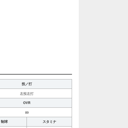
投／打
左投左打
OVR
89
制球
スタミナ