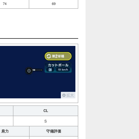
74
69
拡大
CL
S
肩力
守備評価