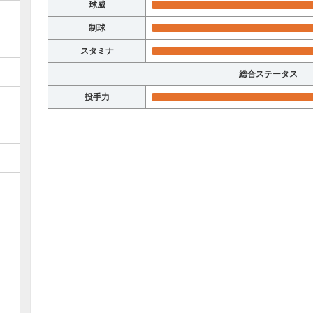
球威
制球
スタミナ
総合ステータス
投手力