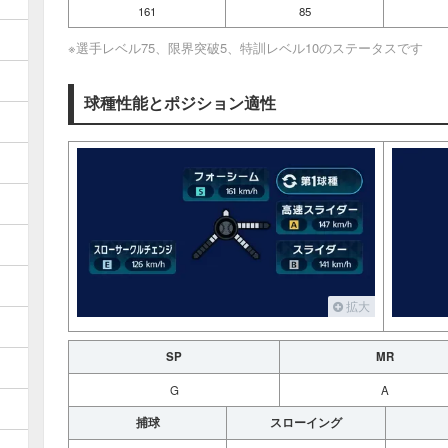
161
85
※選手レベル75、限界突破5、特訓レベル10のステータスです
球種性能とポジション適性
拡大
SP
MR
G
A
捕球
スローイング