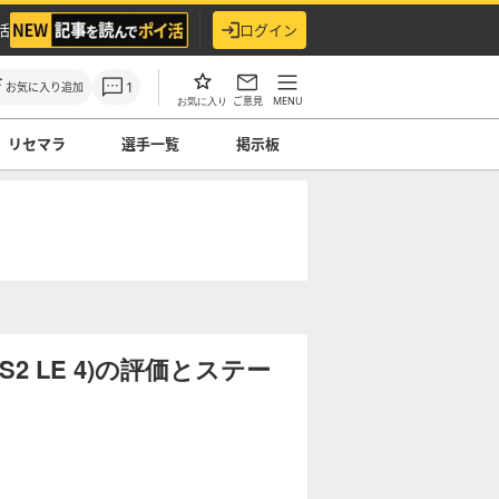
活
ログイン
1
お気に入り追加
ご意見
MENU
お気に入り
リセマラ
選手一覧
掲示板
2 LE 4)の評価とステー