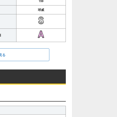
159
球威
価
見る