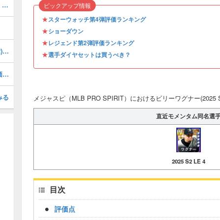
オールMLB第2弾評価ランキング・引くべき？
ピックアップ情報
★
スターウォッチ第4弾評価ランキング
★
ショーダウン
★
レジェンド第2弾評価ランキング
ブランドンクロフォード(2026 S1 LE 2)の評価とステータス
★
選手ダイヤセットは買うべき？
マイクピアッツァ(2026 S1 LE 2)の評価とステータス
みる
メジャスピ（MLB PRO SPIRIT）におけるビリーワグナー(2025 S
直近モメンタム同名選
2025 S2 LE 4
目次
評価点