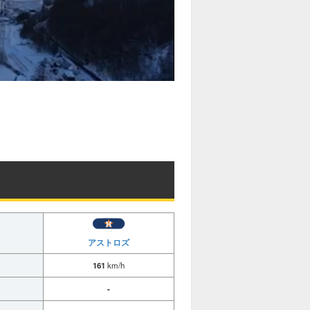
アストロズ
161
km/h
-