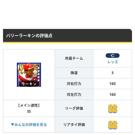
バリーラーキンの評価点
所属チーム
レッズ
弾道
3
対右打力
160
対左打力
160
【メイン適性】
リーグ評価
SS
▼みんなの評価を見る
リアタイ評価