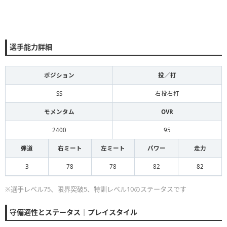
選手能力詳細
ポジション
投／打
SS
右投右打
モメンタム
OVR
2400
95
弾道
右ミート
左ミート
パワー
走力
3
78
78
82
82
※選手レベル75、限界突破5、特訓レベル10のステータスです
守備適性とステータス｜プレイスタイル