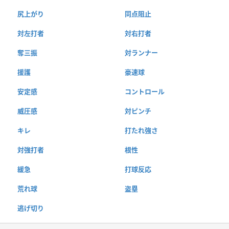
尻上がり
同点阻止
対左打者
対右打者
奪三振
対ランナー
援護
豪速球
安定感
コントロール
威圧感
対ピンチ
キレ
打たれ強さ
対強打者
根性
緩急
打球反応
荒れ球
盗塁
逃げ切り