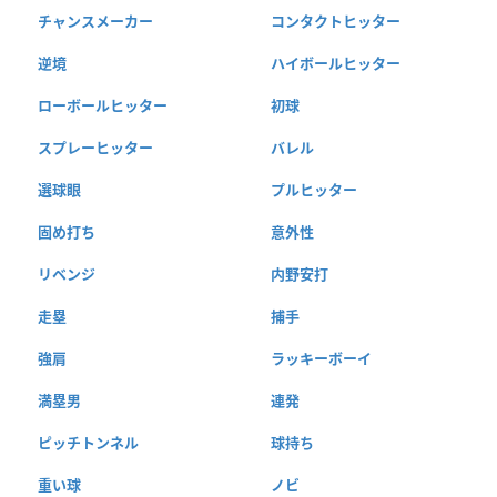
チャンスメーカー
コンタクトヒッター
逆境
ハイボールヒッター
ローボールヒッター
初球
スプレーヒッター
バレル
選球眼
プルヒッター
固め打ち
意外性
リベンジ
内野安打
走塁
捕手
強肩
ラッキーボーイ
満塁男
連発
ピッチトンネル
球持ち
重い球
ノビ