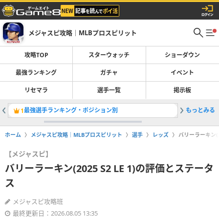
メジャスピ攻略｜MLBプロスピリット
攻略TOP
スターウォッチ
ショーダウン
最強ランキング
ガチャ
イベント
リセマラ
選手一覧
掲示板
最強選手ランキング・ポジション別
もっとみる
カルラリー
1
2
ホーム
メジャスピ攻略｜MLBプロスピリット
選手
レッズ
バリーラーキン(20
【メジャスピ】
バリーラーキン(2025 S2 LE 1)の評価とステータ
ス
メジャスピ攻略班
最終更新日：2026.08.05 13:35