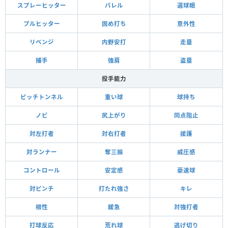
スプレーヒッター
バレル
選球眼
プルヒッター
固め打ち
意外性
リベンジ
内野安打
走塁
捕手
強肩
盗塁
投手能力
ピッチトンネル
重い球
球持ち
ノビ
尻上がり
同点阻止
対左打者
対右打者
援護
対ランナー
奪三振
威圧感
コントロール
安定感
豪速球
対ピンチ
打たれ強さ
キレ
根性
緩急
対強打者
打球反応
荒れ球
逃げ切り