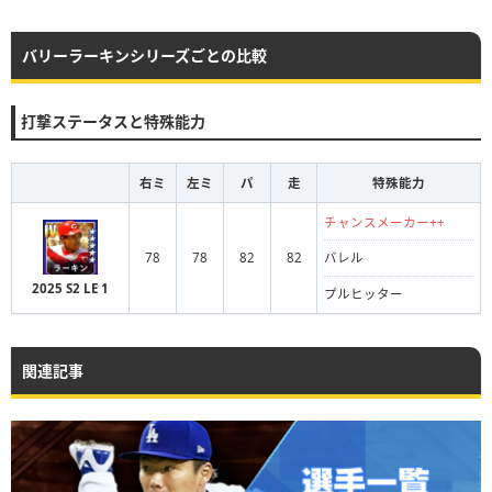
バリーラーキンシリーズごとの比較
打撃ステータスと特殊能力
右ミ
左ミ
パ
走
特殊能力
チャンスメーカー++
78
78
82
82
バレル
2025 S2 LE 1
プルヒッター
関連記事