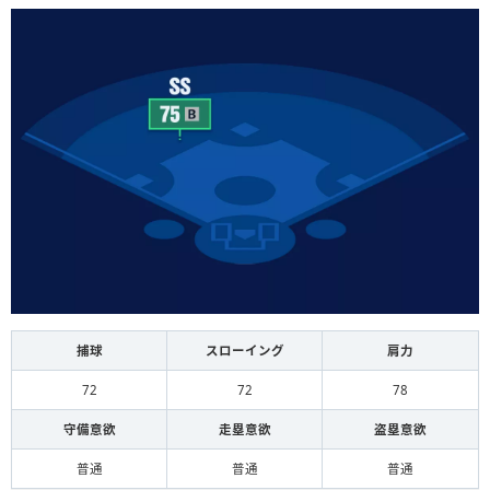
捕球
スローイング
肩力
72
72
78
守備意欲
走塁意欲
盗塁意欲
普通
普通
普通