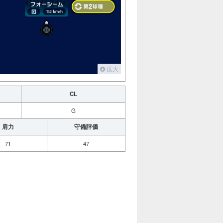
拡大
CL
G
肩力
守備評価
71
47