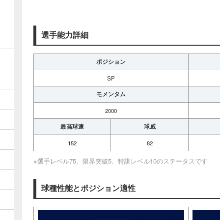
選手能力詳細
ポジション
SP
モメンタム
2000
最高球速
球威
152
82
※選手レベル75、限界突破5、特訓レベル10のステータスです
球種性能とポジション適性