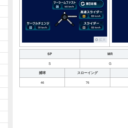
拡大
SP
MR
S
G
捕球
スローイング
46
76