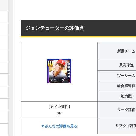
ジョンテューダーの評価点
所属チーム
最高球速
ツーシーム
総合投球値
能力型
【メイン適性】
リーグ評価
SP
▼みんなの評価を見る
リアタイ評