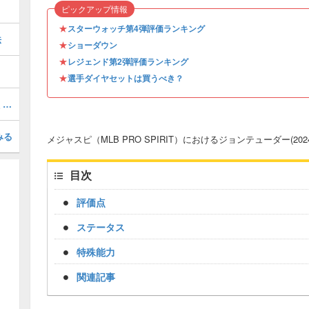
ピックアップ情報
★
スターウォッチ第4弾評価ランキング
法
★
ショーダウン
★
レジェンド第2弾評価ランキング
★
選手ダイヤセットは買うべき？
オールMLB第2弾評価ランキング・引くべき？
みる
メジャスピ（MLB PRO SPIRIT）におけるジョンテューダー(2024
目次
評価点
ステータス
特殊能力
関連記事