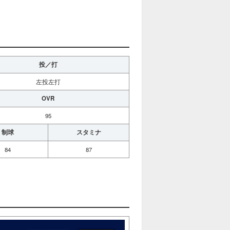
投／打
左投左打
OVR
95
制球
スタミナ
84
87