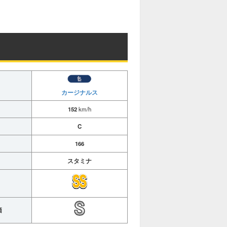
M
u
t
e
カージナルス
152
km/h
C
166
スタミナ
価