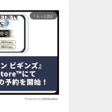
もっと読む
arrow_forward_ios
Powered by 
GliaStudios