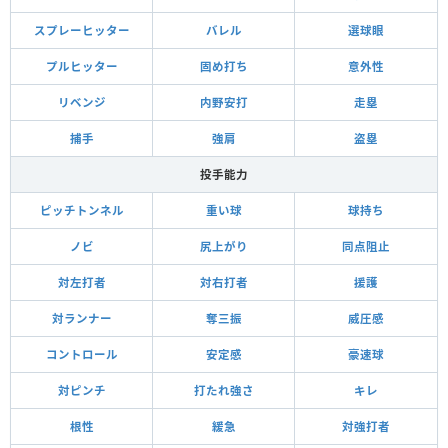
スプレーヒッター
バレル
選球眼
プルヒッター
固め打ち
意外性
リベンジ
内野安打
走塁
捕手
強肩
盗塁
投手能力
ピッチトンネル
重い球
球持ち
ノビ
尻上がり
同点阻止
対左打者
対右打者
援護
対ランナー
奪三振
威圧感
コントロール
安定感
豪速球
対ピンチ
打たれ強さ
キレ
根性
緩急
対強打者