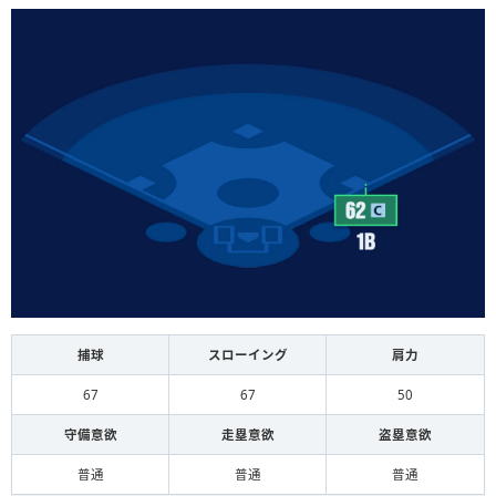
捕球
スローイング
肩力
67
67
50
守備意欲
走塁意欲
盗塁意欲
普通
普通
普通