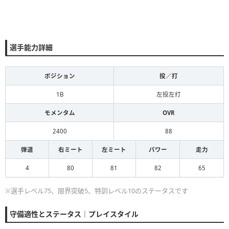
選手能力詳細
ポジション
投／打
1B
左投左打
モメンタム
OVR
2400
88
弾道
右ミート
左ミート
パワー
走力
4
80
81
82
65
※選手レベル75、限界突破5、特訓レベル10のステータスです
守備適性とステータス｜プレイスタイル