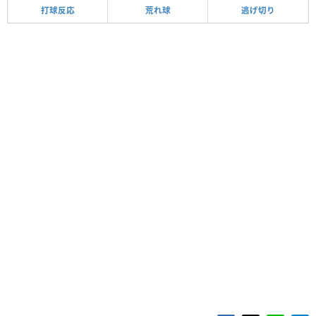
打球反応
荒れ球
逃げ切り