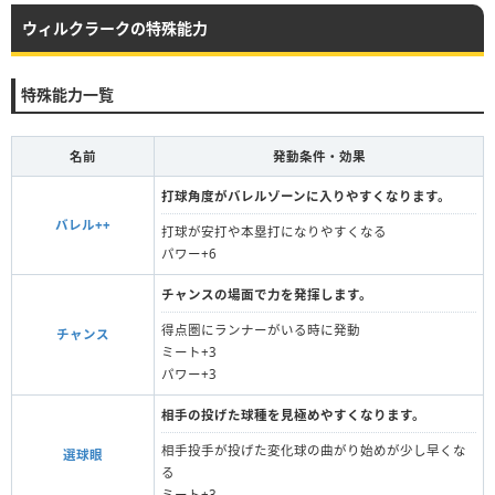
ウィルクラークの特殊能力
特殊能力一覧
名前
発動条件・効果
打球角度がバレルゾーンに入りやすくなります。
バレル++
打球が安打や本塁打になりやすくなる
パワー+6
チャンスの場面で力を発揮します。
得点圏にランナーがいる時に発動
チャンス
ミート+3
パワー+3
相手の投げた球種を見極めやすくなります。
相手投手が投げた変化球の曲がり始めが少し早くな
選球眼
る
ミート+3