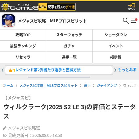
メジャスピ攻略｜MLBプロスピリット
攻略TOP
スターウォッチ
ショーダウン
最強ランキング
ガチャ
イベント
リセマラ
選手一覧
掲示板
レジェンド第2弾当たり選手と獲得方法
もっとみる
エディマシ
1
2
ホーム
メジャスピ攻略｜MLBプロスピリット
選手
ジャイアンツ
ウィルクラー
【メジャスピ】
ウィルクラーク(2025 S2 LE 3)の評価とステータ
ス
メジャスピ攻略班
最終更新日：2026.08.05 13:53