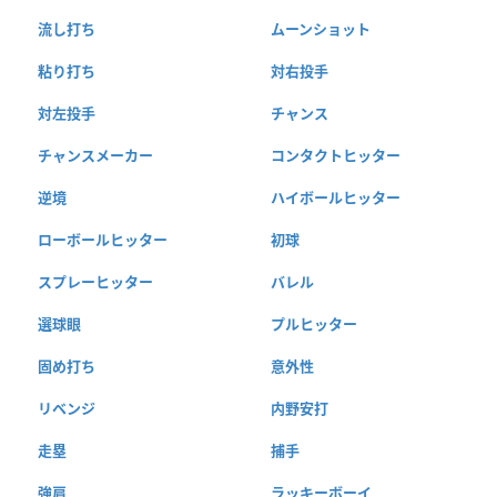
流し打ち
ムーンショット
粘り打ち
対右投手
対左投手
チャンス
チャンスメーカー
コンタクトヒッター
逆境
ハイボールヒッター
ローボールヒッター
初球
スプレーヒッター
バレル
選球眼
プルヒッター
固め打ち
意外性
リベンジ
内野安打
走塁
捕手
強肩
ラッキーボーイ