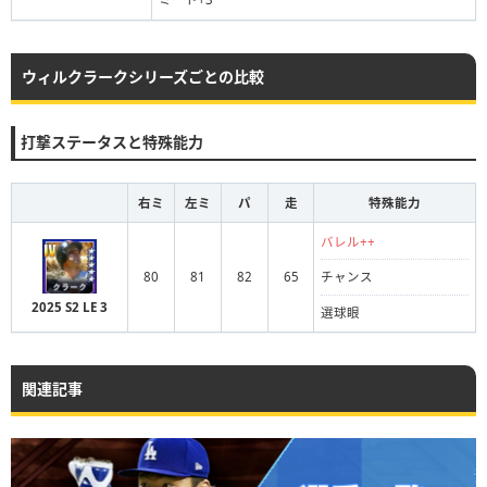
ウィルクラークシリーズごとの比較
打撃ステータスと特殊能力
右ミ
左ミ
パ
走
特殊能力
バレル++
80
81
82
65
チャンス
2025 S2 LE 3
選球眼
関連記事