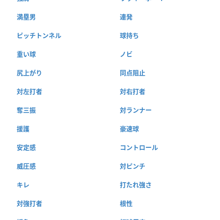
満塁男
連発
ピッチトンネル
球持ち
重い球
ノビ
尻上がり
同点阻止
対左打者
対右打者
奪三振
対ランナー
援護
豪速球
安定感
コントロール
威圧感
対ピンチ
キレ
打たれ強さ
対強打者
根性