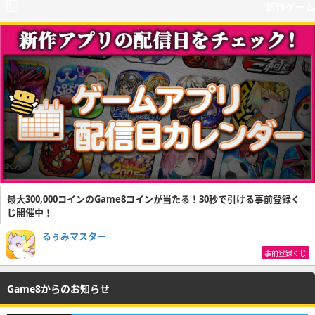
新作ゲーム
最大300,000コインのGame8コインが当たる！30秒で引ける事前登録く
じ開催中！
るぅみマスター
事前登録くじ
Game8からのお知らせ