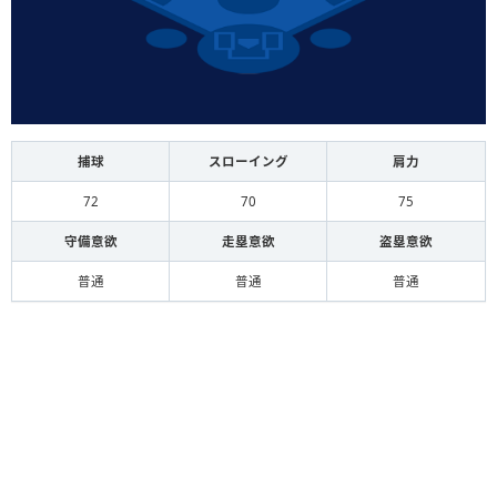
捕球
スローイング
肩力
72
70
75
守備意欲
走塁意欲
盗塁意欲
普通
普通
普通