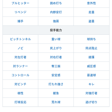
プルヒッター
固め打ち
意外性
リベンジ
内野安打
走塁
捕手
強肩
盗塁
投手能力
ピッチトンネル
重い球
球持ち
ノビ
尻上がり
同点阻止
対左打者
対右打者
援護
対ランナー
奪三振
威圧感
コントロール
安定感
豪速球
対ピンチ
打たれ強さ
キレ
根性
緩急
対強打者
打球反応
荒れ球
逃げ切り