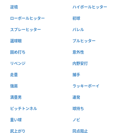
逆境
ハイボールヒッター
ローボールヒッター
初球
スプレーヒッター
バレル
選球眼
プルヒッター
固め打ち
意外性
リベンジ
内野安打
走塁
捕手
強肩
ラッキーボーイ
満塁男
連発
ピッチトンネル
球持ち
重い球
ノビ
尻上がり
同点阻止