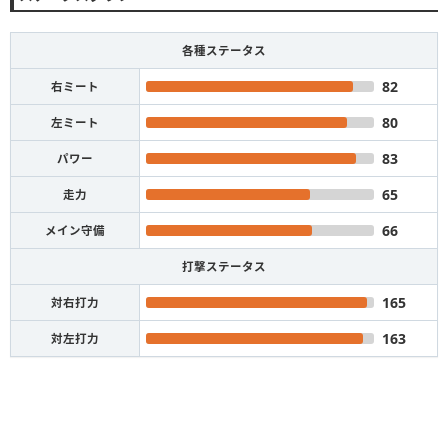
各種ステータス
82
右ミート
80
左ミート
83
パワー
65
走力
66
メイン守備
打撃ステータス
165
対右打力
163
対左打力