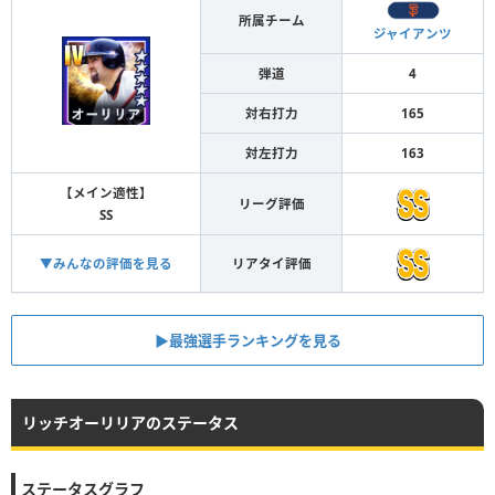
所属チーム
ジャイアンツ
弾道
4
対右打力
165
対左打力
163
【メイン適性】
リーグ評価
SS
▼みんなの評価を見る
リアタイ評価
▶︎最強選手ランキングを見る
リッチオーリリアのステータス
ステータスグラフ