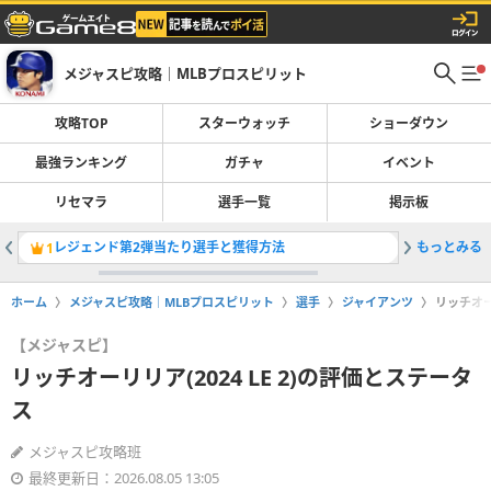
メジャスピ攻略｜MLBプロスピリット
攻略TOP
スターウォッチ
ショーダウン
最強ランキング
ガチャ
イベント
リセマラ
選手一覧
掲示板
レジェンド第2弾当たり選手と獲得方法
もっとみる
最強選手
1
2
ホーム
メジャスピ攻略｜MLBプロスピリット
選手
ジャイアンツ
リッチオー
【メジャスピ】
リッチオーリリア(2024 LE 2)の評価とステータ
ス
メジャスピ攻略班
最終更新日：2026.08.05 13:05