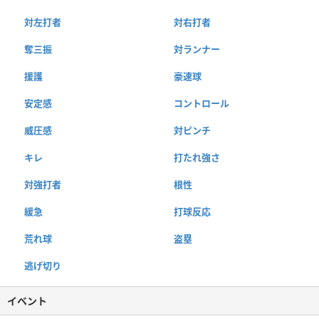
対左打者
対右打者
奪三振
対ランナー
援護
豪速球
安定感
コントロール
威圧感
対ピンチ
キレ
打たれ強さ
対強打者
根性
緩急
打球反応
荒れ球
盗塁
逃げ切り
イベント