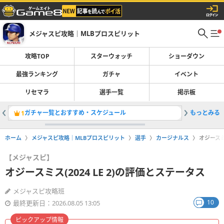
メジャスピ攻略｜MLBプロスピリット
攻略TOP
スターウォッチ
ショーダウン
最強ランキング
ガチャ
イベント
リセマラ
選手一覧
掲示板
ガチャ一覧とおすすめ・スケジュール
もっとみる
最強選手
1
2
ホーム
メジャスピ攻略｜MLBプロスピリット
選手
カージナルス
オジースミ
【メジャスピ】
オジースミス(2024 LE 2)の評価とステータス
メジャスピ攻略班
10
最終更新日：2026.08.05 13:05
ピックアップ情報