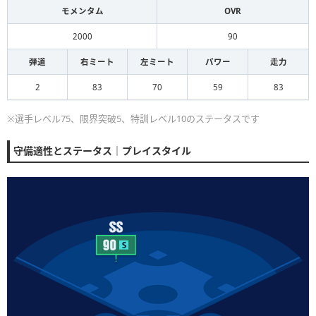
モメンタム
OVR
2000
90
弾道
右ミート
左ミート
パワー
走力
2
83
70
59
83
※選手レベル75、限界突破5、特訓レベル10のステータスです
守備適性とステータス｜プレイスタイル