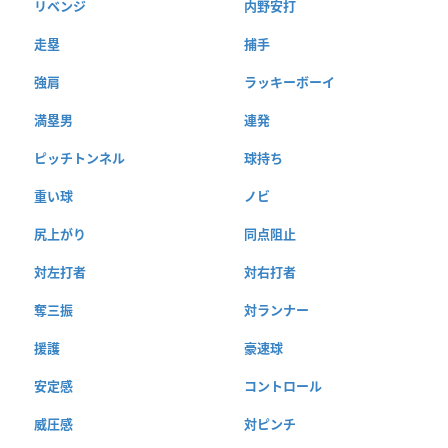
リベンジ
内野安打
走塁
捕手
強肩
ラッキーボーイ
満塁男
連発
ピッチトンネル
球持ち
重い球
ノビ
尻上がり
同点阻止
対左打者
対右打者
奪三振
対ランナー
援護
豪速球
安定感
コントロール
威圧感
対ピンチ