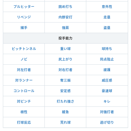
プルヒッター
固め打ち
意外性
リベンジ
内野安打
走塁
捕手
強肩
盗塁
投手能力
ピッチトンネル
重い球
球持ち
ノビ
尻上がり
同点阻止
対左打者
対右打者
援護
対ランナー
奪三振
威圧感
コントロール
安定感
豪速球
対ピンチ
打たれ強さ
キレ
根性
緩急
対強打者
打球反応
荒れ球
逃げ切り