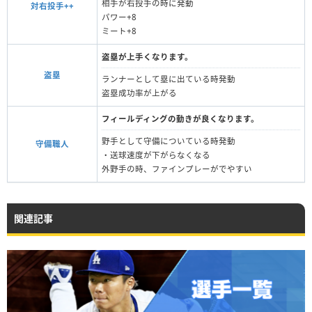
相手が右投手の時に発動
対右投手++
パワー+8
ミート+8
盗塁が上手くなります。
盗塁
ランナーとして塁に出ている時発動
盗塁成功率が上がる
フィールディングの動きが良くなります。
野手として守備についている時発動
守備職人
・送球速度が下がらなくなる
外野手の時、ファインプレーがでやすい
関連記事