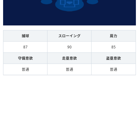
捕球
スローイング
肩力
87
90
85
守備意欲
走塁意欲
盗塁意欲
普通
普通
普通