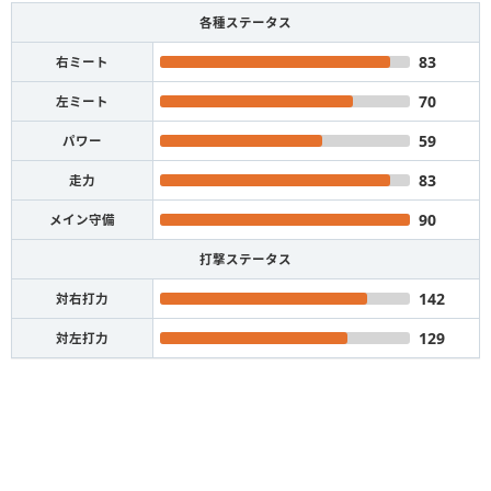
各種ステータス
83
右ミート
70
左ミート
59
パワー
83
走力
90
メイン守備
打撃ステータス
142
対右打力
129
対左打力