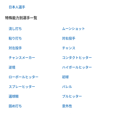
日本人選手
特殊能力別選手一覧
流し打ち
ムーンショット
粘り打ち
対右投手
対左投手
チャンス
チャンスメーカー
コンタクトヒッター
逆境
ハイボールヒッター
ローボールヒッター
初球
スプレーヒッター
バレル
選球眼
プルヒッター
固め打ち
意外性