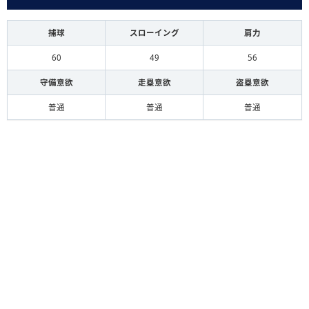
捕球
スローイング
肩力
60
49
56
守備意欲
走塁意欲
盗塁意欲
普通
普通
普通