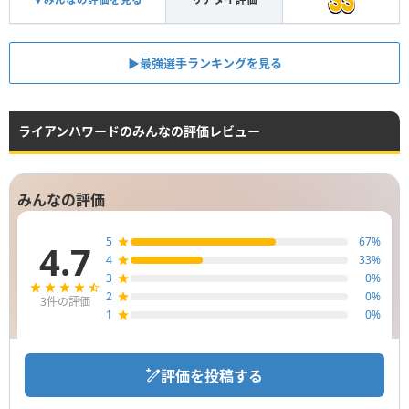
▶︎最強選手ランキングを見る
ライアンハワードのみんなの評価レビュー
みんなの評価
5
67
%
4.7
4
33
%
3
0
%
2
0
%
3
件の評価
1
0
%
評価を投稿する