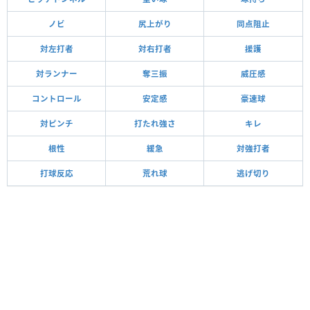
ノビ
尻上がり
同点阻止
対左打者
対右打者
援護
対ランナー
奪三振
威圧感
コントロール
安定感
豪速球
対ピンチ
打たれ強さ
キレ
根性
緩急
対強打者
打球反応
荒れ球
逃げ切り