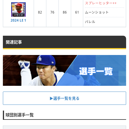
スプレーヒッター++
82
76
86
61
ムーンショット
2024 LE 1
バレル
関連記事
▶︎選手一覧を見る
球団別選手一覧