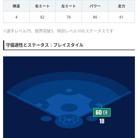
弾道
右ミート
左ミート
パワー
走力
4
82
76
86
61
※選手レベル75、限界突破5、特訓レベル10のステータスです
守備適性とステータス｜プレイスタイル