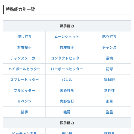
特殊能力別一覧
野手能力
流し打ち
ムーンショット
粘り打ち
対右投手
対左投手
チャンス
チャンスメーカー
コンタクトヒッター
逆境
ハイボールヒッター
ローボールヒッター
初球
スプレーヒッター
バレル
選球眼
プルヒッター
固め打ち
意外性
リベンジ
内野安打
走塁
捕手
強肩
盗塁
投手能力
ピッチトンネル
重い球
球持ち