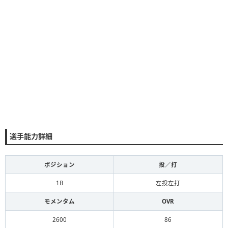
選手能力詳細
ポジション
投／打
1B
左投左打
モメンタム
OVR
2600
86