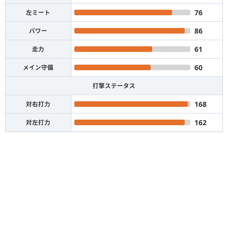
76
左ミート
86
パワー
61
走力
60
メイン守備
打撃ステータス
168
対右打力
162
対左打力