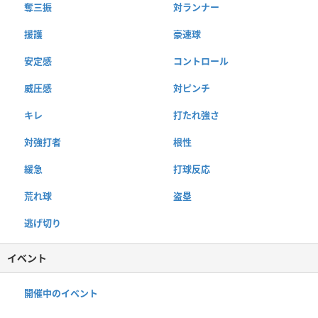
奪三振
対ランナー
援護
豪速球
安定感
コントロール
威圧感
対ピンチ
キレ
打たれ強さ
対強打者
根性
緩急
打球反応
荒れ球
盗塁
逃げ切り
イベント
開催中のイベント