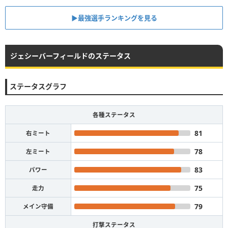
▶︎最強選手ランキングを見る
ジェシーバーフィールドのステータス
ステータスグラフ
各種ステータス
81
右ミート
78
左ミート
83
パワー
75
走力
79
メイン守備
打撃ステータス