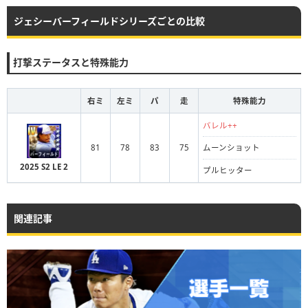
ジェシーバーフィールドシリーズごとの比較
打撃ステータスと特殊能力
右ミ
左ミ
パ
走
特殊能力
バレル++
81
78
83
75
ムーンショット
2025 S2 LE 2
プルヒッター
関連記事