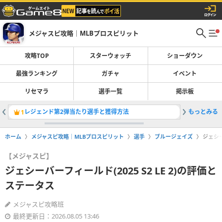
メジャスピ攻略｜MLBプロスピリット
攻略TOP
スターウォッチ
ショーダウン
最強ランキング
ガチャ
イベント
リセマラ
選手一覧
掲示板
レジェンド第2弾当たり選手と獲得方法
もっとみる
マークマグ
1
2
ホーム
メジャスピ攻略｜MLBプロスピリット
選手
ブルージェイズ
ジェシー
【メジャスピ】
ジェシーバーフィールド(2025 S2 LE 2)の評価と
ステータス
メジャスピ攻略班
最終更新日：2026.08.05 13:46