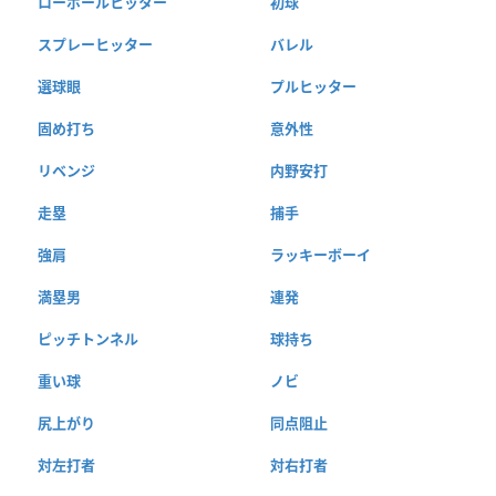
ローボールヒッター
初球
スプレーヒッター
バレル
選球眼
プルヒッター
固め打ち
意外性
リベンジ
内野安打
走塁
捕手
強肩
ラッキーボーイ
満塁男
連発
ピッチトンネル
球持ち
重い球
ノビ
尻上がり
同点阻止
対左打者
対右打者