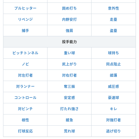
プルヒッター
固め打ち
意外性
リベンジ
内野安打
走塁
捕手
強肩
盗塁
投手能力
ピッチトンネル
重い球
球持ち
ノビ
尻上がり
同点阻止
対左打者
対右打者
援護
対ランナー
奪三振
威圧感
コントロール
安定感
豪速球
対ピンチ
打たれ強さ
キレ
根性
緩急
対強打者
打球反応
荒れ球
逃げ切り