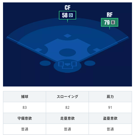
捕球
スローイング
肩力
83
82
91
守備意欲
走塁意欲
盗塁意欲
普通
普通
普通