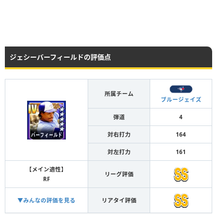
ジェシーバーフィールドの評価点
所属チーム
ブルージェイズ
弾道
4
対右打力
164
対左打力
161
【メイン適性】
リーグ評価
RF
▼みんなの評価を見る
リアタイ評価