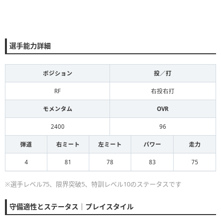
選手能力詳細
ポジション
投／打
RF
右投右打
モメンタム
OVR
2400
96
弾道
右ミート
左ミート
パワー
走力
4
81
78
83
75
※選手レベル75、限界突破5、特訓レベル10のステータスです
守備適性とステータス｜プレイスタイル