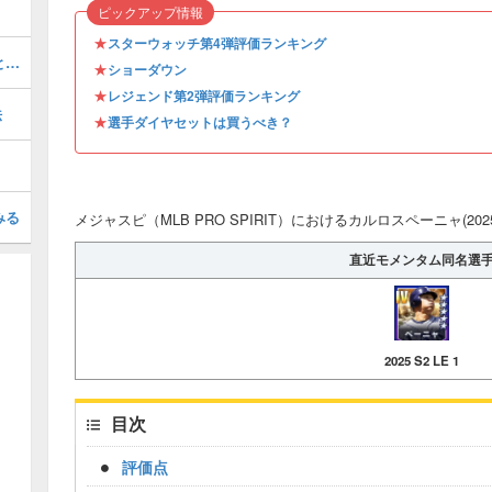
ピックアップ情報
★
スターウォッチ第4弾評価ランキング
ソニーグレイ(2026 S1 OTW 4)の評価とステータス
★
ショーダウン
★
レジェンド第2弾評価ランキング
法
★
選手ダイヤセットは買うべき？
みる
メジャスピ（MLB PRO SPIRIT）におけるカルロスペーニャ(2025
直近モメンタム同名選
2025 S2 LE 1
目次
評価点