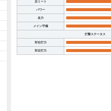
左ミート
パワー
走力
メイン守備
打撃ステータス
対右打力
対左打力