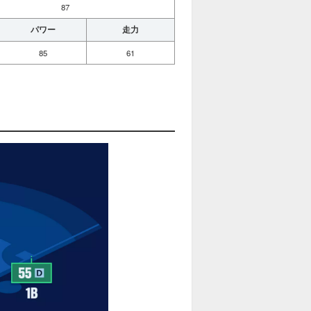
87
パワー
走力
85
61