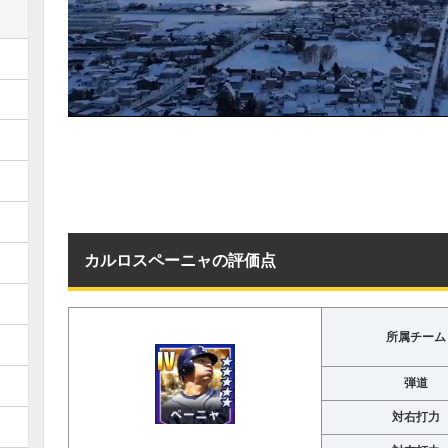
カルロスペーニャの評価点
所属チーム
弾道
対右打力