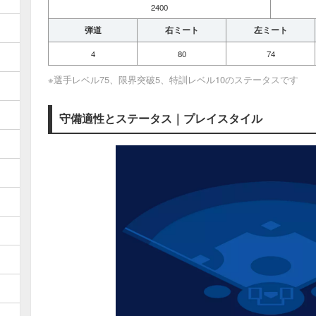
2400
弾道
右ミート
左ミート
4
80
74
※選手レベル75、限界突破5、特訓レベル10のステータスです
守備適性とステータス｜プレイスタイル