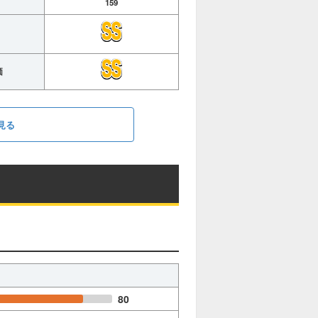
159
価
見る
80