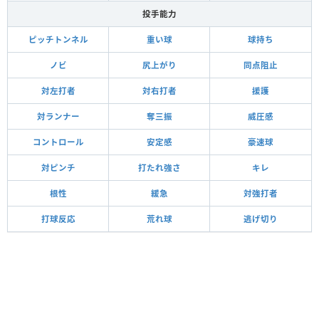
投手能力
ピッチトンネル
重い球
球持ち
ノビ
尻上がり
同点阻止
対左打者
対右打者
援護
対ランナー
奪三振
威圧感
コントロール
安定感
豪速球
対ピンチ
打たれ強さ
キレ
根性
緩急
対強打者
打球反応
荒れ球
逃げ切り