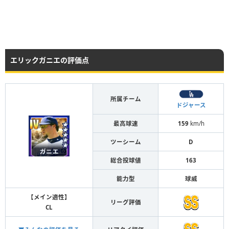
エリックガニエの評価点
所属チーム
ドジャース
最高球速
159
km/h
ツーシーム
D
総合投球値
163
能力型
球威
【メイン適性】
リーグ評価
CL