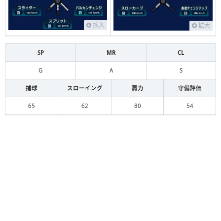
拡大
拡大
SP
MR
CL
G
A
S
捕球
スローイング
肩力
守備評価
65
62
80
54