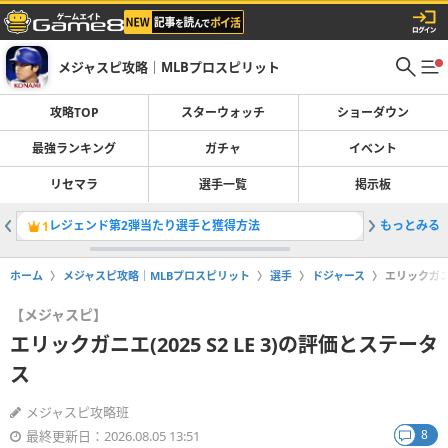
メジャスピ攻略｜MLBプロスピリット
攻略TOP
スターウォッチ
ショーダウン
最強ランキング
ガチャ
イベント
リセマラ
選手一覧
掲示板
レジェンド第2弾当たり選手と獲得方法
もっとみる
全選手一
1
2
ホーム
メジャスピ攻略｜MLBプロスピリット
選手
ドジャース
エリックガニエ
【メジャスピ】
エリックガニエ(2025 S2 LE 3)の評価とステータ
ス
メジャスピ攻略班
8
最終更新日：2026.08.05 13:51