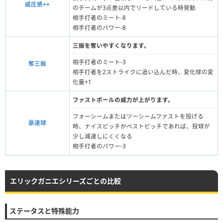
威圧感++
のチームが3点差以内でリードしている時発動
相手打者のミート-8
相手打者のパワー-8
三振を奪いやすくなります。
相手打者のミート-3
奪三振
相手打者を2ストライクに追い込んだ時、変化球の変
化量+1
ファストボールの威力が上がります。
フォーシームまたはツーシームファストを投げる
豪速球
時、ナイスピッチかベストピッチであれば、投球が
少し減速しにくくなる
相手打者のパワー-3
エリックガニエシリーズごとの比較
ステータスと特殊能力