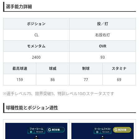
選手能力詳細
ポジション
投／打
CL
右投右打
モメンタム
OVR
2400
93
最高球速
球威
制球
スタミナ
159
86
77
69
※選手レベル75、限界突破5、特訓レベル10のステータスです
球種性能とポジション適性