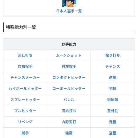
日本人選手一覧
特殊能力別一覧
野手能力
流し打ち
ムーンショット
粘り打ち
対右投手
対左投手
チャンス
チャンスメーカー
コンタクトヒッター
逆境
ハイボールヒッター
ローボールヒッター
初球
スプレーヒッター
バレル
選球眼
プルヒッター
固め打ち
意外性
リベンジ
内野安打
走塁
捕手
強肩
盗塁