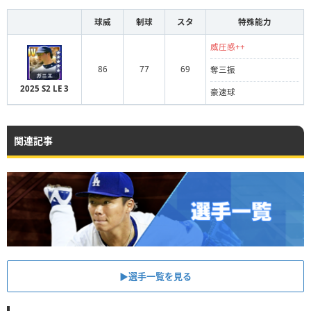
球威
制球
スタ
特殊能力
威圧感++
86
77
69
奪三振
2025 S2 LE 3
豪速球
関連記事
▶︎選手一覧を見る