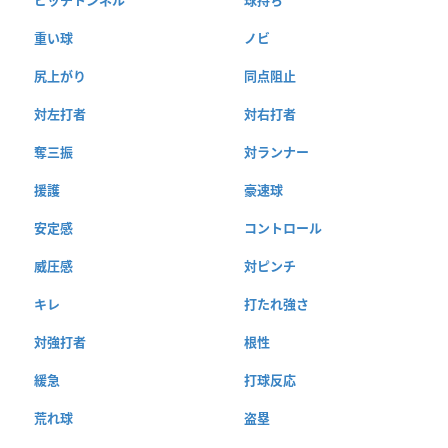
重い球
ノビ
尻上がり
同点阻止
対左打者
対右打者
奪三振
対ランナー
援護
豪速球
安定感
コントロール
威圧感
対ピンチ
キレ
打たれ強さ
対強打者
根性
緩急
打球反応
荒れ球
盗塁