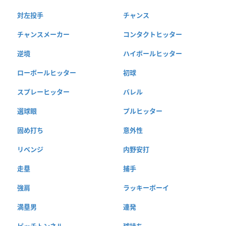
対左投手
チャンス
チャンスメーカー
コンタクトヒッター
逆境
ハイボールヒッター
ローボールヒッター
初球
スプレーヒッター
バレル
選球眼
プルヒッター
固め打ち
意外性
リベンジ
内野安打
走塁
捕手
強肩
ラッキーボーイ
満塁男
連発
ピッチトンネル
球持ち