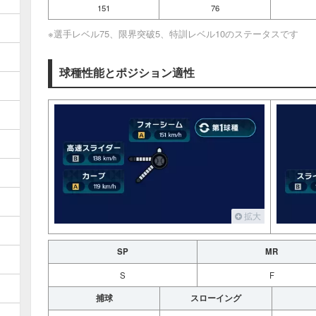
151
76
※選手レベル75、限界突破5、特訓レベル10のステータスです
球種性能とポジション適性
拡大
SP
MR
S
F
捕球
スローイング