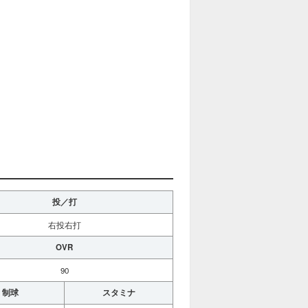
投／打
右投右打
OVR
90
制球
スタミナ