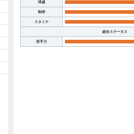
球威
制球
スタミナ
総合ステータス
投手力