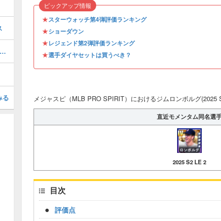
ピックアップ情報
★
スターウォッチ第4弾評価ランキング
ス
★
ショーダウン
★
レジェンド第2弾評価ランキング
笠原慎之介(2025 S2)の評価とステータス
★
選手ダイヤセットは買うべき？
みる
メジャスピ（MLB PRO SPIRIT）におけるジムロンボルグ(2025 S
直近モメンタム同名選
2025 S2 LE 2
目次
評価点