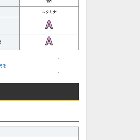
151
スタミナ
価
見る