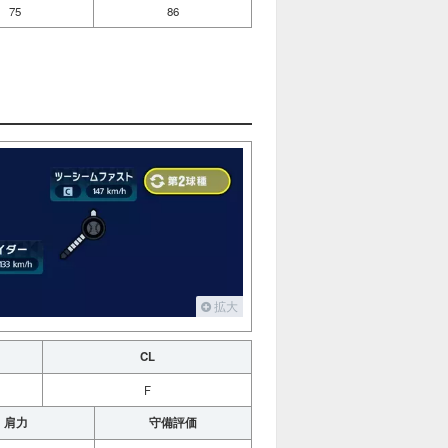
75
86
拡大
CL
F
肩力
守備評価